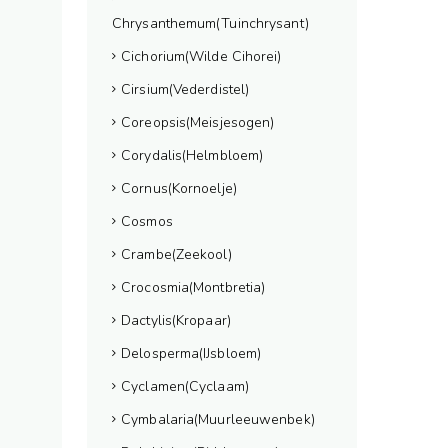
Chrysanthemum(Tuinchrysant)
Cichorium(Wilde Cihorei)
Cirsium(Vederdistel)
Coreopsis(Meisjesogen)
Corydalis(Helmbloem)
Cornus(Kornoelje)
Cosmos
Crambe(Zeekool)
Crocosmia(Montbretia)
Dactylis(Kropaar)
Delosperma(IJsbloem)
Cyclamen(Cyclaam)
Cymbalaria(Muurleeuwenbek)