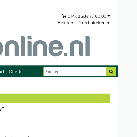
0
Producten /
€
0,00
Bekijken
|
Direct afrekenen
act
Offerte
e"