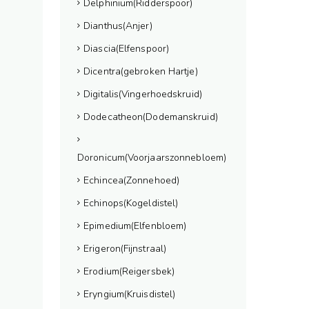
Delphinium(Ridderspoor)
Dianthus(Anjer)
Diascia(Elfenspoor)
Dicentra(gebroken Hartje)
Digitalis(Vingerhoedskruid)
Dodecatheon(Dodemanskruid)
Doronicum(Voorjaarszonnebloem)
Echincea(Zonnehoed)
Echinops(Kogeldistel)
Epimedium(Elfenbloem)
Erigeron(Fijnstraal)
Erodium(Reigersbek)
Eryngium(Kruisdistel)