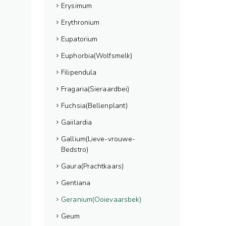
Erysimum
Erythronium
Eupatorium
Euphorbia(Wolfsmelk)
Filipendula
Fragaria(Sieraardbei)
Fuchsia(Bellenplant)
Gaiilardia
Gallium(Lieve-vrouwe-
Bedstro)
Gaura(Prachtkaars)
Gentiana
Geranium(Ooievaarsbek)
Geum