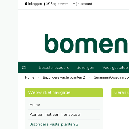
Inloggen
Registreren
Mijn account
Bestelprocedure
Bezorgen
Veel gestelde
Home
›
Bijzondere vaste planten 2
›
Geranium(Ooievaarsb
Webwinkel navigatie
Geraniu
Home
Planten met een Herfstkleur
Bijzondere vaste planten 2