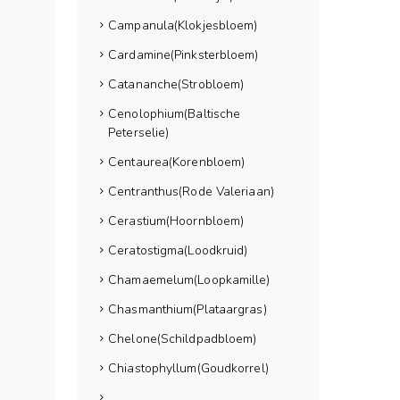
Campanula(Klokjesbloem)
Cardamine(Pinksterbloem)
Catananche(Strobloem)
Cenolophium(Baltische
Peterselie)
Centaurea(Korenbloem)
Centranthus(Rode Valeriaan)
Cerastium(Hoornbloem)
Ceratostigma(Loodkruid)
Chamaemelum(Loopkamille)
Chasmanthium(Plataargras)
Chelone(Schildpadbloem)
Chiastophyllum(Goudkorrel)