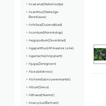
Acaeana(Stekelnootje)
Acanthus(Stekelige
Bereklauw)
Achillea(Duizendblad)
Aconitum(Monnikskap)
Aegopodium(Zevenblad)
Agapanthus(Afrikaanse Lelie)
Agastache(Anijsplant)
Ajuga(Zenegroen)
Alcea(stokroos)
Alchemilla(vrouwenmantel)
Allium(Sierui)
Althaea(Heemst)
Anacyclus(Bertram)