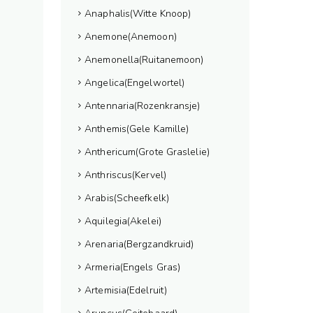
Anaphalis(Witte Knoop)
Anemone(Anemoon)
Anemonella(Ruitanemoon)
Angelica(Engelwortel)
Antennaria(Rozenkransje)
Anthemis(Gele Kamille)
Anthericum(Grote Graslelie)
Anthriscus(Kervel)
Arabis(Scheefkelk)
Aquilegia(Akelei)
Arenaria(Bergzandkruid)
Armeria(Engels Gras)
Artemisia(Edelruit)