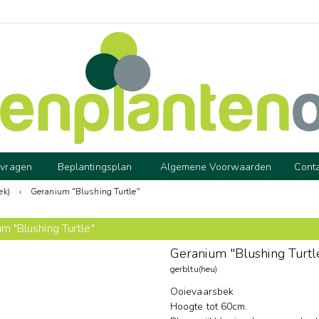
 vragen
Beplantingsplan
Algemene Voorwaarden
Cont
ek)
›
Geranium "Blushing Turtle"
m "Blushing Turtle"
Geranium "Blushing Turtl
gerbltu(heu)
Ooievaarsbek
Hoogte tot 60cm.