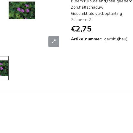
Bloem:rijkbloeiend,rose geaderd
Zon,halfschaduw
Geschikt als vakbeplanting
7st.per m2
€2,75
Artikelnummer:
gerbltu(heu)