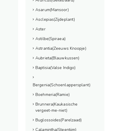
Aruncus(Geitebaard)
Asarum(Mansoor)
Asclepias(Zijdeplant)
Aster
Astilbe(Spiraea)
Astrantia(Zeeuws Knoopje)
Aubrieta(Blauwkussen)
Baptisia(Valse Indigo)
Bergenia(Schoenlappersplant)
Boehmeria(Ramie)
Brunnera(Kaukasische
vergeet-me-niet)
Buglossoides(Parelzaad)
Calamintha(Steentijm)