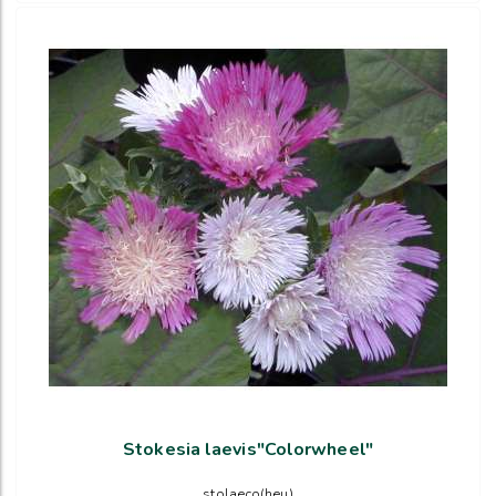
Stokesia laevis"Colorwheel"
stolaeco(heu)