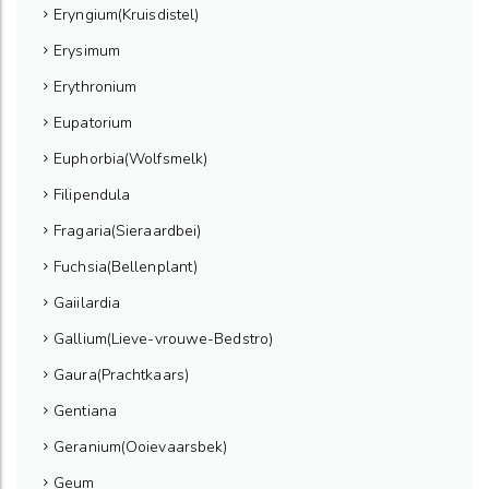
Eryngium(Kruisdistel)
Erysimum
Erythronium
Eupatorium
Euphorbia(Wolfsmelk)
Filipendula
Fragaria(Sieraardbei)
Fuchsia(Bellenplant)
Gaiilardia
Gallium(Lieve-vrouwe-Bedstro)
Gaura(Prachtkaars)
Gentiana
Geranium(Ooievaarsbek)
Geum