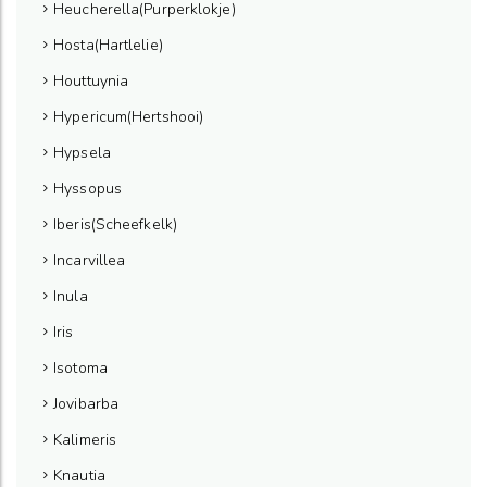
Heucherella(Purperklokje)
Hosta(Hartlelie)
Houttuynia
Hypericum(Hertshooi)
Hypsela
Hyssopus
Iberis(Scheefkelk)
Incarvillea
Inula
Iris
Isotoma
Jovibarba
Kalimeris
Knautia