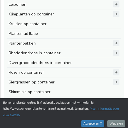
Leibomen
Klimplanten op container
Kruiden op container
Planten uit Italië
Plantenbakken
Rhododendrons in container
Dwergrhododendrons in container
Rozen op container
Siergrassen op container
Skimmia's op container
Stinzenplanten op container
Bomenenplantenonline B.V. gebruikt cookies om het winkelen bij
http://www.bomenenplantenonline.nl gemakkelijk te maken.
Meer informatie over
Varens op container
onze cookies
Vaste Panten op Container
Accepteren X
Weigeren