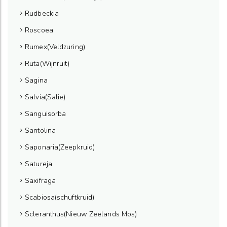
Rudbeckia
Roscoea
Rumex(Veldzuring)
Ruta(Wijnruit)
Sagina
Salvia(Salie)
Sanguisorba
Santolina
Saponaria(Zeepkruid)
Satureja
Saxifraga
Scabiosa(schuftkruid)
Scleranthus(Nieuw Zeelands Mos)