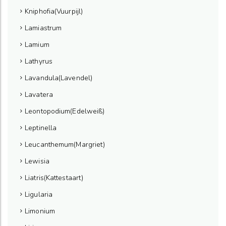
Kniphofia(Vuurpijl)
Lamiastrum
Lamium
Lathyrus
Lavandula(Lavendel)
Lavatera
Leontopodium(Edelweiß)
Leptinella
Leucanthemum(Margriet)
Lewisia
Liatris(Kattestaart)
Ligularia
Limonium