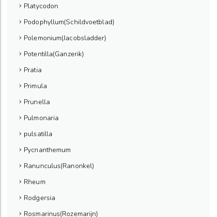
Platycodon
Podophyllum(Schildvoetblad)
Polemonium(Jacobsladder)
Potentilla(Ganzerik)
Pratia
Primula
Prunella
Pulmonaria
pulsatilla
Pycnanthemum
Ranunculus(Ranonkel)
Rheum
Rodgersia
Rosmarinus(Rozemarijn)