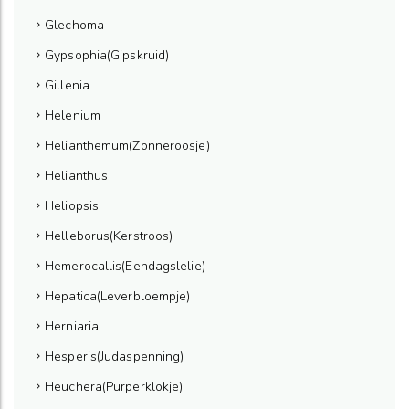
Glechoma
Gypsophia(Gipskruid)
Gillenia
Helenium
Helianthemum(Zonneroosje)
Helianthus
Heliopsis
Helleborus(Kerstroos)
Hemerocallis(Eendagslelie)
Hepatica(Leverbloempje)
Herniaria
Hesperis(Judaspenning)
Heuchera(Purperklokje)