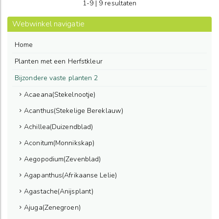
1-9 | 9 resultaten
Webwinkel navigatie
Home
Planten met een Herfstkleur
Bijzondere vaste planten 2
Acaeana(Stekelnootje)
Acanthus(Stekelige Bereklauw)
Achillea(Duizendblad)
Aconitum(Monnikskap)
Aegopodium(Zevenblad)
Agapanthus(Afrikaanse Lelie)
Agastache(Anijsplant)
Ajuga(Zenegroen)