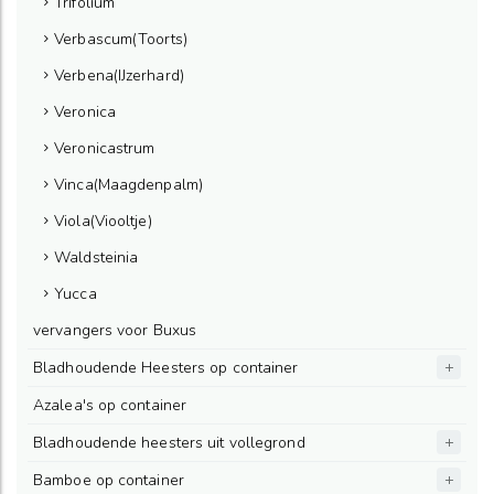
Trifolium
Verbascum(Toorts)
Verbena(IJzerhard)
Veronica
Veronicastrum
Vinca(Maagdenpalm)
Viola(Viooltje)
Waldsteinia
Yucca
vervangers voor Buxus
Bladhoudende Heesters op container
Azalea's op container
Bladhoudende heesters uit vollegrond
Bamboe op container