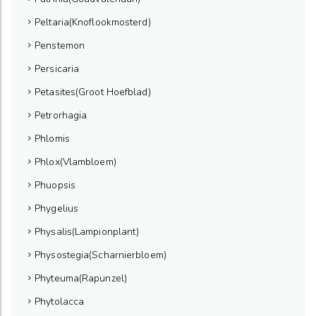
Peltaria(Knoflookmosterd)
Penstemon
Persicaria
Petasites(Groot Hoefblad)
Petrorhagia
Phlomis
Phlox(Vlambloem)
Phuopsis
Phygelius
Physalis(Lampionplant)
Physostegia(Scharnierbloem)
Phyteuma(Rapunzel)
Phytolacca