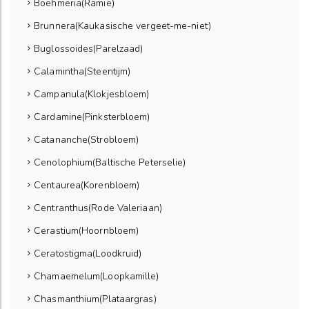
Boehmeria(Ramie)
Brunnera(Kaukasische vergeet-me-niet)
Buglossoides(Parelzaad)
Calamintha(Steentijm)
Campanula(Klokjesbloem)
Cardamine(Pinksterbloem)
Catananche(Strobloem)
Cenolophium(Baltische Peterselie)
Centaurea(Korenbloem)
Centranthus(Rode Valeriaan)
Cerastium(Hoornbloem)
Ceratostigma(Loodkruid)
Chamaemelum(Loopkamille)
Chasmanthium(Plataargras)