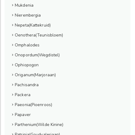
Mukdenia
Nierembergia
Nepeta(Kattekruid)
Oenothera(Teunisbloem)
Omphalodes
Onopordum(Wegdistel)
Ophiopogon
Origanum(Marjoraan)
Pachisandra
Packera
Paeonia(Pioenroos)
Papaver
Parthenium(Wilde Kinine)
Patrinia(Goudvaleriaan)