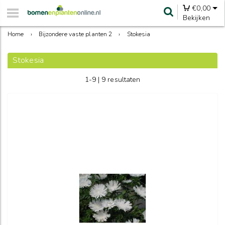
€
0,00
Bekijken
Home
›
Bijzondere vaste planten 2
›
Stokesia
Stokesia
1-9 | 9 resultaten