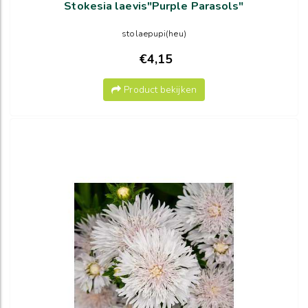
Stokesia laevis"Purple Parasols"
stolaepupi(heu)
€4,15
Product bekijken