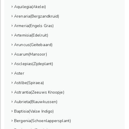
Aquilegia(Akelei)
Arenaria(Bergzandkruid)
Armeria(Engels Gras)
Artemisia(Edelruit)
Aruncus(Geitebaard)
Asarum(Mansoor)
Asclepias(Zijdeplant)
Aster
Astilbe(Spiraea)
Astrantia(Zeeuws Knoopje)
Aubrieta(Blauwkussen)
Baptisia(Valse Indigo)
Bergenia(Schoenlappersplant)