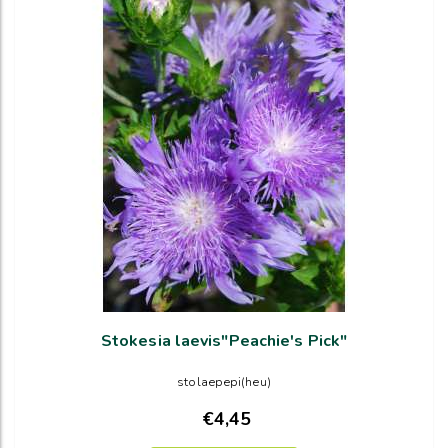
Stokesia laevis"Peachie's Pick"
stolaepepi(heu)
€4,45