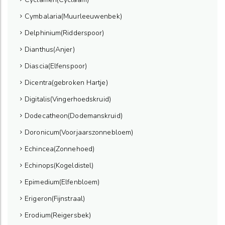
Cymbalaria(Muurleeuwenbek)
Delphinium(Ridderspoor)
Dianthus(Anjer)
Diascia(Elfenspoor)
Dicentra(gebroken Hartje)
Digitalis(Vingerhoedskruid)
Dodecatheon(Dodemanskruid)
Doronicum(Voorjaarszonnebloem)
Echincea(Zonnehoed)
Echinops(Kogeldistel)
Epimedium(Elfenbloem)
Erigeron(Fijnstraal)
Erodium(Reigersbek)