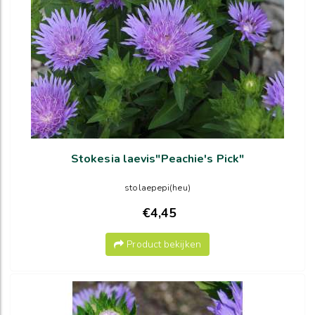
Stokesia laevis"Peachie's Pick"
stolaepepi(heu)
€4,45
Product bekijken