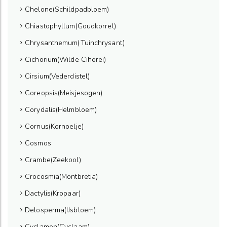
Chelone(Schildpadbloem)
Chiastophyllum(Goudkorrel)
Chrysanthemum(Tuinchrysant)
Cichorium(Wilde Cihorei)
Cirsium(Vederdistel)
Coreopsis(Meisjesogen)
Corydalis(Helmbloem)
Cornus(Kornoelje)
Cosmos
Crambe(Zeekool)
Crocosmia(Montbretia)
Dactylis(Kropaar)
Delosperma(IJsbloem)
Cyclamen(Cyclaam)