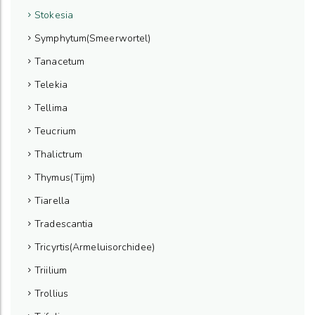
Stokesia
Symphytum(Smeerwortel)
Tanacetum
Telekia
Tellima
Teucrium
Thalictrum
Thymus(Tijm)
Tiarella
Tradescantia
Tricyrtis(Armeluisorchidee)
Triilium
Trollius