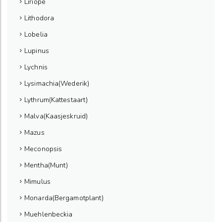
Liriope
Lithodora
Lobelia
Lupinus
Lychnis
Lysimachia(Wederik)
Lythrum(Kattestaart)
Malva(Kaasjeskruid)
Mazus
Meconopsis
Mentha(Munt)
Mimulus
Monarda(Bergamotplant)
Muehlenbeckia