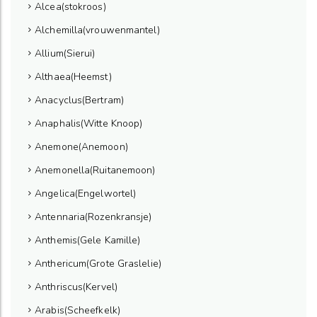
Alcea(stokroos)
Alchemilla(vrouwenmantel)
Allium(Sierui)
Althaea(Heemst)
Anacyclus(Bertram)
Anaphalis(Witte Knoop)
Anemone(Anemoon)
Anemonella(Ruitanemoon)
Angelica(Engelwortel)
Antennaria(Rozenkransje)
Anthemis(Gele Kamille)
Anthericum(Grote Graslelie)
Anthriscus(Kervel)
Arabis(Scheefkelk)