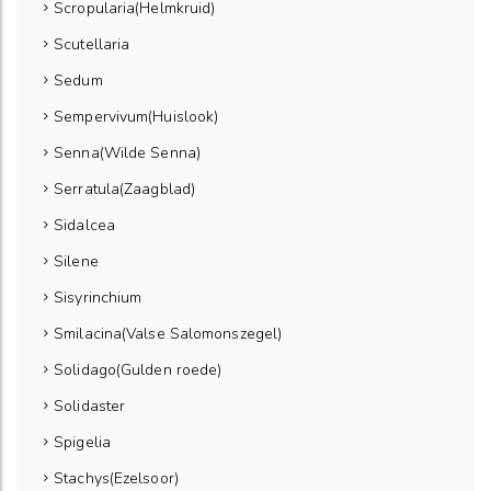
Scropularia(Helmkruid)
Scutellaria
Sedum
Sempervivum(Huislook)
Senna(Wilde Senna)
Serratula(Zaagblad)
Sidalcea
Silene
Sisyrinchium
Smilacina(Valse Salomonszegel)
Solidago(Gulden roede)
Solidaster
Spigelia
Stachys(Ezelsoor)