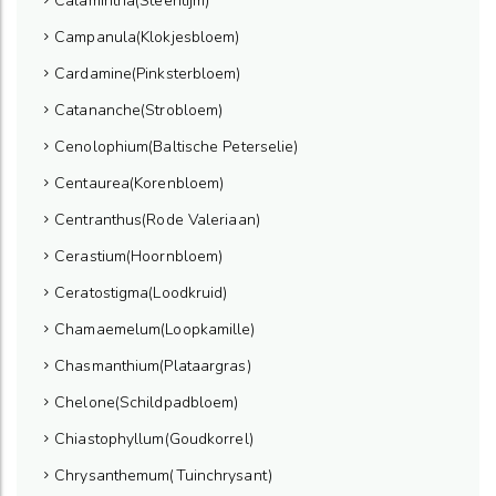
Calamintha(Steentijm)
Campanula(Klokjesbloem)
Cardamine(Pinksterbloem)
Catananche(Strobloem)
Cenolophium(Baltische Peterselie)
Centaurea(Korenbloem)
Centranthus(Rode Valeriaan)
Cerastium(Hoornbloem)
Ceratostigma(Loodkruid)
Chamaemelum(Loopkamille)
Chasmanthium(Plataargras)
Chelone(Schildpadbloem)
Chiastophyllum(Goudkorrel)
Chrysanthemum(Tuinchrysant)