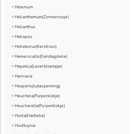
Helenium
Helianthemum(Zonneroosje)
Helianthus
Heliopsis
Helleborus(Kerstroos)
Hemerocallis(Eendagslelie)
Hepatica(Leverbloempje)
Herniaria
Hesperis(Judaspenning)
Heuchera(Purperklokje)
Heucherella(Purperklokje)
Hosta(Hartlelie)
Houttuynia