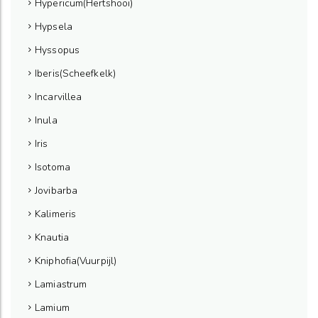
Hypericum(Hertshooi)
Hypsela
Hyssopus
Iberis(Scheefkelk)
Incarvillea
Inula
Iris
Isotoma
Jovibarba
Kalimeris
Knautia
Kniphofia(Vuurpijl)
Lamiastrum
Lamium