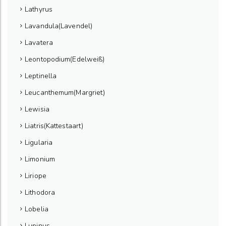
Lathyrus
Lavandula(Lavendel)
Lavatera
Leontopodium(Edelweiß)
Leptinella
Leucanthemum(Margriet)
Lewisia
Liatris(Kattestaart)
Ligularia
Limonium
Liriope
Lithodora
Lobelia
Lupinus