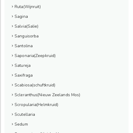
Ruta(Wijnruit)
Sagina
Salvia(Salie)
Sanguisorba
Santolina
Saponaria(Zeepkruid)
Satureja
Saxifraga
Scabiosa(schuftkruid)
Scleranthus(Nieuw Zeelands Mos)
Scropularia(Helmkruid)
Scutellaria
Sedum