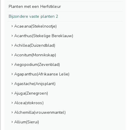
Planten met een Herfstkleur
Bijzondere vaste planten 2
Acaeana(Stekelnootje)
Acanthus(Stekelige Bereklauw)
Achillea(Duizendblad)
Aconitum(Monnikskap)
Aegopodium(Zevenblad)
Agapanthus(Afrikaanse Lelie)
Agastache(Anijsplant)
Ajuga(Zenegroen)
Alcea(stokroos)
Alchemilla(vrouwenmantel)
Allium(Sierui)