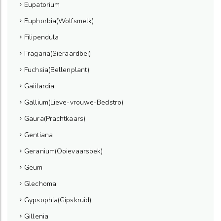
Eupatorium
Euphorbia(Wolfsmelk)
Filipendula
Fragaria(Sieraardbei)
Fuchsia(Bellenplant)
Gaiilardia
Gallium(Lieve-vrouwe-Bedstro)
Gaura(Prachtkaars)
Gentiana
Geranium(Ooievaarsbek)
Geum
Glechoma
Gypsophia(Gipskruid)
Gillenia