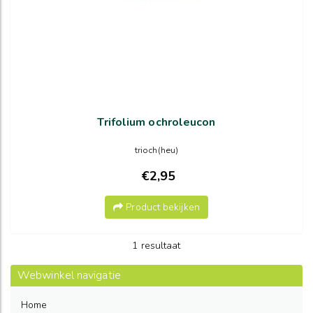
Trifolium ochroleucon
trioch(heu)
€2,95
Product bekijken
1 resultaat
Webwinkel navigatie
Home