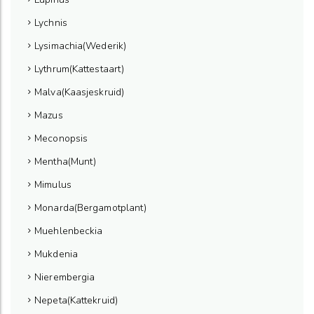
Lychnis
Lysimachia(Wederik)
Lythrum(Kattestaart)
Malva(Kaasjeskruid)
Mazus
Meconopsis
Mentha(Munt)
Mimulus
Monarda(Bergamotplant)
Muehlenbeckia
Mukdenia
Nierembergia
Nepeta(Kattekruid)