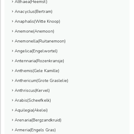
Althaea(Heemst)
Anacyclus(Bertram)
Anaphalis(Witte Knoop)
Anemone(Anemoon)
Anemonella(Ruitanemoon)
Angelica(Engelwortel)
Antennaria(Rozenkransje)
Anthemis(Gele Kamille)
Anthericum(Grote Graslelie)
Anthriscus(Kervel)
Arabis(Scheefkelk)
Aquilegia(Akelei)
Arenaria(Bergzandkruid)
Armeria(Engels Gras)