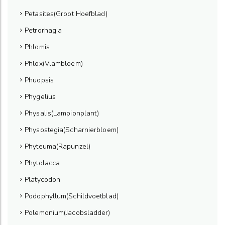
Petasites(Groot Hoefblad)
Petrorhagia
Phlomis
Phlox(Vlambloem)
Phuopsis
Phygelius
Physalis(Lampionplant)
Physostegia(Scharnierbloem)
Phyteuma(Rapunzel)
Phytolacca
Platycodon
Podophyllum(Schildvoetblad)
Polemonium(Jacobsladder)