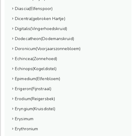
Diascia(Elfenspoor)
Dicentra(gebroken Hartje)
Digitalis(Vingerhoedskruid)
Dodecatheon(Dodemanskruid)
Doronicum(Voorjaarszonnebloem)
Echincea(Zonnehoed)
Echinops(Kogeldistel)
Epimedium(Elfenbloem)
Erigeron(Fijnstraal)
Erodium(Reigersbek)
Eryngium(Kruisdistel)
Erysimum
Erythronium