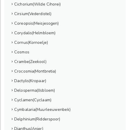
Cichorium(Wilde Cihorei)
Cirsium(Vederdistel)
Coreopsis(Meisjesogen)
Corydalis(Helmbloem)
Cornus(Kornoelje)
Cosmos
Crambe(Zeekool)
Crocosmia(Montbretia)
Dactylis(Kropaar)
Delosperma(IJsbloem)
Cyclamen(Cyclaam)
Cymbalaria(Muurleeuwenbek)
Delphinium(Ridderspoor)
Dianthus(Anjer)