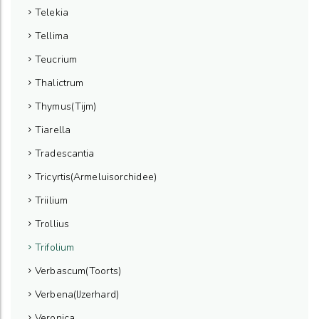
Telekia
Tellima
Teucrium
Thalictrum
Thymus(Tijm)
Tiarella
Tradescantia
Tricyrtis(Armeluisorchidee)
Triilium
Trollius
Trifolium
Verbascum(Toorts)
Verbena(IJzerhard)
Veronica