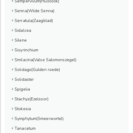
Sempervivum(Huislook)
Senna(Wilde Senna)
Serratula(Zaagblad)
Sidalcea
Silene
Sisyrinchium
Smilacina(Valse Salomonszegel)
Solidago(Gulden roede)
Solidaster
Spigelia
Stachys(Ezelsoor)
Stokesia
Symphytum(Smeerwortel)
Tanacetum