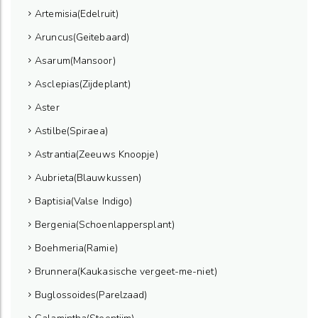
Artemisia(Edelruit)
Aruncus(Geitebaard)
Asarum(Mansoor)
Asclepias(Zijdeplant)
Aster
Astilbe(Spiraea)
Astrantia(Zeeuws Knoopje)
Aubrieta(Blauwkussen)
Baptisia(Valse Indigo)
Bergenia(Schoenlappersplant)
Boehmeria(Ramie)
Brunnera(Kaukasische vergeet-me-niet)
Buglossoides(Parelzaad)