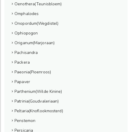
Oenothera(Teunisbloem)
Omphalodes
Onopordum(Wegdistel)
Ophiopogon
Origanum(Marjoraan)
Pachisandra
Packera
Paeonia(Pioenroos)
Papaver
Parthenium(Wilde Kinine)
Patrinia(Goudvaleriaan)
Peltaria(Knoflookmosterd)
Penstemon
Persicaria