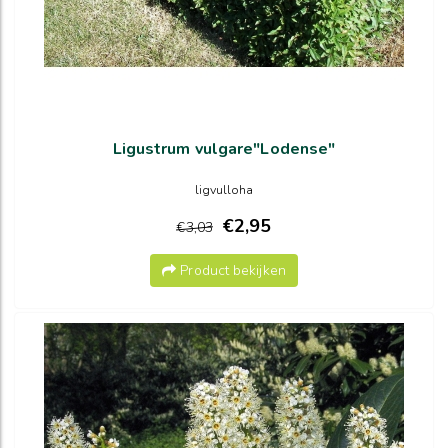
Ligustrum vulgare"Lodense"
ligvulloha
€2,95
€3,03
Product bekijken