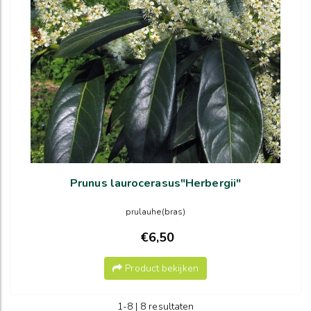
Prunus laurocerasus"Herbergii"
prulauhe(bras)
€6,50
Product bekijken
1-8 | 8 resultaten