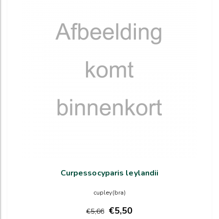
Curpessocyparis leylandii
cupley(bra)
€5,50
€5,66