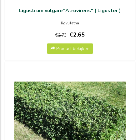
Ligustrum vulgare"Atrovirens" ( Liguster )
ligvulatha
€2,65
€2,73
Product bekijken