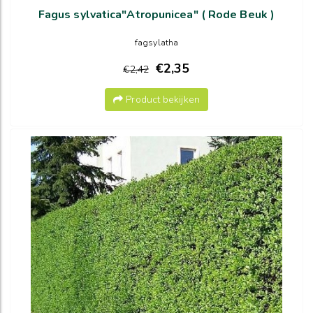
Fagus sylvatica"Atropunicea" ( Rode Beuk )
fagsylatha
€2,35
€2,42
Product bekijken