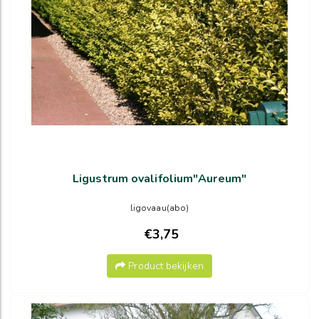
Ligustrum ovalifolium"Aureum"
ligovaau(abo)
€3,75
Product bekijken