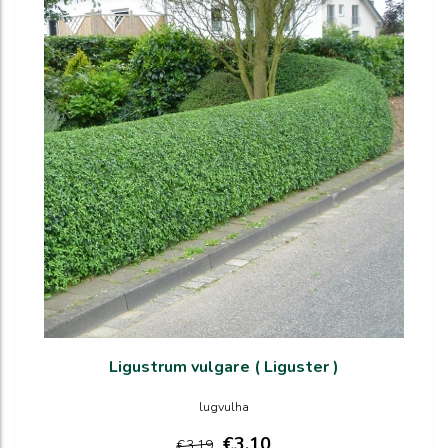
Ligustrum vulgare ( Liguster )
lugvulha
€3,10
€3,19