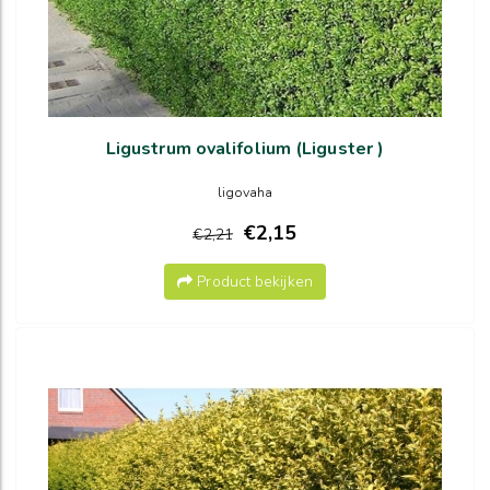
Ligustrum ovalifolium (Liguster )
ligovaha
€2,15
€2,21
Product bekijken