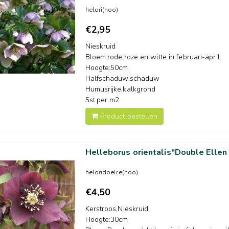
helori(noo)
€2,95
Nieskruid
Bloem:rode,roze en witte in februari-april
Hoogte:50cm
Halfschaduw,schaduw
Humusrijke,kalkgrond
5st.per m2
Product bestellen
Helleborus orientalis"Double Ellen
heloridoelre(noo)
€4,50
Kerstroos,Nieskruid
Hoogte:30cm