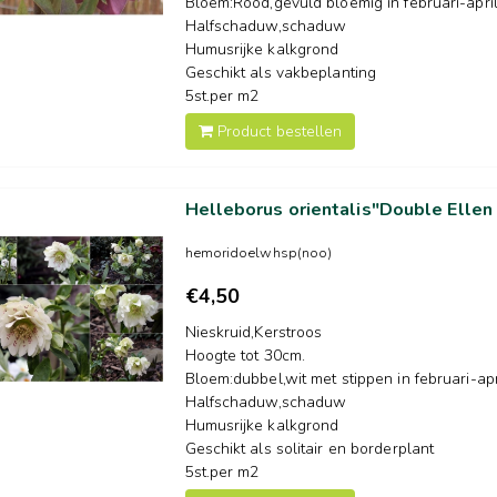
Bloem:Rood,gevuld bloemig in februari-apri
Halfschaduw,schaduw
Humusrijke kalkgrond
Geschikt als vakbeplanting
5st.per m2
Product bestellen
Helleborus orientalis"Double Elle
hemoridoelwhsp(noo)
€4,50
Nieskruid,Kerstroos
Hoogte tot 30cm.
Bloem:dubbel,wit met stippen in februari-apr
Halfschaduw,schaduw
Humusrijke kalkgrond
Geschikt als solitair en borderplant
5st.per m2