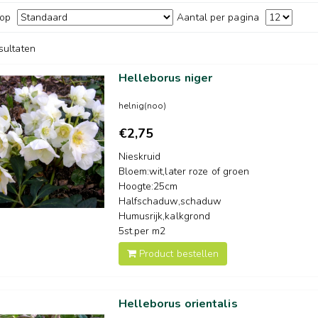
 op
Aantal per pagina
esultaten
Helleborus niger
helnig(noo)
€2,75
Nieskruid
Bloem:wit,later roze of groen
Hoogte:25cm
Halfschaduw,schaduw
Humusrijk,kalkgrond
5st.per m2
Product bestellen
Helleborus orientalis