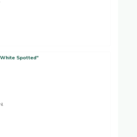
l
n White Spotted"
il