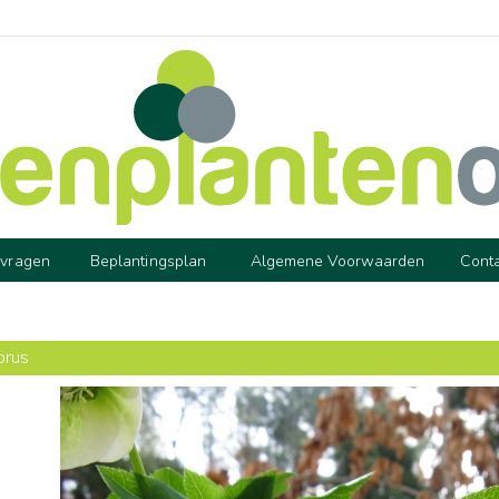
 vragen
Beplantingsplan
Algemene Voorwaarden
Cont
orus