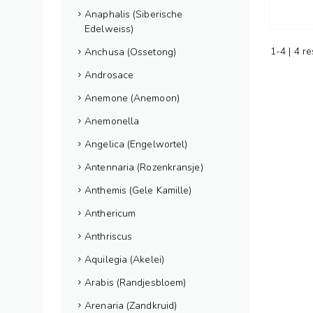
Anaphalis (Siberische
Edelweiss)
1-4 | 4 r
Anchusa (Ossetong)
Androsace
Anemone (Anemoon)
Anemonella
Angelica (Engelwortel)
Antennaria (Rozenkransje)
Anthemis (Gele Kamille)
Anthericum
Anthriscus
Aquilegia (Akelei)
Arabis (Randjesbloem)
Arenaria (Zandkruid)