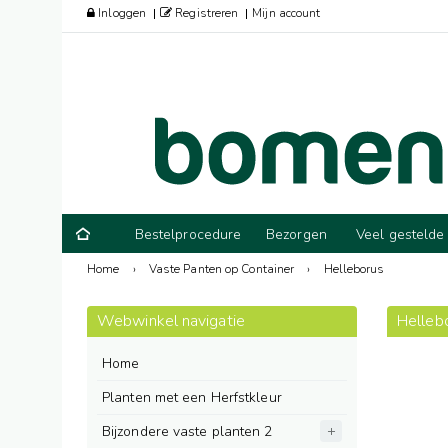
Inloggen
Registreren
Mijn account
Bestelprocedure
Bezorgen
Veel gestelde
Home
›
Vaste Panten op Container
›
Helleborus
Webwinkel navigatie
Helleb
Home
Planten met een Herfstkleur
Bijzondere vaste planten 2