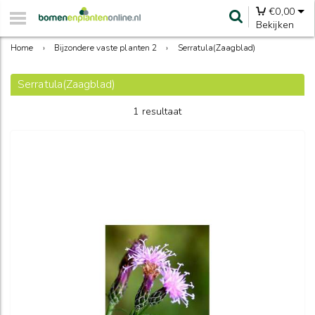
€
0,00
Bekijken
Home
›
Bijzondere vaste planten 2
›
Serratula(Zaagblad)
Serratula(Zaagblad)
1 resultaat