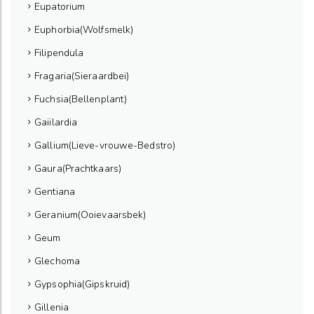
Eupatorium
Euphorbia(Wolfsmelk)
Filipendula
Fragaria(Sieraardbei)
Fuchsia(Bellenplant)
Gaiilardia
Gallium(Lieve-vrouwe-Bedstro)
Gaura(Prachtkaars)
Gentiana
Geranium(Ooievaarsbek)
Geum
Glechoma
Gypsophia(Gipskruid)
Gillenia