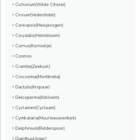
Cichorium(Wilde Cihorei)
Cirsium(Vederdistel)
Coreopsis(Meisjesogen)
Corydalis(Helmbloem)
Cornus(Kornoelje)
Cosmos
Crambe(Zeekool)
Crocosmia(Montbretia)
Dactylis(Kropaar)
Delosperma(IJsbloem)
Cyclamen(Cyclaam)
Cymbalaria(Muurleeuwenbek)
Delphinium(Ridderspoor)
Dianthus(Anjer)