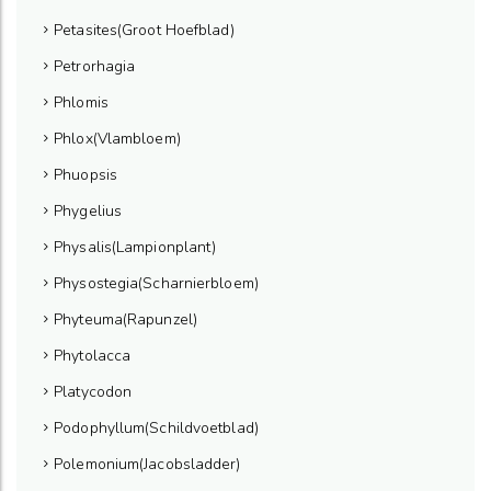
Petasites(Groot Hoefblad)
Petrorhagia
Phlomis
Phlox(Vlambloem)
Phuopsis
Phygelius
Physalis(Lampionplant)
Physostegia(Scharnierbloem)
Phyteuma(Rapunzel)
Phytolacca
Platycodon
Podophyllum(Schildvoetblad)
Polemonium(Jacobsladder)