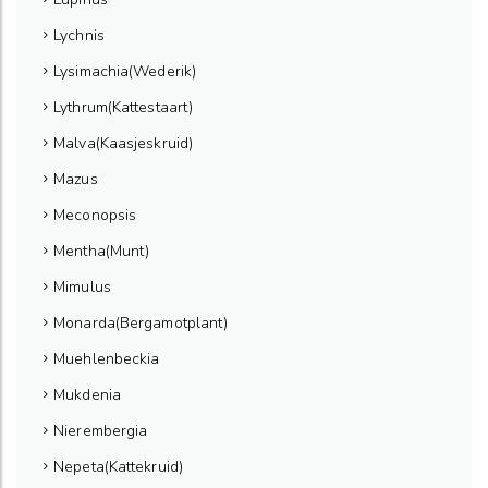
Lychnis
Lysimachia(Wederik)
Lythrum(Kattestaart)
Malva(Kaasjeskruid)
Mazus
Meconopsis
Mentha(Munt)
Mimulus
Monarda(Bergamotplant)
Muehlenbeckia
Mukdenia
Nierembergia
Nepeta(Kattekruid)