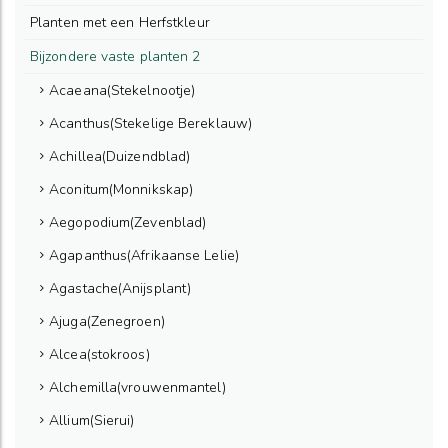
Planten met een Herfstkleur
Bijzondere vaste planten 2
Acaeana(Stekelnootje)
Acanthus(Stekelige Bereklauw)
Achillea(Duizendblad)
Aconitum(Monnikskap)
Aegopodium(Zevenblad)
Agapanthus(Afrikaanse Lelie)
Agastache(Anijsplant)
Ajuga(Zenegroen)
Alcea(stokroos)
Alchemilla(vrouwenmantel)
Allium(Sierui)