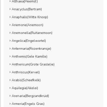
Althaea(Heemst)
Anacyclus(Bertram)
Anaphalis(Witte Knoop)
Anemone(Anemoon)
Anemonella(Ruitanemoon)
Angelica(Engelwortel)
Antennaria(Rozenkransje)
Anthemis(Gele Kamille)
Anthericum(Grote Graslelie)
Anthriscus(Kervel)
Arabis(Scheefkelk)
Aquilegia(Akelei)
Arenaria(Bergzandkruid)
Armeria(Engels Gras)