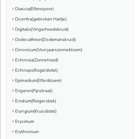
Diascia(Elfenspoor)
Dicentra(gebroken Hartje)
Digitalis(Vingerhoedskruid)
Dodecatheon(Dodemanskruid)
Doronicum(Voorjaarszonnebloem)
Echincea(Zonnehoed)
Echinops(Kogeldistel)
Epimedium(Elfenbloem)
Erigeron(Fijnstraal)
Erodium(Reigersbek)
Eryngium(Kruisdistel)
Erysimum
Erythronium