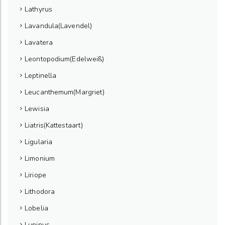
Lathyrus
Lavandula(Lavendel)
Lavatera
Leontopodium(Edelweiß)
Leptinella
Leucanthemum(Margriet)
Lewisia
Liatris(Kattestaart)
Ligularia
Limonium
Liriope
Lithodora
Lobelia
Lupinus