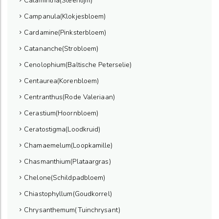
Calamintha(Steentijm)
Campanula(Klokjesbloem)
Cardamine(Pinksterbloem)
Catananche(Strobloem)
Cenolophium(Baltische Peterselie)
Centaurea(Korenbloem)
Centranthus(Rode Valeriaan)
Cerastium(Hoornbloem)
Ceratostigma(Loodkruid)
Chamaemelum(Loopkamille)
Chasmanthium(Plataargras)
Chelone(Schildpadbloem)
Chiastophyllum(Goudkorrel)
Chrysanthemum(Tuinchrysant)