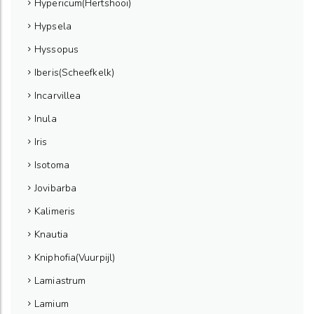
Hypericum(Hertshooi)
Hypsela
Hyssopus
Iberis(Scheefkelk)
Incarvillea
Inula
Iris
Isotoma
Jovibarba
Kalimeris
Knautia
Kniphofia(Vuurpijl)
Lamiastrum
Lamium