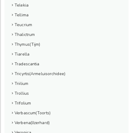
Telekia
Tellima
Teucrium
Thalictrum
Thymus(Tijm)
Tiarella
Tradescantia
Tricyrtis(Armeluisorchidee)
Triilium
Trollius
Trifolium
Verbascum(Toorts)
Verbena(IJzerhard)
Veronica