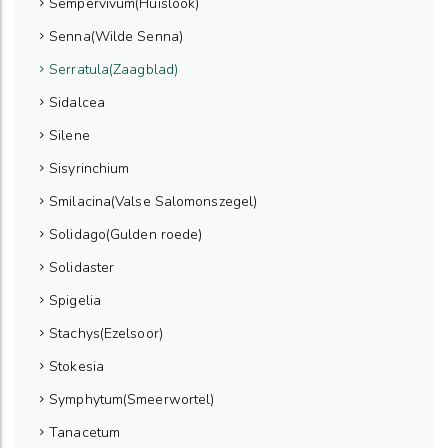
Sempervivum(Huislook)
Senna(Wilde Senna)
Serratula(Zaagblad)
Sidalcea
Silene
Sisyrinchium
Smilacina(Valse Salomonszegel)
Solidago(Gulden roede)
Solidaster
Spigelia
Stachys(Ezelsoor)
Stokesia
Symphytum(Smeerwortel)
Tanacetum