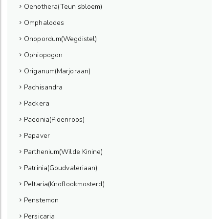
Oenothera(Teunisbloem)
Omphalodes
Onopordum(Wegdistel)
Ophiopogon
Origanum(Marjoraan)
Pachisandra
Packera
Paeonia(Pioenroos)
Papaver
Parthenium(Wilde Kinine)
Patrinia(Goudvaleriaan)
Peltaria(Knoflookmosterd)
Penstemon
Persicaria