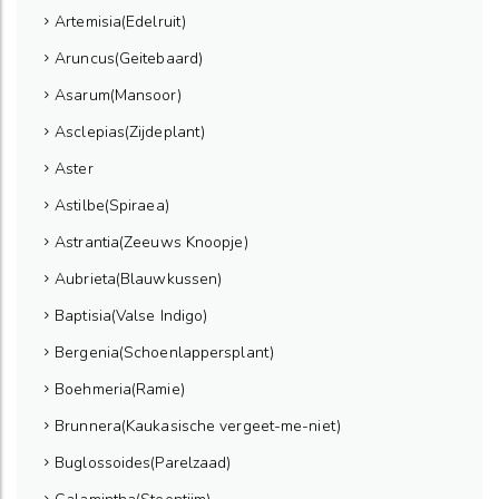
Artemisia(Edelruit)
Aruncus(Geitebaard)
Asarum(Mansoor)
Asclepias(Zijdeplant)
Aster
Astilbe(Spiraea)
Astrantia(Zeeuws Knoopje)
Aubrieta(Blauwkussen)
Baptisia(Valse Indigo)
Bergenia(Schoenlappersplant)
Boehmeria(Ramie)
Brunnera(Kaukasische vergeet-me-niet)
Buglossoides(Parelzaad)