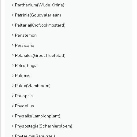
Parthenium(Wilde Kinine)
Patrinia(Goudvaleriaan)
Peltaria(Knoflookmosterd)
Penstemon
Persicaria
Petasites(Groot Hoefblad)
Petrorhagia
Phlomis
Phlox(Vlambloem)
Phuopsis
Phygelius
Physalis(Lampionplant)
Physostegia(Scharnierbloem)
Phyteuma(Rapunzel)