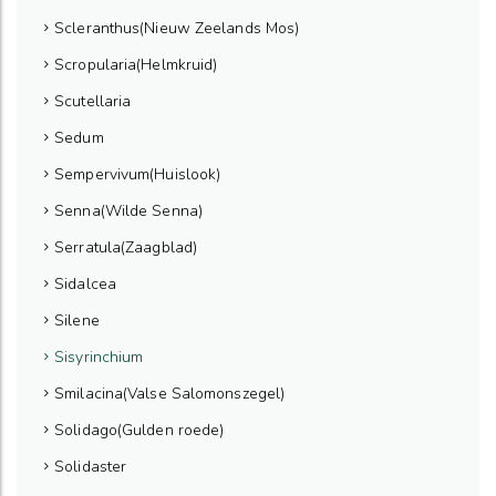
Scleranthus(Nieuw Zeelands Mos)
Scropularia(Helmkruid)
Scutellaria
Sedum
Sempervivum(Huislook)
Senna(Wilde Senna)
Serratula(Zaagblad)
Sidalcea
Silene
Sisyrinchium
Smilacina(Valse Salomonszegel)
Solidago(Gulden roede)
Solidaster