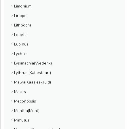
Limonium
Liriope
Lithodora
Lobelia
Lupinus
Lychnis
Lysimachia(Wederik)
Lythrum(Kattestaart)
Malva(Kaasjeskruid)
Mazus
Meconopsis
Mentha(Munt)
Mimulus