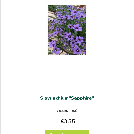
Sisyrinchium"Sapphire"
sissap(heu)
€3,35