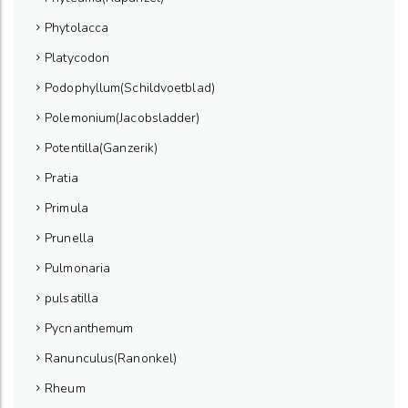
Phytolacca
Platycodon
Podophyllum(Schildvoetblad)
Polemonium(Jacobsladder)
Potentilla(Ganzerik)
Pratia
Primula
Prunella
Pulmonaria
pulsatilla
Pycnanthemum
Ranunculus(Ranonkel)
Rheum