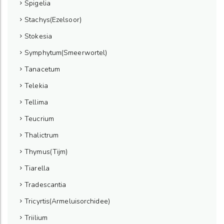
Spigelia
Stachys(Ezelsoor)
Stokesia
Symphytum(Smeerwortel)
Tanacetum
Telekia
Tellima
Teucrium
Thalictrum
Thymus(Tijm)
Tiarella
Tradescantia
Tricyrtis(Armeluisorchidee)
Triilium