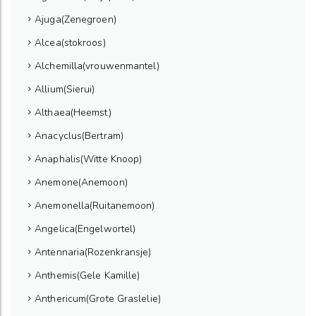
Ajuga(Zenegroen)
Alcea(stokroos)
Alchemilla(vrouwenmantel)
Allium(Sierui)
Althaea(Heemst)
Anacyclus(Bertram)
Anaphalis(Witte Knoop)
Anemone(Anemoon)
Anemonella(Ruitanemoon)
Angelica(Engelwortel)
Antennaria(Rozenkransje)
Anthemis(Gele Kamille)
Anthericum(Grote Graslelie)