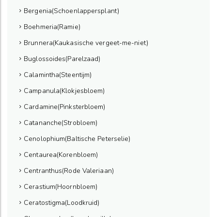
Bergenia(Schoenlappersplant)
Boehmeria(Ramie)
Brunnera(Kaukasische vergeet-me-niet)
Buglossoides(Parelzaad)
Calamintha(Steentijm)
Campanula(Klokjesbloem)
Cardamine(Pinksterbloem)
Catananche(Strobloem)
Cenolophium(Baltische Peterselie)
Centaurea(Korenbloem)
Centranthus(Rode Valeriaan)
Cerastium(Hoornbloem)
Ceratostigma(Loodkruid)