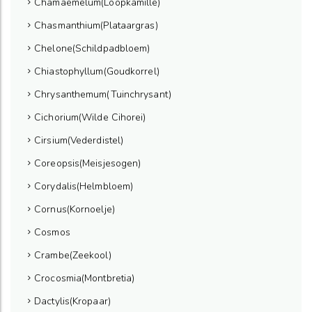
Chamaemelum(Loopkamille)
Chasmanthium(Plataargras)
Chelone(Schildpadbloem)
Chiastophyllum(Goudkorrel)
Chrysanthemum(Tuinchrysant)
Cichorium(Wilde Cihorei)
Cirsium(Vederdistel)
Coreopsis(Meisjesogen)
Corydalis(Helmbloem)
Cornus(Kornoelje)
Cosmos
Crambe(Zeekool)
Crocosmia(Montbretia)
Dactylis(Kropaar)