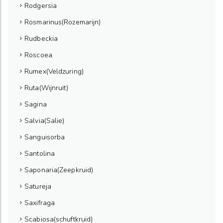
Rodgersia
Rosmarinus(Rozemarijn)
Rudbeckia
Roscoea
Rumex(Veldzuring)
Ruta(Wijnruit)
Sagina
Salvia(Salie)
Sanguisorba
Santolina
Saponaria(Zeepkruid)
Satureja
Saxifraga
Scabiosa(schuftkruid)