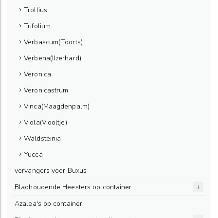
Trollius
Trifolium
Verbascum(Toorts)
Verbena(IJzerhard)
Veronica
Veronicastrum
Vinca(Maagdenpalm)
Viola(Viooltje)
Waldsteinia
Yucca
vervangers voor Buxus
Bladhoudende Heesters op container
Azalea's op container