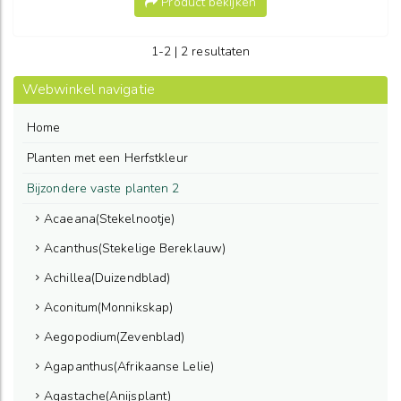
Product bekijken
1-2 | 2 resultaten
Webwinkel navigatie
Home
Planten met een Herfstkleur
Bijzondere vaste planten 2
Acaeana(Stekelnootje)
Acanthus(Stekelige Bereklauw)
Achillea(Duizendblad)
Aconitum(Monnikskap)
Aegopodium(Zevenblad)
Agapanthus(Afrikaanse Lelie)
Agastache(Anijsplant)