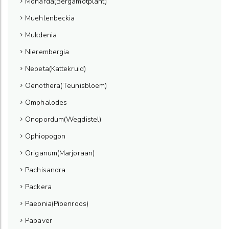
Monarda(Bergamotplant)
Muehlenbeckia
Mukdenia
Nierembergia
Nepeta(Kattekruid)
Oenothera(Teunisbloem)
Omphalodes
Onopordum(Wegdistel)
Ophiopogon
Origanum(Marjoraan)
Pachisandra
Packera
Paeonia(Pioenroos)
Papaver