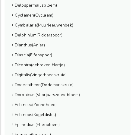
Delosperma(IJsbloem)
Cyclamen(Cyclaam)
Cymbalaria(Muurleeuwenbek)
Delphinium(Ridderspoor)
Dianthus(Anjer)
Diascia(Elfenspoor)
Dicentra(gebroken Hartje)
Digitalis(Vingerhoedskruid)
Dodecatheon(Dodemanskruid)
Doronicum(Voorjaarszonnebloem)
Echincea(Zonnehoed)
Echinops(Kogeldistel)
Epimedium(Elfenbloem)
Erigeron(Fijnstraal)