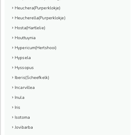
Heuchera(Purperklokje)
Heucherella(Purperklokje)
Hosta(Hartlelie)
Houttuynia
Hypericum(Hertshooi)
Hypsela
Hyssopus
Iberis(Scheefkelk)
Incarvillea
Inula
Iris
Isotoma
Jovibarba