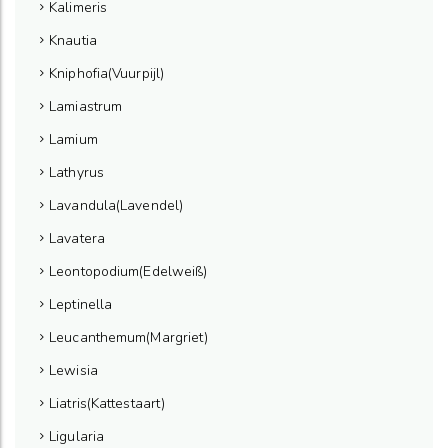
Kalimeris
Knautia
Kniphofia(Vuurpijl)
Lamiastrum
Lamium
Lathyrus
Lavandula(Lavendel)
Lavatera
Leontopodium(Edelweiß)
Leptinella
Leucanthemum(Margriet)
Lewisia
Liatris(Kattestaart)
Ligularia