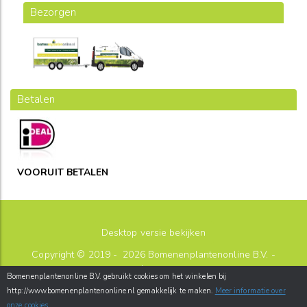
Bezorgen
Betalen
VOORUIT BETALEN
Desktop versie bekijken
Copyright © 2019 - 2026
Bomenenplantenonline B.V.
-
sitemap
Bomenenplantenonline B.V. gebruikt cookies om het winkelen bij
Postbus 26
-
2180AA
-
Hillegom
-
http://www.bomenenplantenonline.nl gemakkelijk te maken.
Meer informatie over
info@bomenenplantenonline.nl
onze cookies