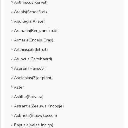
Anthriscus(Kervel)
Arabis(Scheefkelk)
Aquilegia(Akelei)
Arenaria(Bergzandkruid)
Armeria(Engels Gras)
Artemisia(Edelruit)
Aruncus(Geitebaard)
Asarum(Mansoor)
Asclepias(Zijdeplant)
Aster
Astilbe(Spiraea)
Astrantia(Zeeuws Knoopje)
Aubrieta(Blauwkussen)
Baptisia(Valse Indigo)