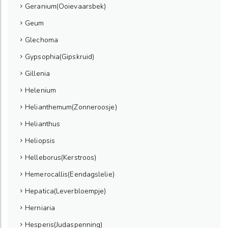
Geranium(Ooievaarsbek)
Geum
Glechoma
Gypsophia(Gipskruid)
Gillenia
Helenium
Helianthemum(Zonneroosje)
Helianthus
Heliopsis
Helleborus(Kerstroos)
Hemerocallis(Eendagslelie)
Hepatica(Leverbloempje)
Herniaria
Hesperis(Judaspenning)