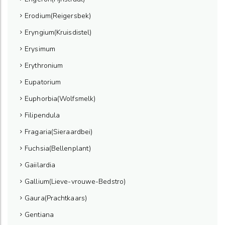
Erodium(Reigersbek)
Eryngium(Kruisdistel)
Erysimum
Erythronium
Eupatorium
Euphorbia(Wolfsmelk)
Filipendula
Fragaria(Sieraardbei)
Fuchsia(Bellenplant)
Gaiilardia
Gallium(Lieve-vrouwe-Bedstro)
Gaura(Prachtkaars)
Gentiana