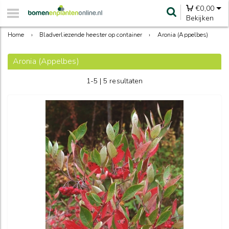
€
0,00
Bekijken
Home
›
Bladverliezende heester op container
›
Aronia (Appelbes)
Aronia (Appelbes)
1-5 | 5 resultaten