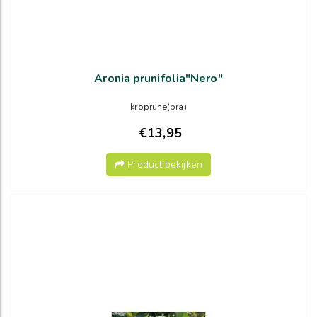
Aronia prunifolia"Nero"
kroprune(bra)
€13,95
Product bekijken