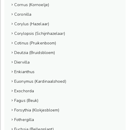
Cornus (Kornoelje)
Coronilla
Corylus (Hazelaar)
Corylopsis (Schijnhazelaar)
Cotinus (Pruikenboom)
Deutzia (Bruidsbloem)
Diervilla
Enkianthus
Euonymus (Kardinaalshoed)
Exochorda
Fagus (Beuk)
Forsythia (Klokjesbloem)
Fothergilla
Fuchsia (Bellenplant)