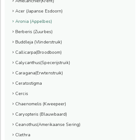
Amelanchier(Krent)
Acer (Japanse Esdoorn)
Aronia (Appelbes)
Berberis (Zuurbes)
Buddleja (Vlinderstruik)
Callicarpa(Broodboom)
Calycanthus(Specerijstruik)
Caragana(Erwtenstruik)
Ceratostigma
Cercis
Chaenomelis (Kweepeer)
Caryopteris (Blauwbaard)
Ceanothus(Amerikaanse Sering)
Clethra