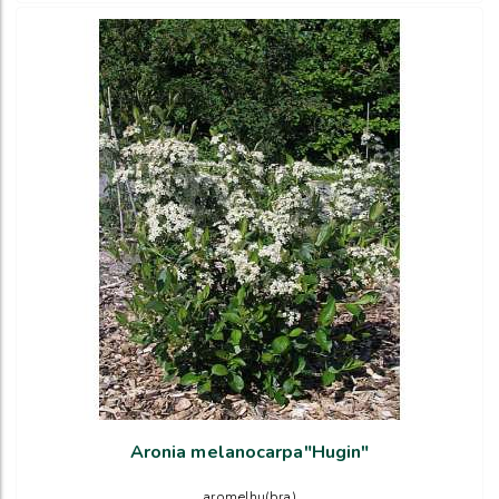
Aronia melanocarpa"Hugin"
aromelhu(bra)