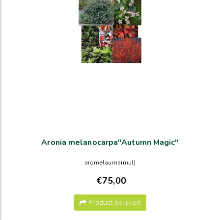
Aronia melanocarpa"Autumn Magic"
aromelauma(mul)
€75,00
Product bekijken