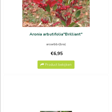
Aronia arbutifolia"Brilliant"
aroarbbr(bra)
€6,95
Product bekijken