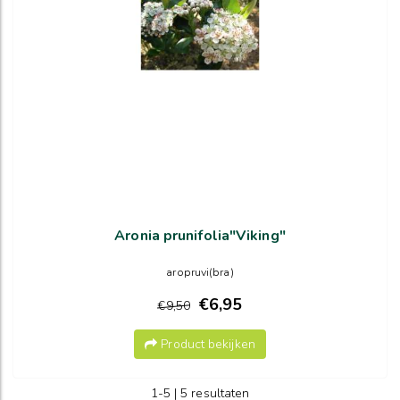
Aronia prunifolia"Viking"
aropruvi(bra)
€6,95
€9,50
Product bekijken
1-5 | 5 resultaten