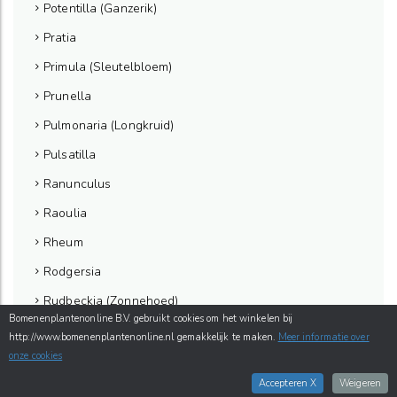
Potentilla (Ganzerik)
Pratia
Primula (Sleutelbloem)
Prunella
Pulmonaria (Longkruid)
Pulsatilla
Ranunculus
Raoulia
Rheum
Rodgersia
Rudbeckia (Zonnehoed)
Bomenenplantenonline B.V. gebruikt cookies om het winkelen bij
Sagina
http://www.bomenenplantenonline.nl gemakkelijk te maken.
Meer informatie over
onze cookies
Salvia (Salie)
Accepteren X
Weigeren
Sanguinaria