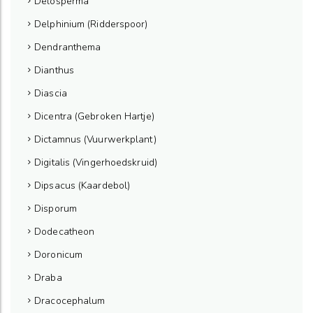
Delosperma
Delphinium (Ridderspoor)
Dendranthema
Dianthus
Diascia
Dicentra (Gebroken Hartje)
Dictamnus (Vuurwerkplant)
Digitalis (Vingerhoedskruid)
Dipsacus (Kaardebol)
Disporum
Dodecatheon
Doronicum
Draba
Dracocephalum