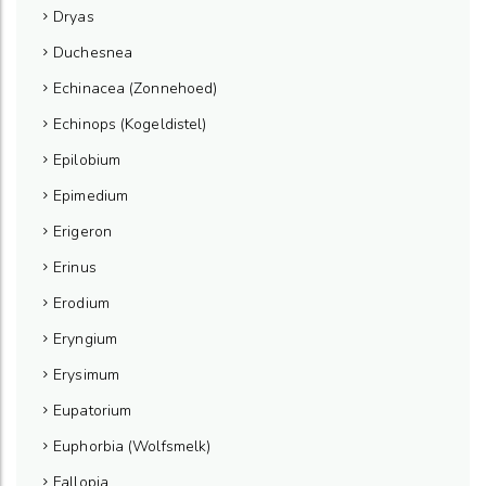
Dryas
Duchesnea
Echinacea (Zonnehoed)
Echinops (Kogeldistel)
Epilobium
Epimedium
Erigeron
Erinus
Erodium
Eryngium
Erysimum
Eupatorium
Euphorbia (Wolfsmelk)
Fallopia