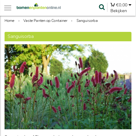
€
0,00
Bekijken
Home
›
Vaste Panten op Container
›
Sanguisorba
Sanguisorba