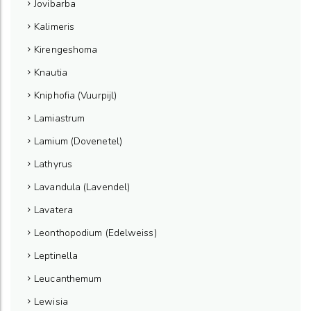
Jovibarba
Kalimeris
Kirengeshoma
Knautia
Kniphofia (Vuurpijl)
Lamiastrum
Lamium (Dovenetel)
Lathyrus
Lavandula (Lavendel)
Lavatera
Leonthopodium (Edelweiss)
Leptinella
Leucanthemum
Lewisia