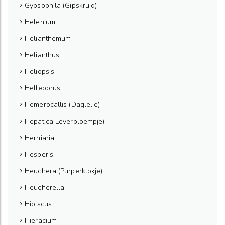
Gypsophila (Gipskruid)
Helenium
Helianthemum
Helianthus
Heliopsis
Helleborus
Hemerocallis (Daglelie)
Hepatica Leverbloempje)
Herniaria
Hesperis
Heuchera (Purperklokje)
Heucherella
Hibiscus
Hieracium