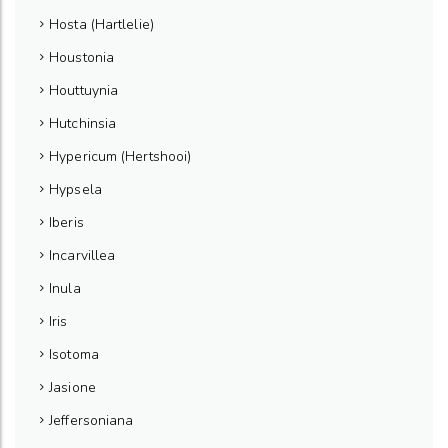
Hosta (Hartlelie)
Houstonia
Houttuynia
Hutchinsia
Hypericum (Hertshooi)
Hypsela
Iberis
Incarvillea
Inula
Iris
Isotoma
Jasione
Jeffersoniana