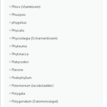
Phlox (Vlambloem)
Phuopsis
phygelius
Physalis
Physostegia (Scharnierbloem)
Phyteuma
Phytolacca
Platycodon
Pleione
Podophyllum
Polemonium (Jacobsladder)
Polygala
Polygonatum (Salomonszegel)