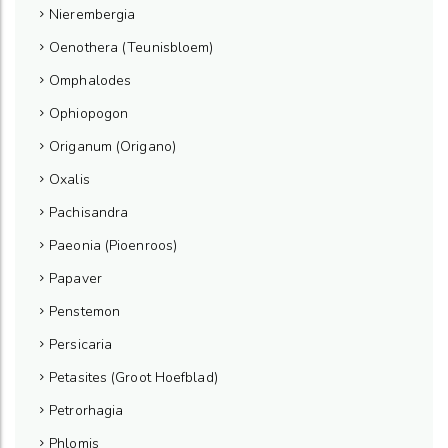
Nierembergia
Oenothera (Teunisbloem)
Omphalodes
Ophiopogon
Origanum (Origano)
Oxalis
Pachisandra
Paeonia (Pioenroos)
Papaver
Penstemon
Persicaria
Petasites (Groot Hoefblad)
Petrorhagia
Phlomis