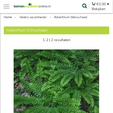
€
0,00
Bekijken
Home
›
Varens op container
›
Adianthum (Venushaar)
Adianthum (Venushaar)
1-2 | 2 resultaten