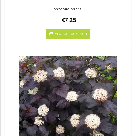
phyopudior(bra)
€7,25
Product bekijken