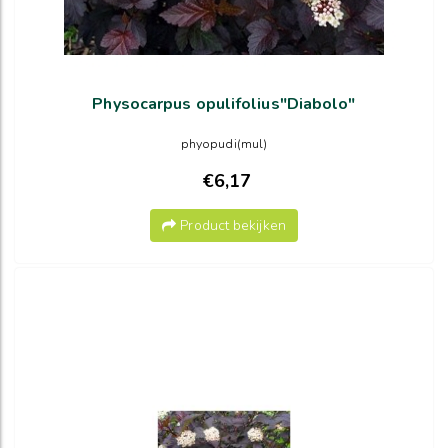
Physocarpus opulifolius"Diabolo"
phyopudi(mul)
€6,17
Product bekijken