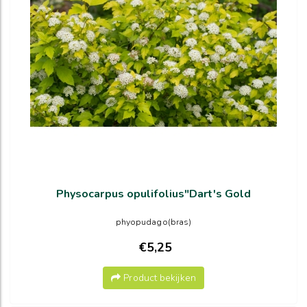
Physocarpus opulifolius"Dart's Gold
phyopudago(bras)
€5,25
Product bekijken