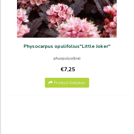
Physocarpus opulifolius"Little Joker"
phyopulijo(bra)
€7,25
Product bekijken