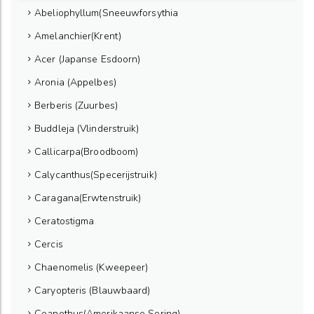
Abeliophyllum(Sneeuwforsythia
Amelanchier(Krent)
Acer (Japanse Esdoorn)
Aronia (Appelbes)
Berberis (Zuurbes)
Buddleja (Vlinderstruik)
Callicarpa(Broodboom)
Calycanthus(Specerijstruik)
Caragana(Erwtenstruik)
Ceratostigma
Cercis
Chaenomelis (Kweepeer)
Caryopteris (Blauwbaard)
Ceanothus(Amerikaanse Sering)