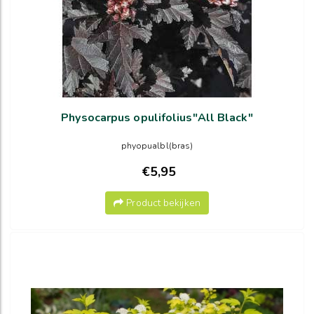
Physocarpus opulifolius"All Black"
phyopualbl(bras)
€5,95
Product bekijken