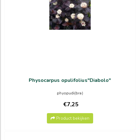
Physocarpus opulifolius"Diabolo"
phyopudi(bra)
€7,25
Product bekijken