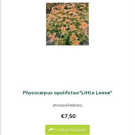
Physocarpus opulifolius"Little Leena"
phyopulile(bras)
€7,50
Product bekijken