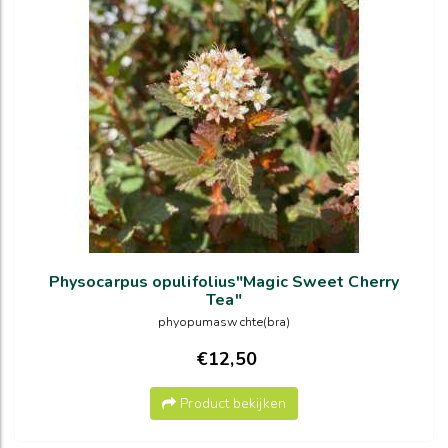
Physocarpus opulifolius"Magic Sweet Cherry
Tea"
phyopumaswchte(bra)
€12,50
Product bekijken