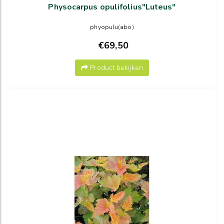
Physocarpus opulifolius"Luteus"
phyopulu(abo)
€69,50
Product bekijken