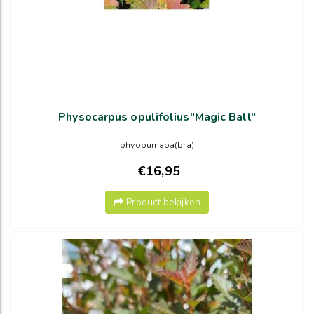
Physocarpus opulifolius"Magic Ball"
phyopumaba(bra)
€16,95
Product bekijken