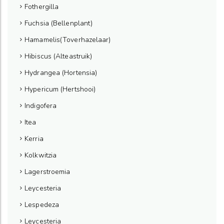
Fothergilla
Fuchsia (Bellenplant)
Hamamelis(Toverhazelaar)
Hibiscus (Alteastruik)
Hydrangea (Hortensia)
Hypericum (Hertshooi)
Indigofera
Itea
Kerria
Kolkwitzia
Lagerstroemia
Leycesteria
Lespedeza
Leycesteria