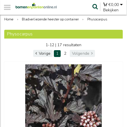
€
0,00
Bekijken
Home
›
Bladverliezende heester op container
›
Physocarpus
Physocarpus
1-12 | 17 resultaten
Vorige
1
2
Volgende