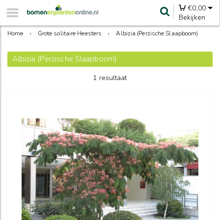
€
0,00
Bekijken
Home
›
Grote solitaire Heesters
›
Albizia (Perzische Slaapboom)
Albizia (Perzische Slaapboom)
1 resultaat