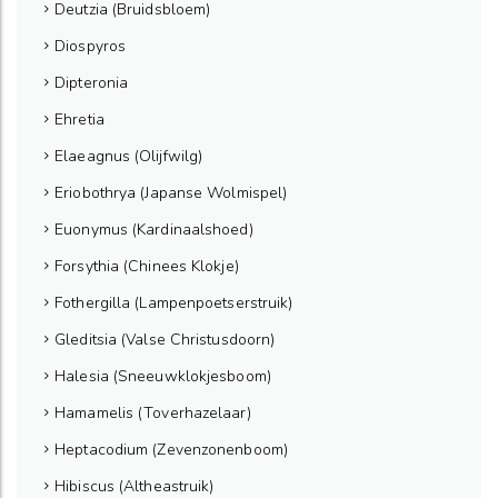
Deutzia (Bruidsbloem)
Diospyros
Dipteronia
Ehretia
Elaeagnus (Olijfwilg)
Eriobothrya (Japanse Wolmispel)
Euonymus (Kardinaalshoed)
Forsythia (Chinees Klokje)
Fothergilla (Lampenpoetserstruik)
Gleditsia (Valse Christusdoorn)
Halesia (Sneeuwklokjesboom)
Hamamelis (Toverhazelaar)
Heptacodium (Zevenzonenboom)
Hibiscus (Altheastruik)