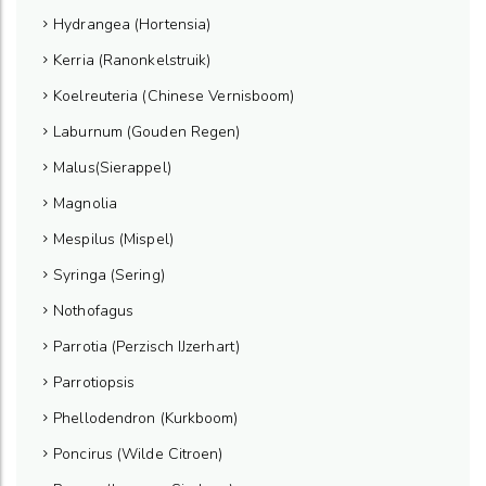
Hydrangea (Hortensia)
Kerria (Ranonkelstruik)
Koelreuteria (Chinese Vernisboom)
Laburnum (Gouden Regen)
Malus(Sierappel)
Magnolia
Mespilus (Mispel)
Syringa (Sering)
Nothofagus
Parrotia (Perzisch IJzerhart)
Parrotiopsis
Phellodendron (Kurkboom)
Poncirus (Wilde Citroen)