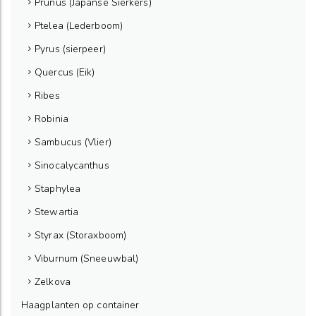
Prunus (Japanse Sierkers)
Ptelea (Lederboom)
Pyrus (sierpeer)
Quercus (Eik)
Ribes
Robinia
Sambucus (Vlier)
Sinocalycanthus
Staphylea
Stewartia
Styrax (Storaxboom)
Viburnum (Sneeuwbal)
Zelkova
Haagplanten op container