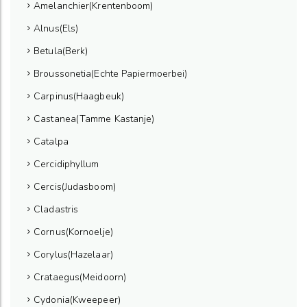
Amelanchier(Krentenboom)
Alnus(Els)
Betula(Berk)
Broussonetia(Echte Papiermoerbei)
Carpinus(Haagbeuk)
Castanea(Tamme Kastanje)
Catalpa
Cercidiphyllum
Cercis(Judasboom)
Cladastris
Cornus(Kornoelje)
Corylus(Hazelaar)
Crataegus(Meidoorn)
Cydonia(Kweepeer)