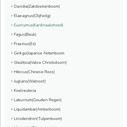
Davidia(Zakdoekenboom)
Elaeagnus(Olijfwilg)
Euonymus(Kardinaalshoed)
Fagus(Beuk)
Fraxinus(Es)
Ginkgo(Japanse Notenboom
Gleditsia(Valse Christsdoorn)
Hibicus(Chinese Roos)
Juglans(Walnoot)
Koelreuteria
Laburnum(Gouden Regen)
Liquidambar(Amberboom)
Liriodendron(Tulpenboom)