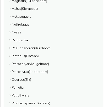
Magnolia(Tulpenboom)
Malus(Sierappel)
Metasequoia
Nothofagus
Nyssa
Paulownia
Phellodendron(Kurkboom)
Platanus(Plataan)
Pterocarya(Vleugelnoot)
Pterostyrax(Lederboom)
Quercus(Eik)
Parrotia
Poliothyrsis
Prunus(Japanse Sierkers)