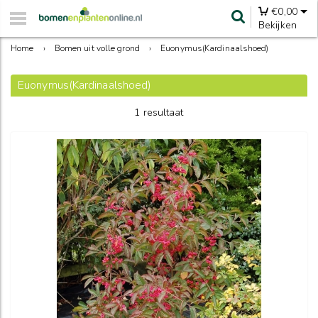
€
0,00
Bekijken
Home
›
Bomen uit volle grond
›
Euonymus(Kardinaalshoed)
Euonymus(Kardinaalshoed)
1 resultaat