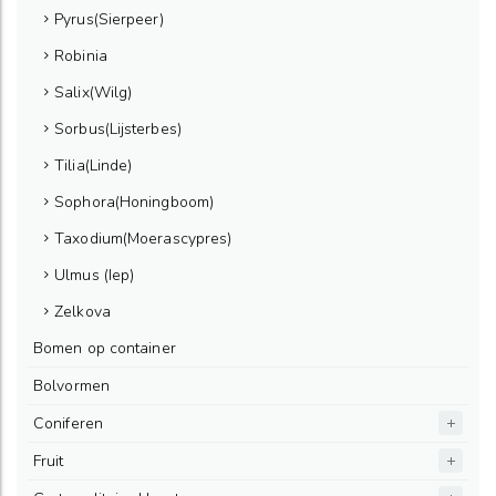
Pyrus(Sierpeer)
Robinia
Salix(Wilg)
Sorbus(Lijsterbes)
Tilia(Linde)
Sophora(Honingboom)
Taxodium(Moerascypres)
Ulmus (Iep)
Zelkova
Bomen op container
Bolvormen
Coniferen
Fruit