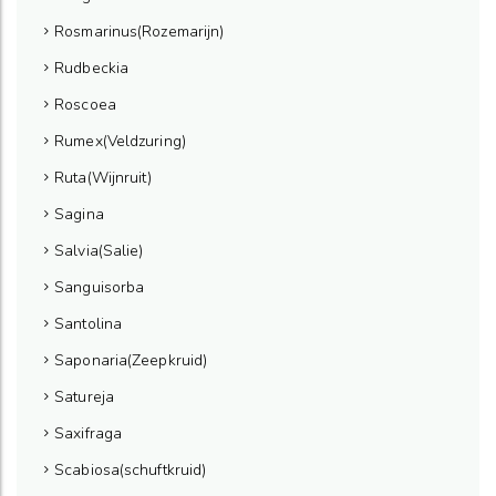
Rosmarinus(Rozemarijn)
Rudbeckia
Roscoea
Rumex(Veldzuring)
Ruta(Wijnruit)
Sagina
Salvia(Salie)
Sanguisorba
Santolina
Saponaria(Zeepkruid)
Satureja
Saxifraga
Scabiosa(schuftkruid)