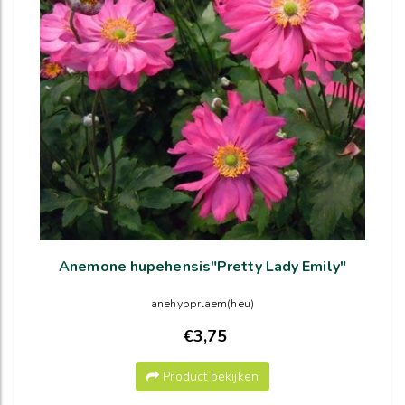
Anemone hupehensis"Pretty Lady Emily"
anehybprlaem(heu)
€3,75
Product bekijken