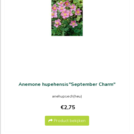
Anemone hupehensis"September Charm"
anehupsech(heu)
€2,75
Product bekijken