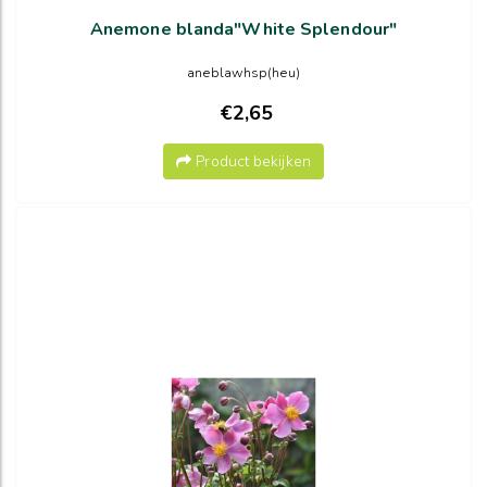
Anemone blanda"White Splendour"
aneblawhsp(heu)
€2,65
Product bekijken