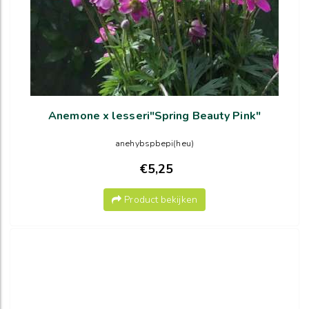
Anemone x lesseri"Spring Beauty Pink"
anehybspbepi(heu)
€5,25
Product bekijken