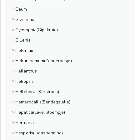
Geum
Glechoma
Gypsophia(Gipskruid)
Gillenia
Helenium
Helianthemum(Zonneroosje)
Helianthus
Heliopsis
Helleborus(Kerstroos)
Hemerocallis(Eendagslelie)
Hepatica(Leverbloempje)
Herniaria
Hesperis(Judaspenning)