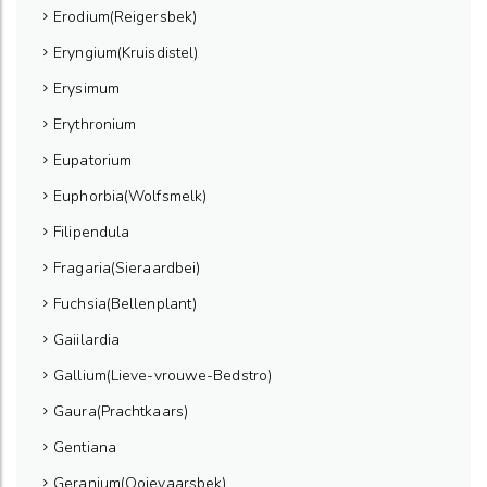
Erodium(Reigersbek)
Eryngium(Kruisdistel)
Erysimum
Erythronium
Eupatorium
Euphorbia(Wolfsmelk)
Filipendula
Fragaria(Sieraardbei)
Fuchsia(Bellenplant)
Gaiilardia
Gallium(Lieve-vrouwe-Bedstro)
Gaura(Prachtkaars)
Gentiana
Geranium(Ooievaarsbek)