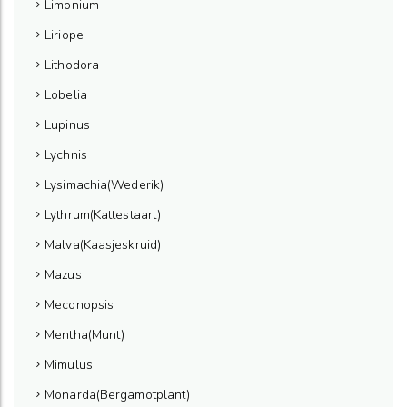
Limonium
Liriope
Lithodora
Lobelia
Lupinus
Lychnis
Lysimachia(Wederik)
Lythrum(Kattestaart)
Malva(Kaasjeskruid)
Mazus
Meconopsis
Mentha(Munt)
Mimulus
Monarda(Bergamotplant)