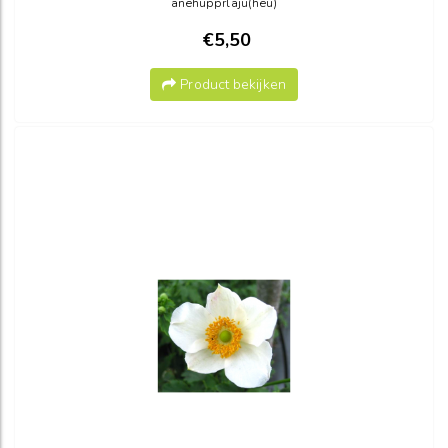
anehupprlaju(heu)
€5,50
Product bekijken