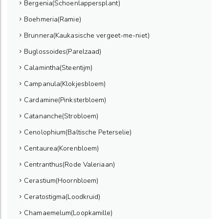
Bergenia(Schoenlappersplant)
Boehmeria(Ramie)
Brunnera(Kaukasische vergeet-me-niet)
Buglossoides(Parelzaad)
Calamintha(Steentijm)
Campanula(Klokjesbloem)
Cardamine(Pinksterbloem)
Catananche(Strobloem)
Cenolophium(Baltische Peterselie)
Centaurea(Korenbloem)
Centranthus(Rode Valeriaan)
Cerastium(Hoornbloem)
Ceratostigma(Loodkruid)
Chamaemelum(Loopkamille)