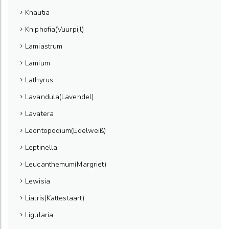
Knautia
Kniphofia(Vuurpijl)
Lamiastrum
Lamium
Lathyrus
Lavandula(Lavendel)
Lavatera
Leontopodium(Edelweiß)
Leptinella
Leucanthemum(Margriet)
Lewisia
Liatris(Kattestaart)
Ligularia