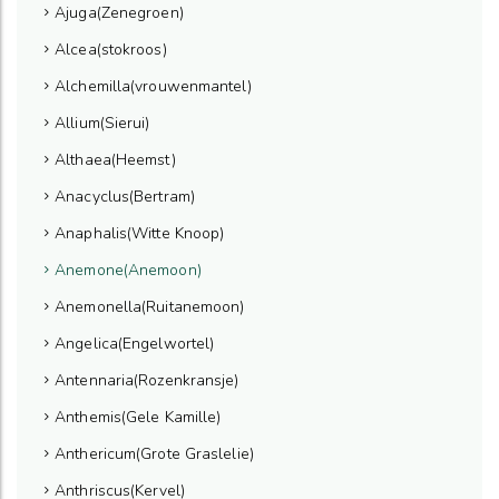
Ajuga(Zenegroen)
Alcea(stokroos)
Alchemilla(vrouwenmantel)
Allium(Sierui)
Althaea(Heemst)
Anacyclus(Bertram)
Anaphalis(Witte Knoop)
Anemone(Anemoon)
Anemonella(Ruitanemoon)
Angelica(Engelwortel)
Antennaria(Rozenkransje)
Anthemis(Gele Kamille)
Anthericum(Grote Graslelie)
Anthriscus(Kervel)