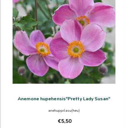
Anemone hupehensis"Pretty Lady Susan"
anehupprlasu(heu)
€5,50