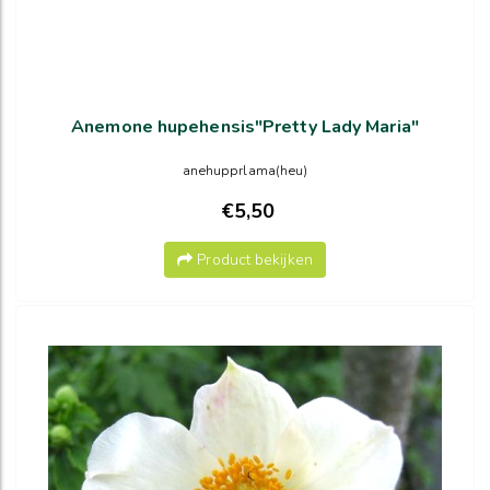
Anemone hupehensis"Pretty Lady Maria"
anehupprlama(heu)
€5,50
Product bekijken