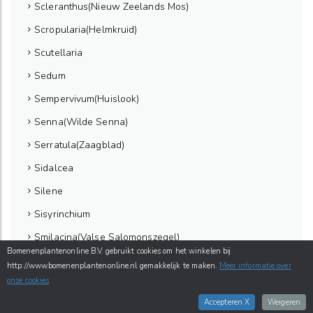
Scleranthus(Nieuw Zeelands Mos)
Scropularia(Helmkruid)
Scutellaria
Sedum
Sempervivum(Huislook)
Senna(Wilde Senna)
Serratula(Zaagblad)
Sidalcea
Silene
Sisyrinchium
Smilacina(Valse Salomonszegel)
Bomenenplantenonline B.V. gebruikt cookies om het winkelen bij
Solidago(Gulden roede)
http://www.bomenenplantenonline.nl gemakkelijk te maken.
Meer informatie over
onze cookies
Solidaster
Accepteren X
Weigeren
Spigelia