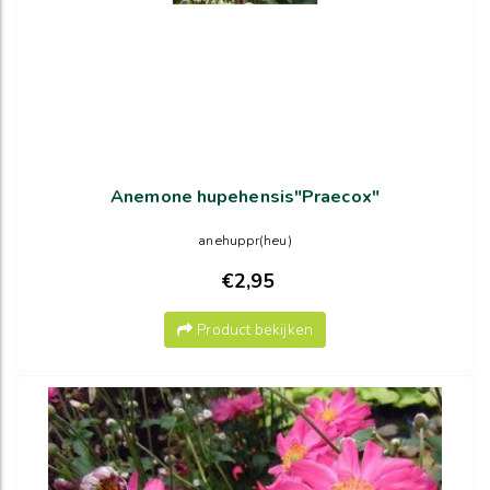
Anemone hupehensis"Praecox"
anehuppr(heu)
€2,95
Product bekijken