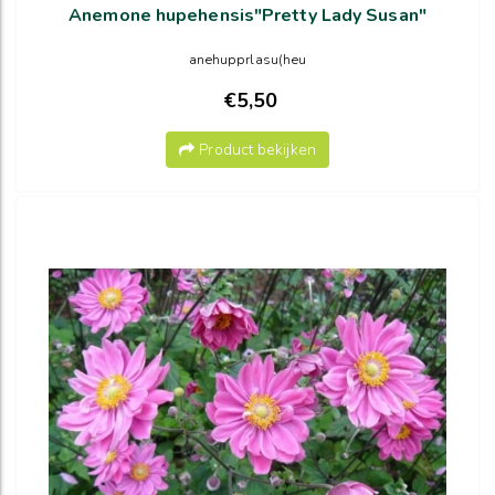
Anemone hupehensis"Pretty Lady Susan"
anehupprlasu(heu
€5,50
Product bekijken