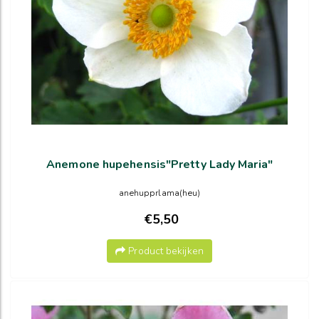
Anemone hupehensis"Pretty Lady Maria"
anehupprlama(heu)
€5,50
Product bekijken