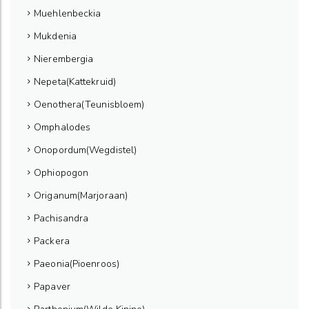
Muehlenbeckia
Mukdenia
Nierembergia
Nepeta(Kattekruid)
Oenothera(Teunisbloem)
Omphalodes
Onopordum(Wegdistel)
Ophiopogon
Origanum(Marjoraan)
Pachisandra
Packera
Paeonia(Pioenroos)
Papaver