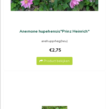
Anemone hupehensis"Prinz Heinrich"
anehupprheg(heu)
€2,75
Product bekijken