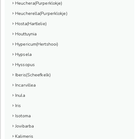
Heuchera(Purperklokje)
Heucherella(Purperklokje)
Hosta(Hartlelie)
Houttuynia
Hypericum(Hertshooi)
Hypsela
Hyssopus
Iberis(Scheefkelk)
Incarvillea
Inula
Iris
Isotoma
Jovibarba
Kalimeris