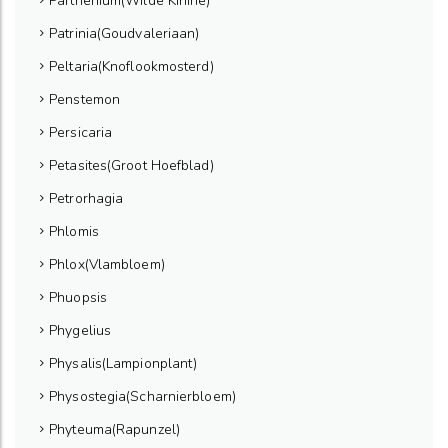
Parthenium(Wilde Kinine)
Patrinia(Goudvaleriaan)
Peltaria(Knoflookmosterd)
Penstemon
Persicaria
Petasites(Groot Hoefblad)
Petrorhagia
Phlomis
Phlox(Vlambloem)
Phuopsis
Phygelius
Physalis(Lampionplant)
Physostegia(Scharnierbloem)
Phyteuma(Rapunzel)