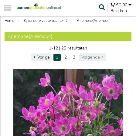
€
0,00
Bekijken
Home
›
Bijzondere vaste planten 2
›
Anemone(Anemoon)
Anemone(Anemoon)
1-12 | 25 resultaten
Vorige
1
2
3
Volgende