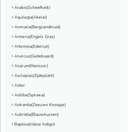
Arabis(Scheefkelk)
Aquilegia(Akelei)
Arenaria(Bergzandkruid)
Armeria(Engels Gras)
Artemisia(Edelruit)
Aruncus(Geitebaard)
Asarum(Mansoor)
Asclepias(Zijdeplant)
Aster
Astilbe(Spiraea)
Astrantia(Zeeuws Knoopje)
Aubrieta(Blauwkussen)
Baptisia(Valse Indigo)