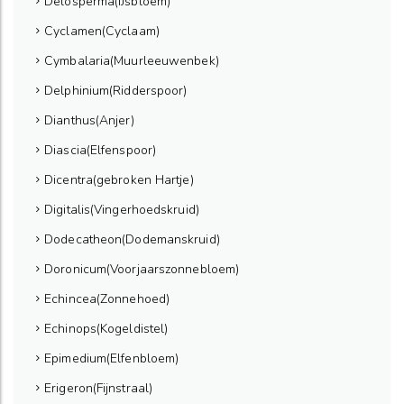
Delosperma(IJsbloem)
Cyclamen(Cyclaam)
Cymbalaria(Muurleeuwenbek)
Delphinium(Ridderspoor)
Dianthus(Anjer)
Diascia(Elfenspoor)
Dicentra(gebroken Hartje)
Digitalis(Vingerhoedskruid)
Dodecatheon(Dodemanskruid)
Doronicum(Voorjaarszonnebloem)
Echincea(Zonnehoed)
Echinops(Kogeldistel)
Epimedium(Elfenbloem)
Erigeron(Fijnstraal)