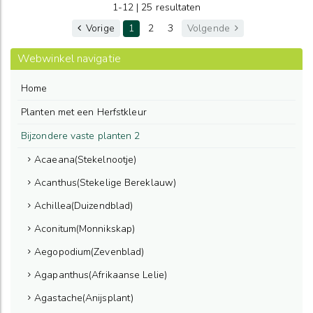
1-12 | 25 resultaten
Vorige
1
2
3
Volgende
Webwinkel navigatie
Home
Planten met een Herfstkleur
Bijzondere vaste planten 2
Acaeana(Stekelnootje)
Acanthus(Stekelige Bereklauw)
Achillea(Duizendblad)
Aconitum(Monnikskap)
Aegopodium(Zevenblad)
Agapanthus(Afrikaanse Lelie)
Agastache(Anijsplant)