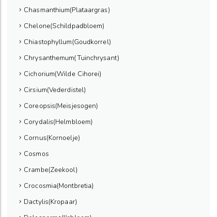
Chasmanthium(Plataargras)
Chelone(Schildpadbloem)
Chiastophyllum(Goudkorrel)
Chrysanthemum(Tuinchrysant)
Cichorium(Wilde Cihorei)
Cirsium(Vederdistel)
Coreopsis(Meisjesogen)
Corydalis(Helmbloem)
Cornus(Kornoelje)
Cosmos
Crambe(Zeekool)
Crocosmia(Montbretia)
Dactylis(Kropaar)