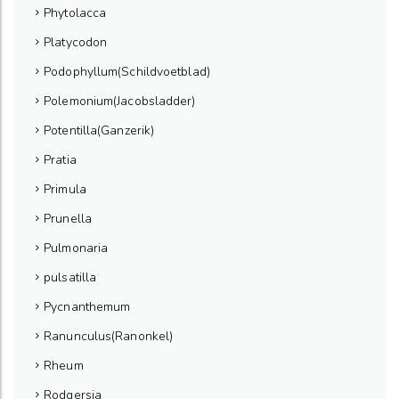
Phytolacca
Platycodon
Podophyllum(Schildvoetblad)
Polemonium(Jacobsladder)
Potentilla(Ganzerik)
Pratia
Primula
Prunella
Pulmonaria
pulsatilla
Pycnanthemum
Ranunculus(Ranonkel)
Rheum
Rodgersia