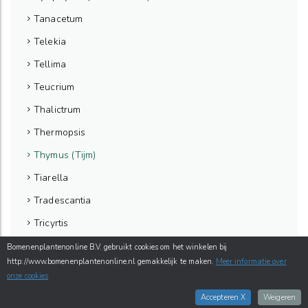
Tanacetum
Telekia
Tellima
Teucrium
Thalictrum
Thermopsis
Thymus (Tijm)
Tiarella
Tradescantia
Tricyrtis
Trifolium
Bomenenplantenonline B.V. gebruikt cookies om het winkelen bij
http://www.bomenenplantenonline.nl gemakkelijk te maken.
Meer informatie over
Trillium
onze cookies
Triosteum
Accepteren X
Weigeren