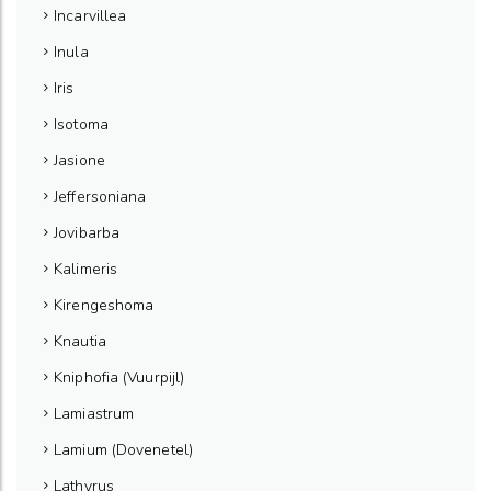
Incarvillea
Inula
Iris
Isotoma
Jasione
Jeffersoniana
Jovibarba
Kalimeris
Kirengeshoma
Knautia
Kniphofia (Vuurpijl)
Lamiastrum
Lamium (Dovenetel)
Lathyrus