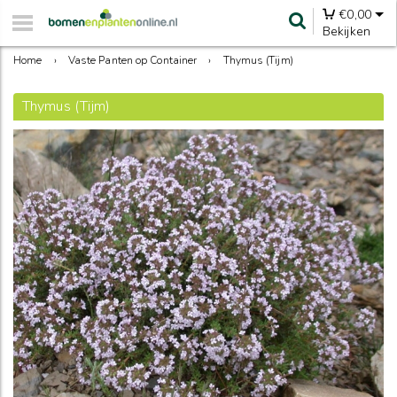
€
0,00
Bekijken
Home
›
Vaste Panten op Container
›
Thymus (Tijm)
Thymus (Tijm)