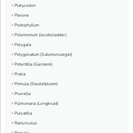
Platycodon
Pleione
Podophyllum
Polemonium (Jacobsladder)
Polygala
Polygonatum (Salomonszegel)
Potentilla (Ganzerik)
Pratia
Primula (Sleutelbloem)
Prunella
Pulmonaria (Longkruid)
Pulsatilla
Ranunculus
Raoulia