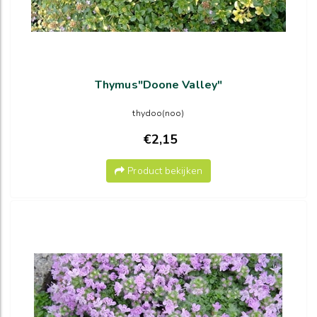
Thymus"Doone Valley"
thydoo(noo)
€2,15
Product bekijken