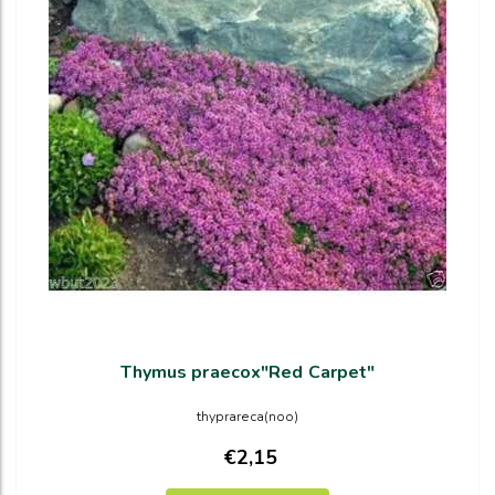
Thymus praecox"Red Carpet"
thyprareca(noo)
€2,15