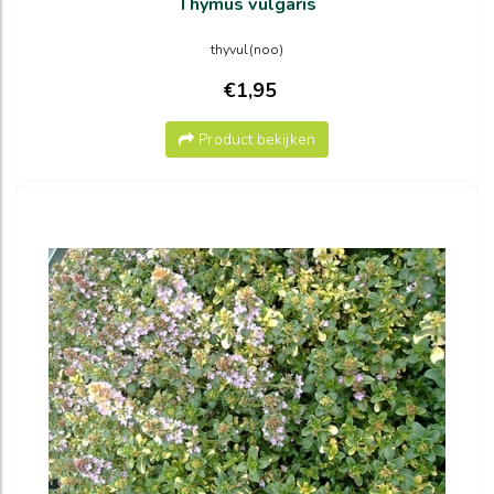
Thymus vulgaris
thyvul(noo)
€1,95
Product bekijken