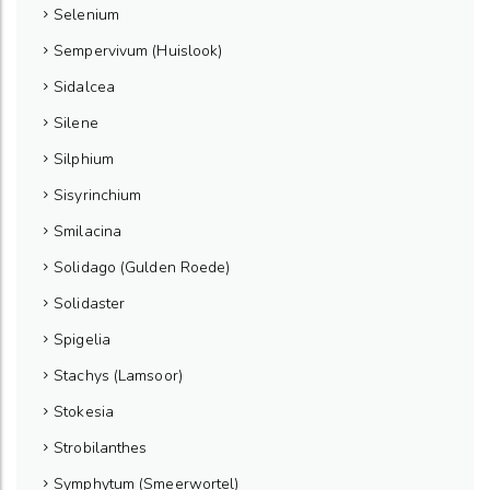
Selenium
Sempervivum (Huislook)
Sidalcea
Silene
Silphium
Sisyrinchium
Smilacina
Solidago (Gulden Roede)
Solidaster
Spigelia
Stachys (Lamsoor)
Stokesia
Strobilanthes
Symphytum (Smeerwortel)