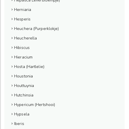
Hepatica Leverbloempje)
Herniaria
Hesperis
Heuchera (Purperklokje)
Heucherella
Hibiscus
Hieracium
Hosta (Hartlelie)
Houstonia
Houttuynia
Hutchinsia
Hypericum (Hertshooi)
Hypsela
Iberis