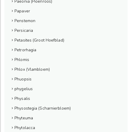
Paeonia (Pioenroos)
Papaver
Penstemon
Persicaria
Petasites (Groot Hoefblad)
Petrorhagia
Phlomis
Phlox (Vlambloem)
Phuopsis
phygelius
Physalis
Physostegia (Scharnierbloem)
Phyteuma
Phytolacca