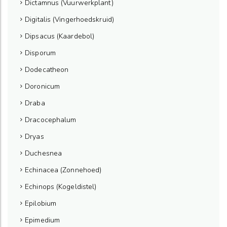
Dictamnus (Vuurwerkplant)
Digitalis (Vingerhoedskruid)
Dipsacus (Kaardebol)
Disporum
Dodecatheon
Doronicum
Draba
Dracocephalum
Dryas
Duchesnea
Echinacea (Zonnehoed)
Echinops (Kogeldistel)
Epilobium
Epimedium