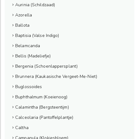
Aurinia (Schildzaad)
Azorella
Ballota
Baptisia (Valse Indigo)
Belamcanda
Bellis (Madeliefje)
Bergenia (Schoenlappersplant)
Brunnera (Kaukasische Vergeet-Me-Niet)
Buglossoides
Buphthalmum (Koeienoog)
Calamintha (Bergsteentijm)
Calceolaria (Pantoffelplantje)
Caltha
Campanula (Klokjesbloem)