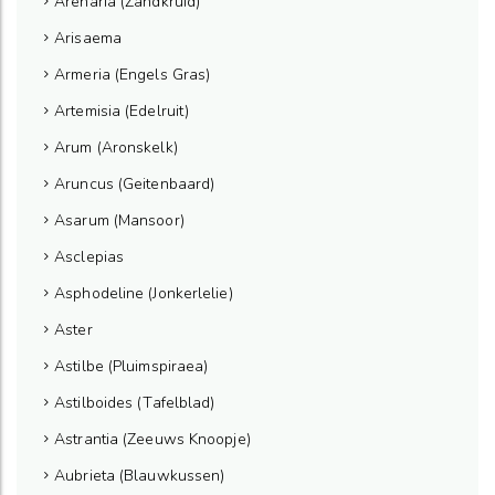
Arenaria (Zandkruid)
Arisaema
Armeria (Engels Gras)
Artemisia (Edelruit)
Arum (Aronskelk)
Aruncus (Geitenbaard)
Asarum (Mansoor)
Asclepias
Asphodeline (Jonkerlelie)
Aster
Astilbe (Pluimspiraea)
Astilboides (Tafelblad)
Astrantia (Zeeuws Knoopje)
Aubrieta (Blauwkussen)