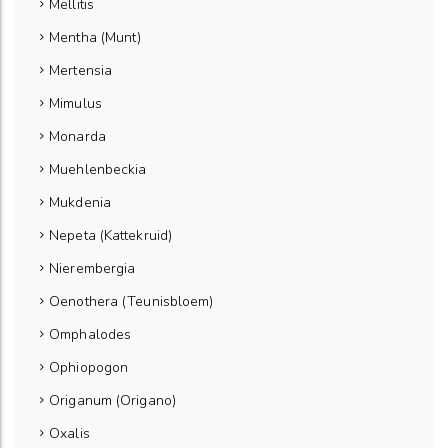
Mellitis
Mentha (Munt)
Mertensia
Mimulus
Monarda
Muehlenbeckia
Mukdenia
Nepeta (Kattekruid)
Nierembergia
Oenothera (Teunisbloem)
Omphalodes
Ophiopogon
Origanum (Origano)
Oxalis