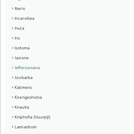
Iberis
Incarvillea
Inula
Iris
Isotoma
Jasione
Jeffersoniana
Jovibarba
Kalimeris
Kirengeshoma
Knautia
Kniphofia (Vuurpijl)
Lamiastrum