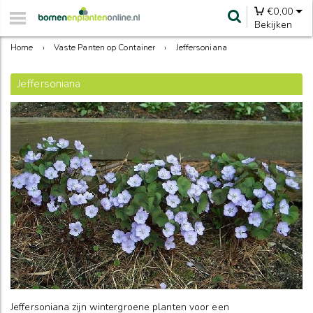
€
0,00
Bekijken
Home
›
Vaste Panten op Container
›
Jeffersoniana
Jeffersoniana
Jeffersoniana zijn wintergroene planten voor een