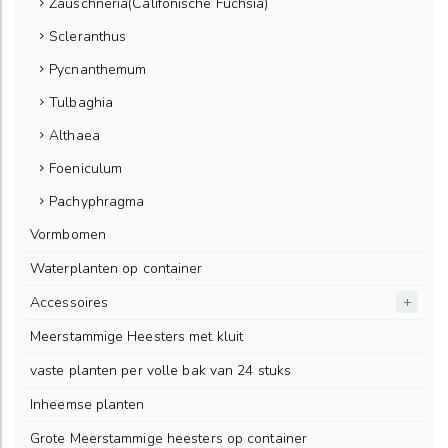
Zauschneria(Califonische Fuchsia)
Scleranthus
Pycnanthemum
Tulbaghia
Althaea
Foeniculum
Pachyphragma
Vormbomen
Waterplanten op container
Accessoires
Meerstammige Heesters met kluit
vaste planten per volle bak van 24 stuks
Inheemse planten
Grote Meerstammige heesters op container