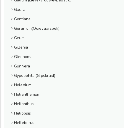
Galium (Lieve-Vrouwe-Bedstro)
Gaura
Gentiana
Geranium(Ooievaarsbek)
Geum
Gillenia
Glechoma
Gunnera
Gypsophila (Gipskruid)
Helenium
Helianthemum
Helianthus
Heliopsis
Helleborus