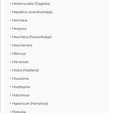
Hemerocallis (Daglelie)
Hepatica Leverbloempje)
Herniaria
Hesperis
Heuchera (Purperklokje)
Heucherella
Hibiscus
Hieracium
Hosta (Hartlelie)
Houstonia
Houttuynia
Hutchinsia
Hypericum (Hertshooi)
Hypsela