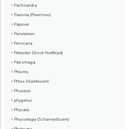
Pachisandra
Paeonia (Pioenroos)
Papaver
Penstemon
Persicaria
Petasites (Groot Hoefblad)
Petrorhagia
Phlomis
Phlox (Vlambloem)
Phuopsis
phygelius
Physalis
Physostegia (Scharnierbloem)
Phyteuma