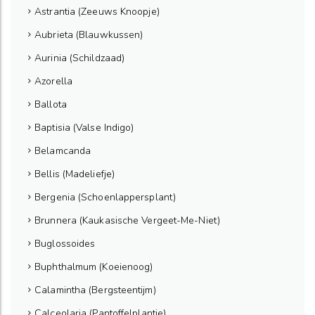
Astrantia (Zeeuws Knoopje)
Aubrieta (Blauwkussen)
Aurinia (Schildzaad)
Azorella
Ballota
Baptisia (Valse Indigo)
Belamcanda
Bellis (Madeliefje)
Bergenia (Schoenlappersplant)
Brunnera (Kaukasische Vergeet-Me-Niet)
Buglossoides
Buphthalmum (Koeienoog)
Calamintha (Bergsteentijm)
Calceolaria (Pantoffelplantje)