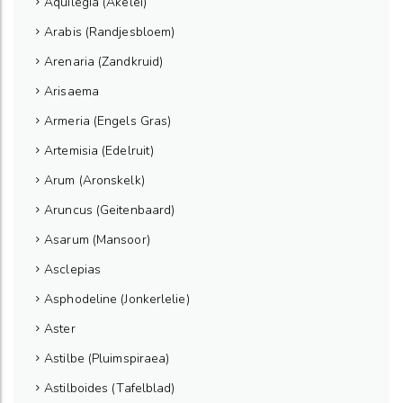
Aquilegia (Akelei)
Arabis (Randjesbloem)
Arenaria (Zandkruid)
Arisaema
Armeria (Engels Gras)
Artemisia (Edelruit)
Arum (Aronskelk)
Aruncus (Geitenbaard)
Asarum (Mansoor)
Asclepias
Asphodeline (Jonkerlelie)
Aster
Astilbe (Pluimspiraea)
Astilboides (Tafelblad)