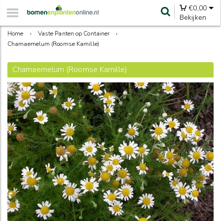
€
0,00
Bekijken
Home
›
Vaste Panten op Container
›
Chamaemelum (Roomse Kamille)
Chamaemelum (Roomse Kamille)