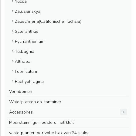
Yucca
Zalusianskya
Zauschneria(Califonische Fuchsia)
Scleranthus
Pycnanthemum
Tulbaghia
Althaea
Foeniculum
Pachyphragma
Vormbomen
Waterplanten op container
Accessoires
Meerstammige Heesters met kluit
vaste planten per volle bak van 24 stuks