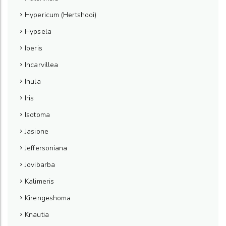
Hypericum (Hertshooi)
Hypsela
Iberis
Incarvillea
Inula
Iris
Isotoma
Jasione
Jeffersoniana
Jovibarba
Kalimeris
Kirengeshoma
Knautia