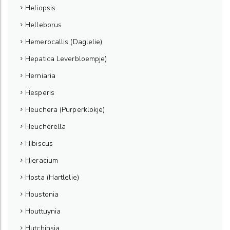
Heliopsis
Helleborus
Hemerocallis (Daglelie)
Hepatica Leverbloempje)
Herniaria
Hesperis
Heuchera (Purperklokje)
Heucherella
Hibiscus
Hieracium
Hosta (Hartlelie)
Houstonia
Houttuynia
Hutchinsia