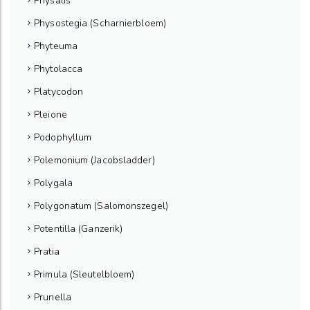
Physalis
Physostegia (Scharnierbloem)
Phyteuma
Phytolacca
Platycodon
Pleione
Podophyllum
Polemonium (Jacobsladder)
Polygala
Polygonatum (Salomonszegel)
Potentilla (Ganzerik)
Pratia
Primula (Sleutelbloem)
Prunella