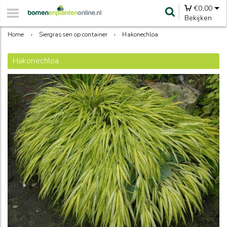
€
0,00
Bekijken
Home
›
Siergrassen op container
›
Hakonechloa
Hakonechloa