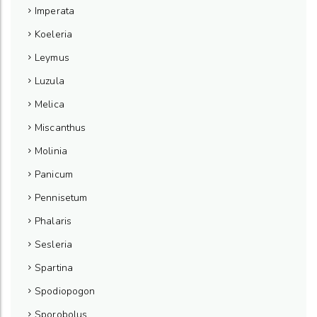
Imperata
Koeleria
Leymus
Luzula
Melica
Miscanthus
Molinia
Panicum
Pennisetum
Phalaris
Sesleria
Spartina
Spodiopogon
Sporobolus