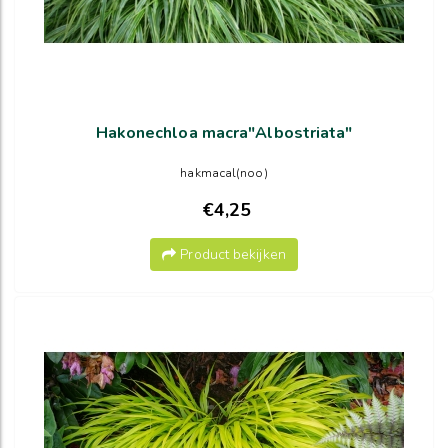
Hakonechloa macra"Albostriata"
hakmacal(noo)
€4,25
Product bekijken