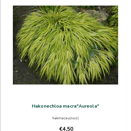
Hakonechloa macra"Aureola"
hakmacau(noo)
€4,50