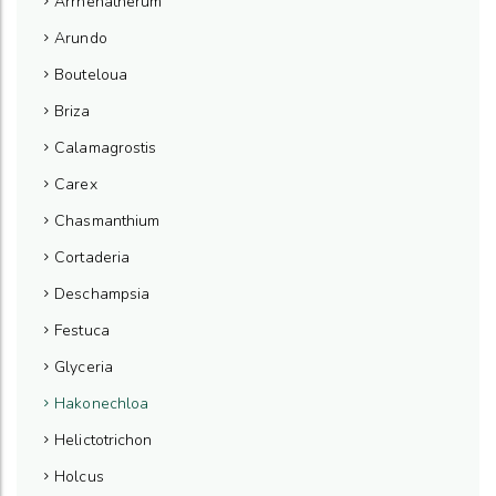
Arrhenatherum
Arundo
Bouteloua
Briza
Calamagrostis
Carex
Chasmanthium
Cortaderia
Deschampsia
Festuca
Glyceria
Hakonechloa
Helictotrichon
Holcus