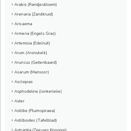
Arabis (Randjesbloem)
Arenaria (Zandkruid)
Arisaema
Armeria (Engels Gras)
Artemisia (Edelruit)
Arum (Aronskelk)
Aruncus (Geitenbaard)
Asarum (Mansoor)
Asclepias
Asphodeline (Jonkerlelie)
Aster
Astilbe (Pluimspiraea)
Astilboides (Tafelblad)
Astrantia (Zeeuws Knoopje)