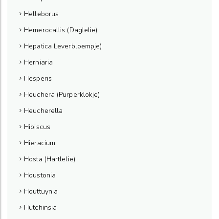
Helleborus
Hemerocallis (Daglelie)
Hepatica Leverbloempje)
Herniaria
Hesperis
Heuchera (Purperklokje)
Heucherella
Hibiscus
Hieracium
Hosta (Hartlelie)
Houstonia
Houttuynia
Hutchinsia