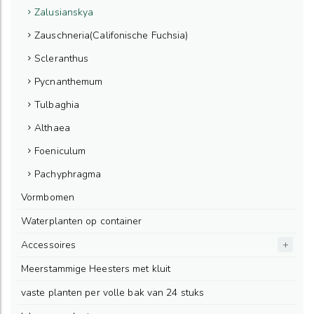
Zalusianskya
Zauschneria(Califonische Fuchsia)
Scleranthus
Pycnanthemum
Tulbaghia
Althaea
Foeniculum
Pachyphragma
Vormbomen
Waterplanten op container
Accessoires
Meerstammige Heesters met kluit
vaste planten per volle bak van 24 stuks