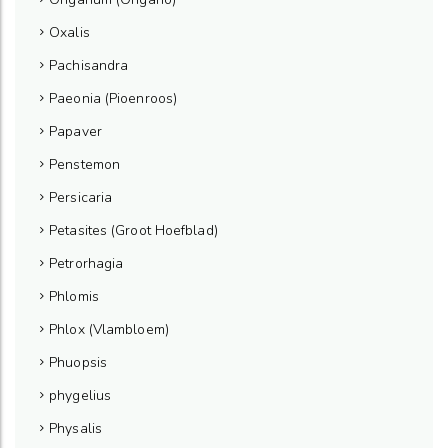
Oxalis
Pachisandra
Paeonia (Pioenroos)
Papaver
Penstemon
Persicaria
Petasites (Groot Hoefblad)
Petrorhagia
Phlomis
Phlox (Vlambloem)
Phuopsis
phygelius
Physalis