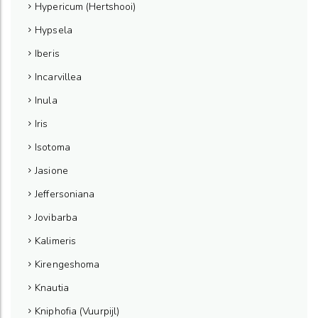
Hypericum (Hertshooi)
Hypsela
Iberis
Incarvillea
Inula
Iris
Isotoma
Jasione
Jeffersoniana
Jovibarba
Kalimeris
Kirengeshoma
Knautia
Kniphofia (Vuurpijl)