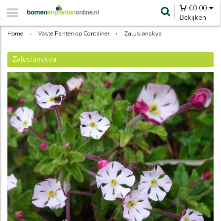
€
0,00
Bekijken
Home
›
Vaste Panten op Container
›
Zalusianskya
Zalusianskya