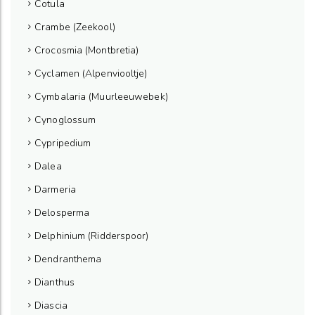
Cotula
Crambe (Zeekool)
Crocosmia (Montbretia)
Cyclamen (Alpenviooltje)
Cymbalaria (Muurleeuwebek)
Cynoglossum
Cypripedium
Dalea
Darmeria
Delosperma
Delphinium (Ridderspoor)
Dendranthema
Dianthus
Diascia