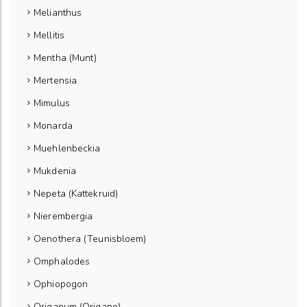
Melianthus
Mellitis
Mentha (Munt)
Mertensia
Mimulus
Monarda
Muehlenbeckia
Mukdenia
Nepeta (Kattekruid)
Nierembergia
Oenothera (Teunisbloem)
Omphalodes
Ophiopogon
Origanum (Origano)