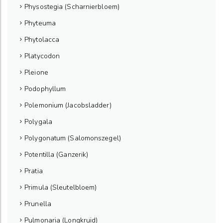
Physostegia (Scharnierbloem)
Phyteuma
Phytolacca
Platycodon
Pleione
Podophyllum
Polemonium (Jacobsladder)
Polygala
Polygonatum (Salomonszegel)
Potentilla (Ganzerik)
Pratia
Primula (Sleutelbloem)
Prunella
Pulmonaria (Longkruid)