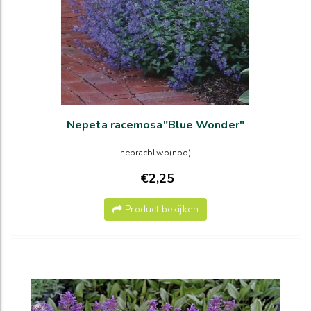
Nepeta racemosa"Blue Wonder"
nepracblwo(noo)
€2,25
Product bekijken