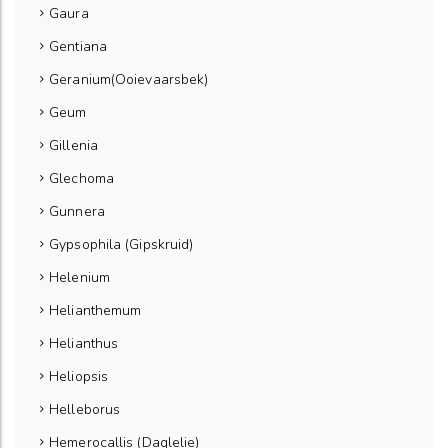
Gaura
Gentiana
Geranium(Ooievaarsbek)
Geum
Gillenia
Glechoma
Gunnera
Gypsophila (Gipskruid)
Helenium
Helianthemum
Helianthus
Heliopsis
Helleborus
Hemerocallis (Daglelie)