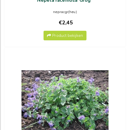
Nepeta racemosa"Grog"
nepracgr(heu)
€2,45
Product bekijken