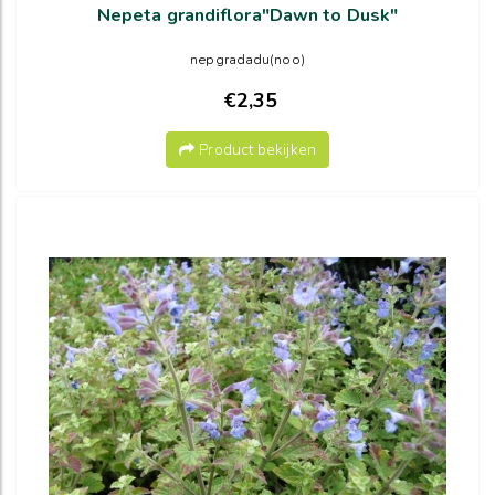
Nepeta grandiflora"Dawn to Dusk"
nepgradadu(noo)
€2,35
Product bekijken