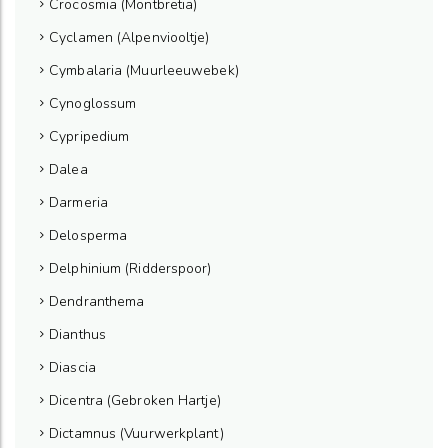
Crocosmia (Montbretia)
Cyclamen (Alpenviooltje)
Cymbalaria (Muurleeuwebek)
Cynoglossum
Cypripedium
Dalea
Darmeria
Delosperma
Delphinium (Ridderspoor)
Dendranthema
Dianthus
Diascia
Dicentra (Gebroken Hartje)
Dictamnus (Vuurwerkplant)