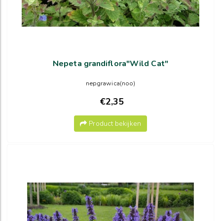
Nepeta grandiflora"Wild Cat"
nepgrawica(noo)
€2,35
Product bekijken