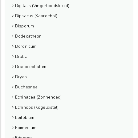
Digitalis (Vingerhoedskruid)
Dipsacus (Kaardebol)
Disporum
Dodecatheon
Doronicum
Draba
Dracocephalum
Dryas
Duchesnea
Echinacea (Zonnehoed)
Echinops (Kogeldistel)
Epilobium
Epimedium
Erigeron