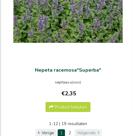
Nepeta racemosa"Superba"
nepfaasu(noo)
€2,35
Product bekijken
1-12 | 19 resultaten
Vorige
1
2
Volgende