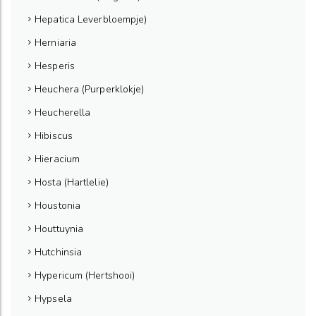
Hepatica Leverbloempje)
Herniaria
Hesperis
Heuchera (Purperklokje)
Heucherella
Hibiscus
Hieracium
Hosta (Hartlelie)
Houstonia
Houttuynia
Hutchinsia
Hypericum (Hertshooi)
Hypsela