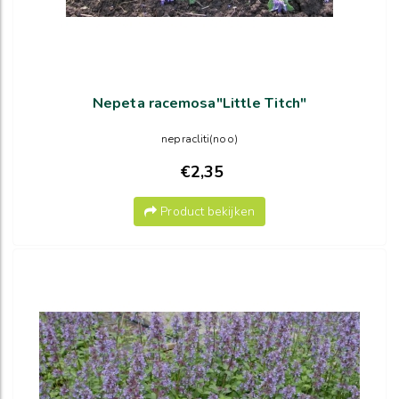
Nepeta racemosa"Little Titch"
nepracliti(noo)
€2,35
Product bekijken