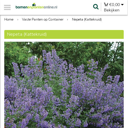
€
0,00
Bekijken
Home
›
Vaste Panten op Container
›
Nepeta (Kattekruid)
Nepeta (Kattekruid)