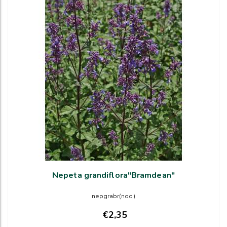
Nepeta grandiflora"Bramdean"
nepgrabr(noo)
€2,35