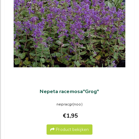
Nepeta racemosa"Grog"
nepracgr(noo)
€1,95
Product bekijken