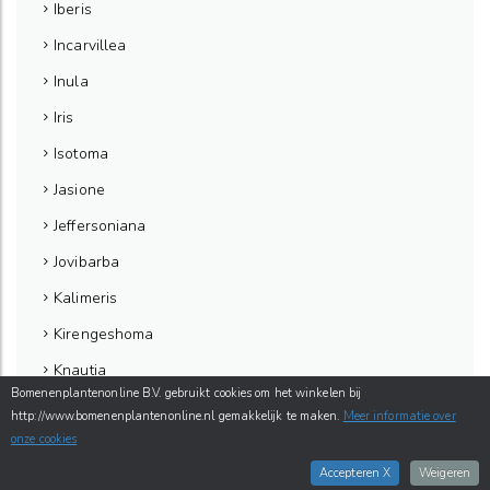
Iberis
Incarvillea
Inula
Iris
Isotoma
Jasione
Jeffersoniana
Jovibarba
Kalimeris
Kirengeshoma
Knautia
Bomenenplantenonline B.V. gebruikt cookies om het winkelen bij
Kniphofia (Vuurpijl)
http://www.bomenenplantenonline.nl gemakkelijk te maken.
Meer informatie over
onze cookies
Lamiastrum
Accepteren X
Weigeren
Lamium (Dovenetel)