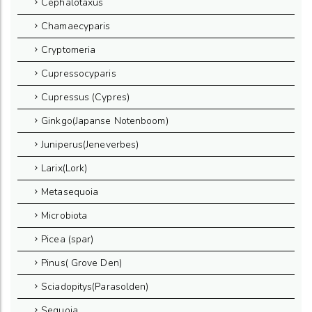
Cephalotaxus
Chamaecyparis
Cryptomeria
Cupressocyparis
Cupressus (Cypres)
Ginkgo(Japanse Notenboom)
Juniperus(Jeneverbes)
Larix(Lork)
Metasequoia
Microbiota
Picea (spar)
Pinus( Grove Den)
Sciadopitys(Parasolden)
Sequoia