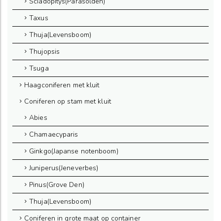
Sciadopitys(Parasolden)
Taxus
Thuja(Levensboom)
Thujopsis
Tsuga
Haagconiferen met kluit
Coniferen op stam met kluit
Abies
Chamaecyparis
Ginkgo(Japanse notenboom)
Juniperus(Jeneverbes)
Pinus(Grove Den)
Thuja(Levensboom)
Coniferen in grote maat op container