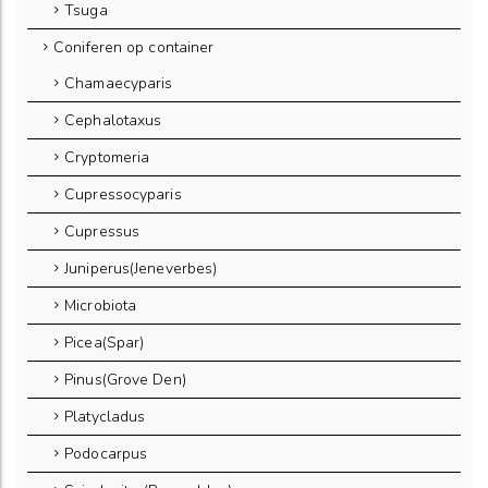
Tsuga
Coniferen op container
Chamaecyparis
Cephalotaxus
Cryptomeria
Cupressocyparis
Cupressus
Juniperus(Jeneverbes)
Microbiota
Picea(Spar)
Pinus(Grove Den)
Platycladus
Podocarpus