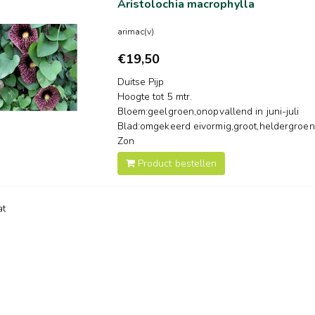
Aristolochia macrophylla
arimac(v)
€19,50
Duitse Pijp
Hoogte tot 5 mtr.
Bloem:geelgroen,onopvallend in juni-juli
Blad:omgekeerd eivormig,groot,heldergroen
Zon
Product bestellen
at