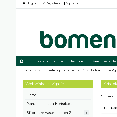
Inloggen
Registreren
Mijn account
Bestelprocedure
Bezorgen
Veel gestelde
Home
›
Klimplanten op container
›
Aristolochia (Duitse Pijp
Webwinkel navigatie
Aristol
Home
Sorteren
Planten met een Herfstkleur
1 resulta
Bijzondere vaste planten 2