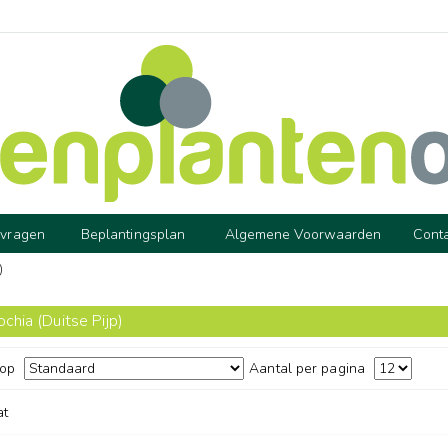
 vragen
Beplantingsplan
Algemene Voorwaarden
Cont
)
ochia (Duitse Pijp)
 op
Aantal per pagina
at