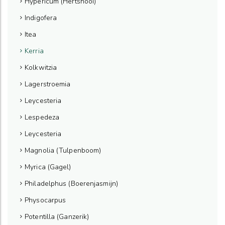
Hypericum (Hertshooi)
Indigofera
Itea
Kerria
Kolkwitzia
Lagerstroemia
Leycesteria
Lespedeza
Leycesteria
Magnolia (Tulpenboom)
Myrica (Gagel)
Philadelphus (Boerenjasmijn)
Physocarpus
Potentilla (Ganzerik)