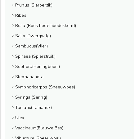
Prunus (Sierperzik)
Ribes
Rosa (Roos bodembedekkend)
Salix (Dwergwilg)
Sambucus(Vlier)
Spiraea (Spierstruik)
Sophora(Honingboom)
Stephanandra
Symphoricarpos (Sneeuwbes)
Syringa (Sering)
Tamarix(Tamarisk)
Ulex
Vaccineum(Blauwe Bes)
Viburnum (Sneeuwbal)