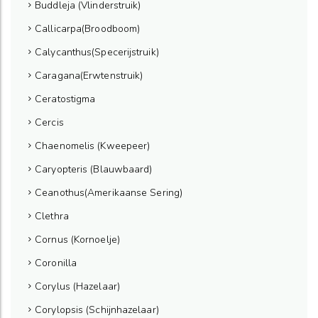
Buddleja (Vlinderstruik)
Callicarpa(Broodboom)
Calycanthus(Specerijstruik)
Caragana(Erwtenstruik)
Ceratostigma
Cercis
Chaenomelis (Kweepeer)
Caryopteris (Blauwbaard)
Ceanothus(Amerikaanse Sering)
Clethra
Cornus (Kornoelje)
Coronilla
Corylus (Hazelaar)
Corylopsis (Schijnhazelaar)