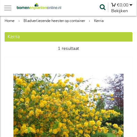
€
0,00
Bekijken
Home
›
Bladverliezende heester op container
›
Kerria
Kerria
1 resultaat