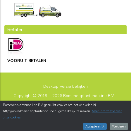
Betalen
VOORUIT BETALEN
Desktop versie bekijken
Copyright © 2019 - 2026
Bomenenplantenonline B.V.
-
sitemap
Bomenenplantenonline B.V. gebruikt cookies om het winkelen bij
Postbus 26
-
2180AA
-
Hillegom
-
http://www.bomenenplantenonline.nl gemakkelijk te maken.
Meer informatie over
info@bomenenplantenonline.nl
onze cookies
webwinkel
: elexioshop.nl
Accepteren X
Weigeren