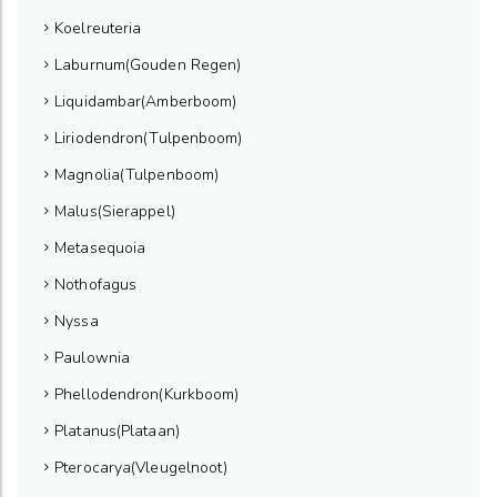
Koelreuteria
Laburnum(Gouden Regen)
Liquidambar(Amberboom)
Liriodendron(Tulpenboom)
Magnolia(Tulpenboom)
Malus(Sierappel)
Metasequoia
Nothofagus
Nyssa
Paulownia
Phellodendron(Kurkboom)
Platanus(Plataan)
Pterocarya(Vleugelnoot)