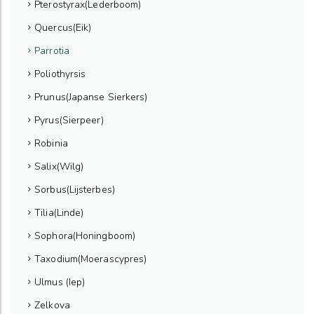
Pterostyrax(Lederboom)
Quercus(Eik)
Parrotia
Poliothyrsis
Prunus(Japanse Sierkers)
Pyrus(Sierpeer)
Robinia
Salix(Wilg)
Sorbus(Lijsterbes)
Tilia(Linde)
Sophora(Honingboom)
Taxodium(Moerascypres)
Ulmus (Iep)
Zelkova