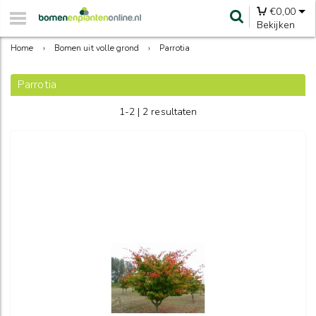
€
0,00
Bekijken
Home
›
Bomen uit volle grond
›
Parrotia
Parrotia
1-2 | 2 resultaten