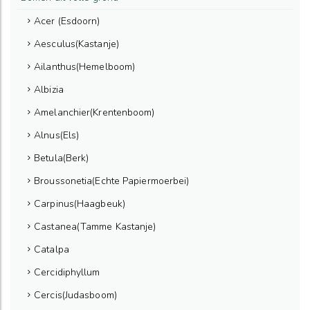
Acer (Esdoorn)
Aesculus(Kastanje)
Ailanthus(Hemelboom)
Albizia
Amelanchier(Krentenboom)
Alnus(Els)
Betula(Berk)
Broussonetia(Echte Papiermoerbei)
Carpinus(Haagbeuk)
Castanea(Tamme Kastanje)
Catalpa
Cercidiphyllum
Cercis(Judasboom)