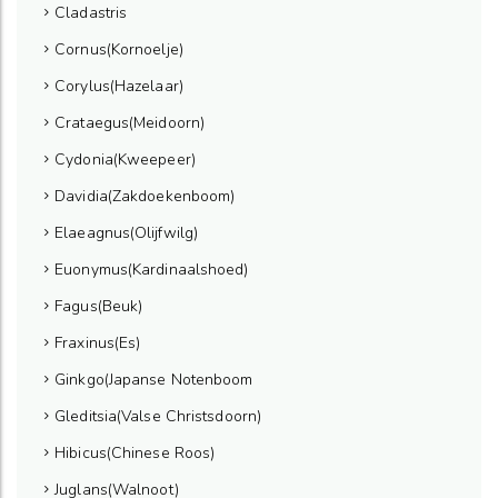
Cladastris
Cornus(Kornoelje)
Corylus(Hazelaar)
Crataegus(Meidoorn)
Cydonia(Kweepeer)
Davidia(Zakdoekenboom)
Elaeagnus(Olijfwilg)
Euonymus(Kardinaalshoed)
Fagus(Beuk)
Fraxinus(Es)
Ginkgo(Japanse Notenboom
Gleditsia(Valse Christsdoorn)
Hibicus(Chinese Roos)
Juglans(Walnoot)