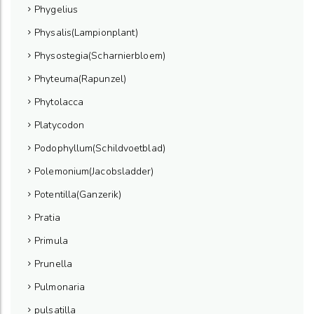
Phygelius
Physalis(Lampionplant)
Physostegia(Scharnierbloem)
Phyteuma(Rapunzel)
Phytolacca
Platycodon
Podophyllum(Schildvoetblad)
Polemonium(Jacobsladder)
Potentilla(Ganzerik)
Pratia
Primula
Prunella
Pulmonaria
pulsatilla