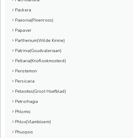
Packera
Paeonia(Pioenroos)
Papaver
Parthenium(Wilde Kinine)
Patrinia(Goudvaleriaan)
Peltaria(Knoflookmosterd)
Penstemon
Persicaria
Petasites(Groot Hoefblad)
Petrorhagia
Phlomis
Phlox(Vlambloem)
Phuopsis