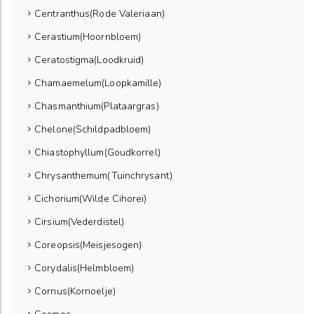
Centranthus(Rode Valeriaan)
Cerastium(Hoornbloem)
Ceratostigma(Loodkruid)
Chamaemelum(Loopkamille)
Chasmanthium(Plataargras)
Chelone(Schildpadbloem)
Chiastophyllum(Goudkorrel)
Chrysanthemum(Tuinchrysant)
Cichorium(Wilde Cihorei)
Cirsium(Vederdistel)
Coreopsis(Meisjesogen)
Corydalis(Helmbloem)
Cornus(Kornoelje)