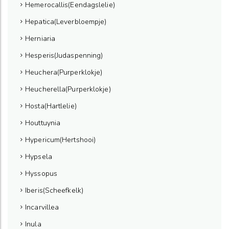
Hemerocallis(Eendagslelie)
Hepatica(Leverbloempje)
Herniaria
Hesperis(Judaspenning)
Heuchera(Purperklokje)
Heucherella(Purperklokje)
Hosta(Hartlelie)
Houttuynia
Hypericum(Hertshooi)
Hypsela
Hyssopus
Iberis(Scheefkelk)
Incarvillea
Inula