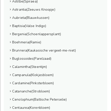
Astilbe(Spiraea)
Astrantia(Zeeuws Knoopje)
Aubrieta(Blauwkussen)
Baptisia(Valse Indigo)
Bergenia(Schoenlappersplant)
Boehmeria(Ramie)
Brunnera(Kaukasische vergeet-me-niet)
Buglossoides(Parelzaad)
Calamintha(Steentijm)
Campanula(Klokjesbloem)
Cardamine(Pinksterbloem)
Catananche(Strobloem)
Cenolophium(Baltische Peterselie)
Centaurea(Korenbloem)