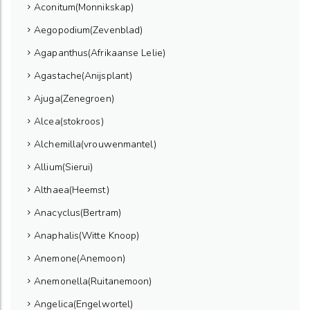
Aconitum(Monnikskap)
Aegopodium(Zevenblad)
Agapanthus(Afrikaanse Lelie)
Agastache(Anijsplant)
Ajuga(Zenegroen)
Alcea(stokroos)
Alchemilla(vrouwenmantel)
Allium(Sierui)
Althaea(Heemst)
Anacyclus(Bertram)
Anaphalis(Witte Knoop)
Anemone(Anemoon)
Anemonella(Ruitanemoon)
Angelica(Engelwortel)