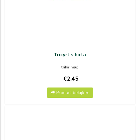
Tricyrtis hirta
trihir(heu)
€2,45
Product bekijken