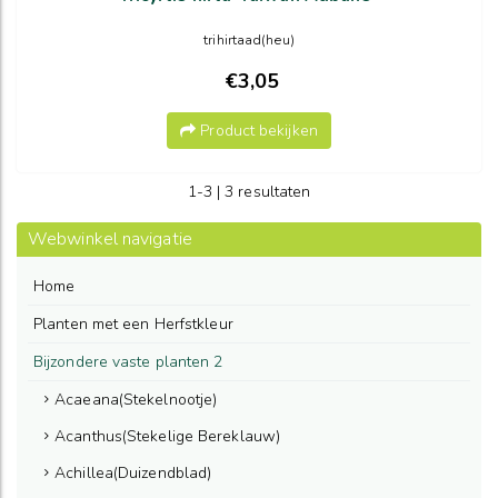
trihirtaad(heu)
€3,05
Product bekijken
1-3 | 3 resultaten
Webwinkel navigatie
Home
Planten met een Herfstkleur
Bijzondere vaste planten 2
Acaeana(Stekelnootje)
Acanthus(Stekelige Bereklauw)
Achillea(Duizendblad)