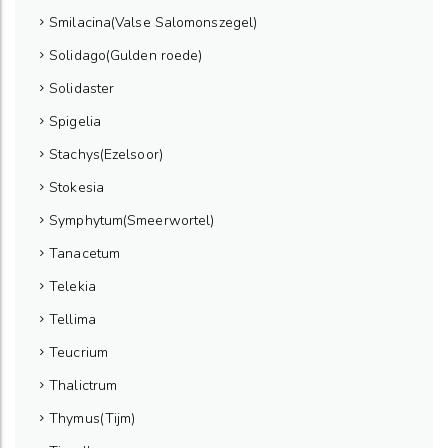
Smilacina(Valse Salomonszegel)
Solidago(Gulden roede)
Solidaster
Spigelia
Stachys(Ezelsoor)
Stokesia
Symphytum(Smeerwortel)
Tanacetum
Telekia
Tellima
Teucrium
Thalictrum
Thymus(Tijm)