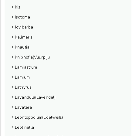
Iris
Isotoma
Jovibarba
Kalimeris
Knautia
Kniphofia(Vuurpijl)
Lamiastrum
Lamium
Lathyrus
Lavandula(Lavendel)
Lavatera
Leontopodium(Edelweiß)
Leptinella