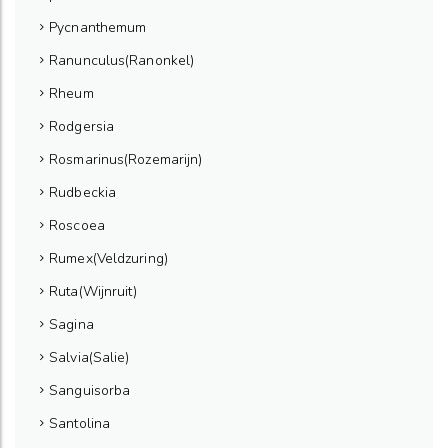
Pycnanthemum
Ranunculus(Ranonkel)
Rheum
Rodgersia
Rosmarinus(Rozemarijn)
Rudbeckia
Roscoea
Rumex(Veldzuring)
Ruta(Wijnruit)
Sagina
Salvia(Salie)
Sanguisorba
Santolina