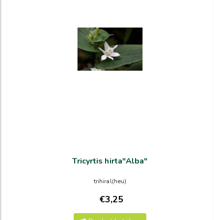
Tricyrtis hirta"Alba"
trihiral(heu)
€3,25