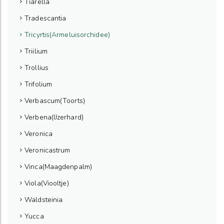
Tiarella
Tradescantia
Tricyrtis(Armeluisorchidee)
Triilium
Trollius
Trifolium
Verbascum(Toorts)
Verbena(IJzerhard)
Veronica
Veronicastrum
Vinca(Maagdenpalm)
Viola(Viooltje)
Waldsteinia
Yucca