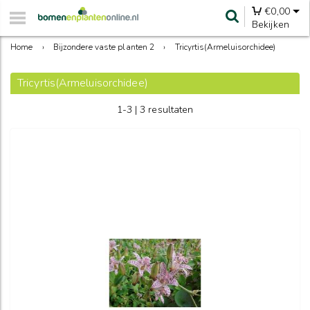
€
0,00
Bekijken
Home
›
Bijzondere vaste planten 2
›
Tricyrtis(Armeluisorchidee)
Tricyrtis(Armeluisorchidee)
1-3 | 3 resultaten