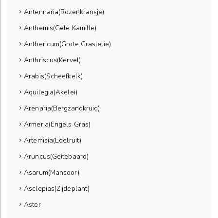
Antennaria(Rozenkransje)
Anthemis(Gele Kamille)
Anthericum(Grote Graslelie)
Anthriscus(Kervel)
Arabis(Scheefkelk)
Aquilegia(Akelei)
Arenaria(Bergzandkruid)
Armeria(Engels Gras)
Artemisia(Edelruit)
Aruncus(Geitebaard)
Asarum(Mansoor)
Asclepias(Zijdeplant)
Aster