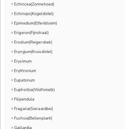
Echincea(Zonnehoed)
Echinops(Kogeldistel)
Epimedium(Elfenbloem)
Erigeron(Fijnstraal)
Erodium(Reigersbek)
Eryngium(Kruisdistel)
Erysimum
Erythronium
Eupatorium
Euphorbia(Wolfsmelk)
Filipendula
Fragaria(Sieraardbei)
Fuchsia(Bellenplant)
Gaiilardia