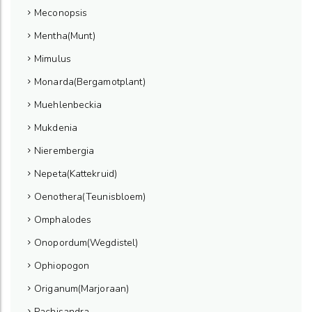
Meconopsis
Mentha(Munt)
Mimulus
Monarda(Bergamotplant)
Muehlenbeckia
Mukdenia
Nierembergia
Nepeta(Kattekruid)
Oenothera(Teunisbloem)
Omphalodes
Onopordum(Wegdistel)
Ophiopogon
Origanum(Marjoraan)
Pachisandra