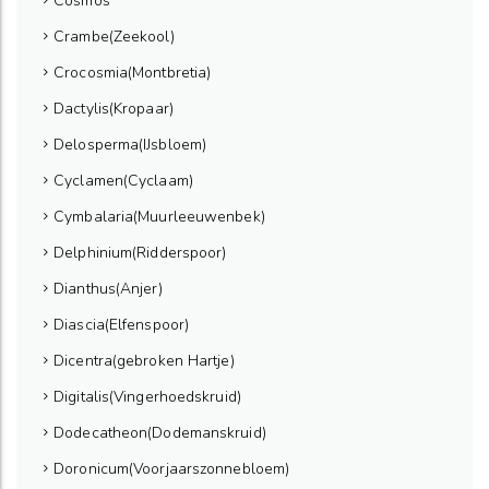
Cosmos
Crambe(Zeekool)
Crocosmia(Montbretia)
Dactylis(Kropaar)
Delosperma(IJsbloem)
Cyclamen(Cyclaam)
Cymbalaria(Muurleeuwenbek)
Delphinium(Ridderspoor)
Dianthus(Anjer)
Diascia(Elfenspoor)
Dicentra(gebroken Hartje)
Digitalis(Vingerhoedskruid)
Dodecatheon(Dodemanskruid)
Doronicum(Voorjaarszonnebloem)