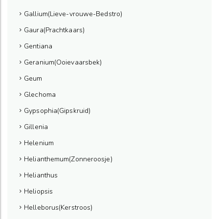
Gallium(Lieve-vrouwe-Bedstro)
Gaura(Prachtkaars)
Gentiana
Geranium(Ooievaarsbek)
Geum
Glechoma
Gypsophia(Gipskruid)
Gillenia
Helenium
Helianthemum(Zonneroosje)
Helianthus
Heliopsis
Helleborus(Kerstroos)