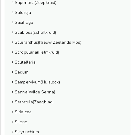
Saponaria(Zeepkruid)
Satureja
Saxifraga
Scabiosa(schuftkruid)
Scleranthus(Nieuw Zeelands Mos)
Scropularia(Helmkruid)
Scutellaria
Sedum
Sempervivum(Huislook)
Senna(Wilde Senna)
Serratula(Zaagblad)
Sidalcea
Silene
Sisyrinchium