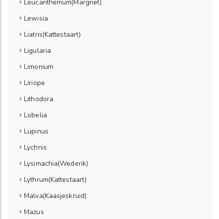
Leucanthemum(Margriet)
Lewisia
Liatris(Kattestaart)
Ligularia
Limonium
Liriope
Lithodora
Lobelia
Lupinus
Lychnis
Lysimachia(Wederik)
Lythrum(Kattestaart)
Malva(Kaasjeskruid)
Mazus