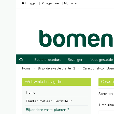
Inloggen
Registreren
Mijn account
Bestelprocedure
Bezorgen
Veel gestelde
Home
›
Bijzondere vaste planten 2
›
Cerastium(Hoornbloe
Webwinkel navigatie
Cerast
Home
Sorteren
Planten met een Herfstkleur
1 resulta
Bijzondere vaste planten 2