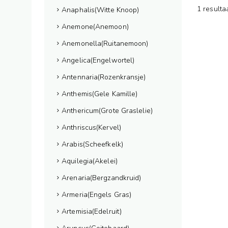
1 resulta
Anaphalis(Witte Knoop)
Anemone(Anemoon)
Anemonella(Ruitanemoon)
Angelica(Engelwortel)
Antennaria(Rozenkransje)
Anthemis(Gele Kamille)
Anthericum(Grote Graslelie)
Anthriscus(Kervel)
Arabis(Scheefkelk)
Aquilegia(Akelei)
Arenaria(Bergzandkruid)
Armeria(Engels Gras)
Artemisia(Edelruit)