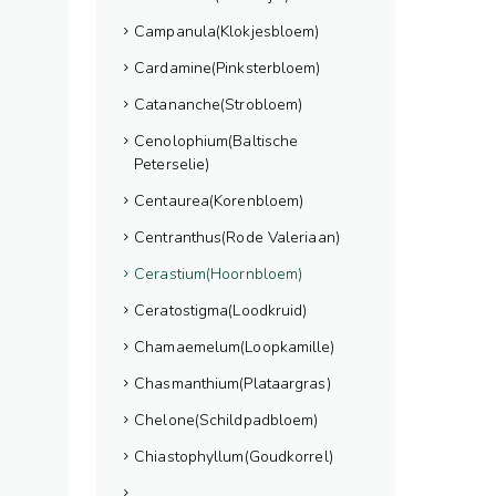
Campanula(Klokjesbloem)
Cardamine(Pinksterbloem)
Catananche(Strobloem)
Cenolophium(Baltische
Peterselie)
Centaurea(Korenbloem)
Centranthus(Rode Valeriaan)
Cerastium(Hoornbloem)
Ceratostigma(Loodkruid)
Chamaemelum(Loopkamille)
Chasmanthium(Plataargras)
Chelone(Schildpadbloem)
Chiastophyllum(Goudkorrel)