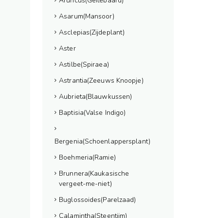
Aruncus(Geitebaard)
Asarum(Mansoor)
Asclepias(Zijdeplant)
Aster
Astilbe(Spiraea)
Astrantia(Zeeuws Knoopje)
Aubrieta(Blauwkussen)
Baptisia(Valse Indigo)
Bergenia(Schoenlappersplant)
Boehmeria(Ramie)
Brunnera(Kaukasische
vergeet-me-niet)
Buglossoides(Parelzaad)
Calamintha(Steentijm)