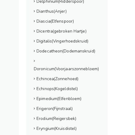
Delphinium(Ridderspoor)
Dianthus(Anjer)
Diascia(Elfenspoor)
Dicentra(gebroken Hartje)
Digitalis(Vingerhoedskruid)
Dodecatheon(Dodemanskruid)
Doronicum(Voorjaarszonnebloem)
Echincea(Zonnehoed)
Echinops(Kogeldistel)
Epimedium(Elfenbloem)
Erigeron(Fijnstraal)
Erodium(Reigersbek)
Eryngium(Kruisdistel)