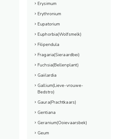
Erysimum
Erythronium
Eupatorium
Euphorbia(Wolfsmelk)
Filipendula
Fragaria(Sieraardbei)
Fuchsia(Bellenplant)
Gaiilardia
Gallium(Lieve-vrouwe-
Bedstro)
Gaura(Prachtkaars)
Gentiana
Geranium(Ooievaarsbek)
Geum