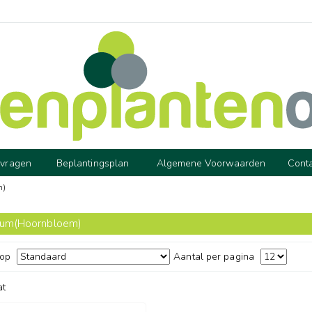
 vragen
Beplantingsplan
Algemene Voorwaarden
Cont
m)
ium(Hoornbloem)
 op
Aantal per pagina
at