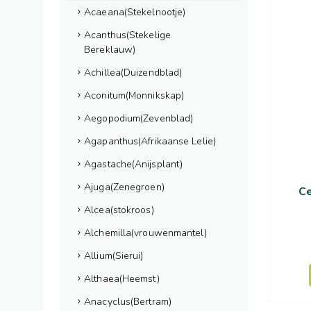
Acaeana(Stekelnootje)
Acanthus(Stekelige
Bereklauw)
Achillea(Duizendblad)
Aconitum(Monnikskap)
Aegopodium(Zevenblad)
Agapanthus(Afrikaanse Lelie)
Agastache(Anijsplant)
Ajuga(Zenegroen)
C
Alcea(stokroos)
Alchemilla(vrouwenmantel)
Allium(Sierui)
Althaea(Heemst)
Anacyclus(Bertram)