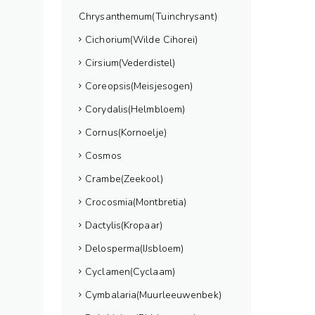
Chrysanthemum(Tuinchrysant)
Cichorium(Wilde Cihorei)
Cirsium(Vederdistel)
Coreopsis(Meisjesogen)
Corydalis(Helmbloem)
Cornus(Kornoelje)
Cosmos
Crambe(Zeekool)
Crocosmia(Montbretia)
Dactylis(Kropaar)
Delosperma(IJsbloem)
Cyclamen(Cyclaam)
Cymbalaria(Muurleeuwenbek)