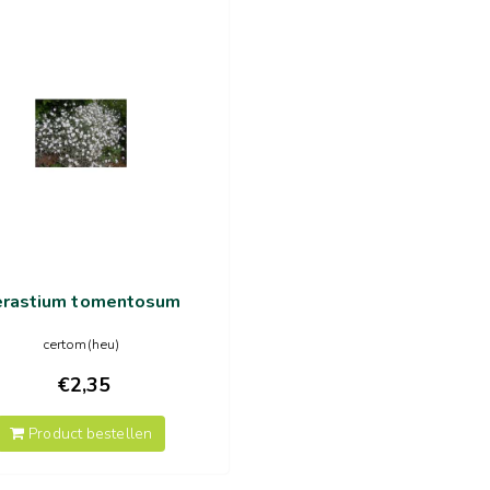
erastium tomentosum
certom(heu)
€2,35
Product bestellen