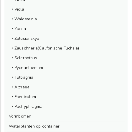
Viola
Waldsteinia
Yucca
Zalusianskya
Zauschneria(Califonische Fuchsia)
Scleranthus
Pycnanthemum
Tulbaghia
Althaea
Foeniculum
Pachyphragma
Vormbomen
Waterplanten op container