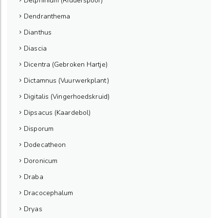
Delphinium (Ridderspoor)
Dendranthema
Dianthus
Diascia
Dicentra (Gebroken Hartje)
Dictamnus (Vuurwerkplant)
Digitalis (Vingerhoedskruid)
Dipsacus (Kaardebol)
Disporum
Dodecatheon
Doronicum
Draba
Dracocephalum
Dryas