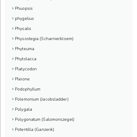
Phuopsis
phygelius
Physalis
Physostegia (Scharnierbloem)
Phyteuma
Phytolacca
Platycodon
Pleione
Podophyllum
Polemonium (Jacobsladder)
Polygala
Polygonatum (Salomonszegel)
Potentilla (Ganzerik)