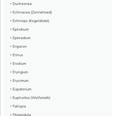
Duchesnea
Echinacea (Zonnehoed)
Echinops (Kogeldistel)
Epilobium
Epimedium
Erigeron
Erinus
Erodium
Eryngium
Erysimum
Eupatorium
Euphorbia (Wolfsmelk)
Fallopia
Filipendula