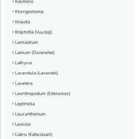
Kalimeris
Kirengeshoma
Knautia
Kniphofia (Vuurpijl)
Lamiastrum
Lamium (Dovenetel)
Lathyrus
Lavandula (Lavendel)
Lavatera
Leonthopodium (Edelweiss)
Leptinella
Leucanthemum
Lewisia
Liatris (Kattestaart)