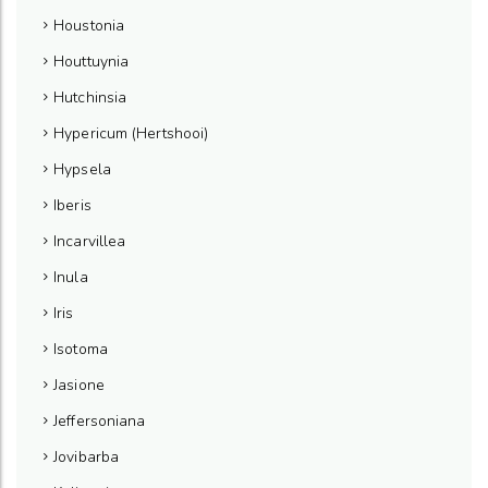
Houstonia
Houttuynia
Hutchinsia
Hypericum (Hertshooi)
Hypsela
Iberis
Incarvillea
Inula
Iris
Isotoma
Jasione
Jeffersoniana
Jovibarba