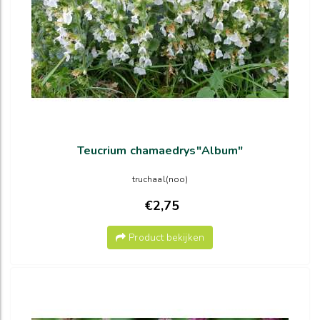
Teucrium chamaedrys"Album"
truchaal(noo)
€2,75
Product bekijken