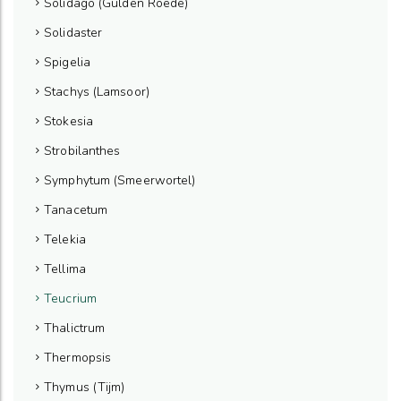
Solidago (Gulden Roede)
Solidaster
Spigelia
Stachys (Lamsoor)
Stokesia
Strobilanthes
Symphytum (Smeerwortel)
Tanacetum
Telekia
Tellima
Teucrium
Thalictrum
Thermopsis
Thymus (Tijm)