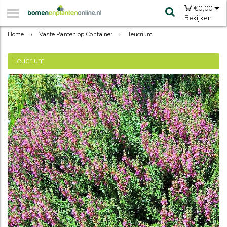
€
0,00
Bekijken
Home
›
Vaste Panten op Container
›
Teucrium
Teucrium