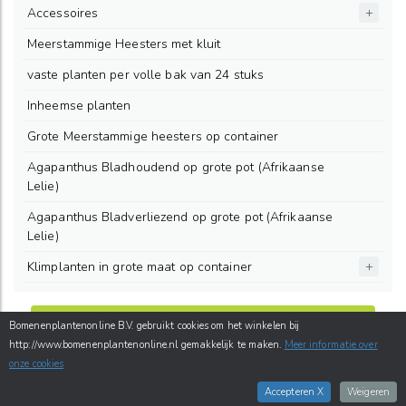
Accessoires
Meerstammige Heesters met kluit
vaste planten per volle bak van 24 stuks
Inheemse planten
Grote Meerstammige heesters op container
Agapanthus Bladhoudend op grote pot (Afrikaanse
Lelie)
Agapanthus Bladverliezend op grote pot (Afrikaanse
Lelie)
Klimplanten in grote maat op container
Bezorgen
Bomenenplantenonline B.V. gebruikt cookies om het winkelen bij
http://www.bomenenplantenonline.nl gemakkelijk te maken.
Meer informatie over
onze cookies
Accepteren X
Weigeren