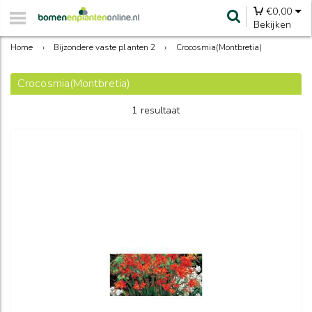
€
0,00
Bekijken
Home
›
Bijzondere vaste planten 2
›
Crocosmia(Montbretia)
Crocosmia(Montbretia)
1 resultaat