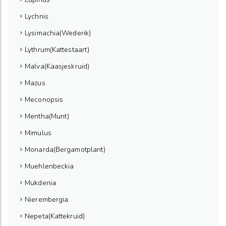
Lychnis
Lysimachia(Wederik)
Lythrum(Kattestaart)
Malva(Kaasjeskruid)
Mazus
Meconopsis
Mentha(Munt)
Mimulus
Monarda(Bergamotplant)
Muehlenbeckia
Mukdenia
Nierembergia
Nepeta(Kattekruid)