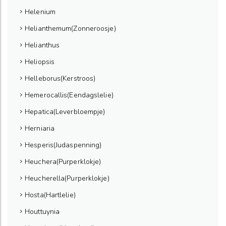
Helenium
Helianthemum(Zonneroosje)
Helianthus
Heliopsis
Helleborus(Kerstroos)
Hemerocallis(Eendagslelie)
Hepatica(Leverbloempje)
Herniaria
Hesperis(Judaspenning)
Heuchera(Purperklokje)
Heucherella(Purperklokje)
Hosta(Hartlelie)
Houttuynia