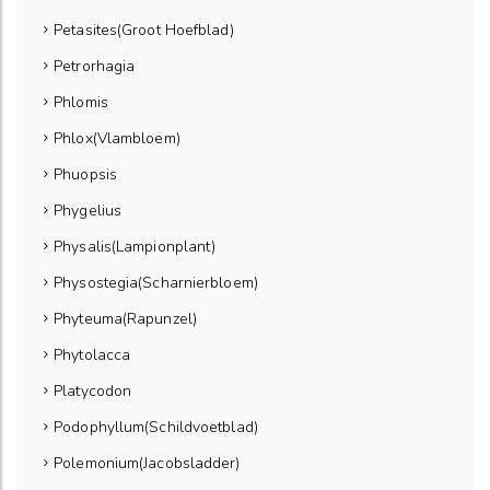
Petasites(Groot Hoefblad)
Petrorhagia
Phlomis
Phlox(Vlambloem)
Phuopsis
Phygelius
Physalis(Lampionplant)
Physostegia(Scharnierbloem)
Phyteuma(Rapunzel)
Phytolacca
Platycodon
Podophyllum(Schildvoetblad)
Polemonium(Jacobsladder)