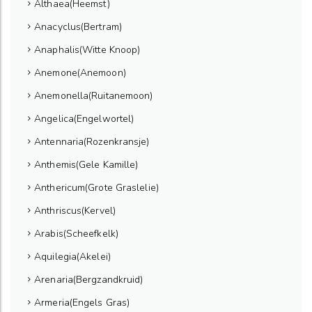
Althaea(Heemst)
Anacyclus(Bertram)
Anaphalis(Witte Knoop)
Anemone(Anemoon)
Anemonella(Ruitanemoon)
Angelica(Engelwortel)
Antennaria(Rozenkransje)
Anthemis(Gele Kamille)
Anthericum(Grote Graslelie)
Anthriscus(Kervel)
Arabis(Scheefkelk)
Aquilegia(Akelei)
Arenaria(Bergzandkruid)
Armeria(Engels Gras)