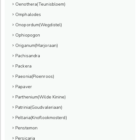
Oenothera(Teunisbloem)
Omphalodes
Onopordum(Wegdistel)
Ophiopogon
Origanum(Marjoraan)
Pachisandra
Packera
Paeonia(Pioenroos)
Papaver
Parthenium(Wilde Kinine)
Patrinia(Goudvaleriaan)
Peltaria(Knoflookmosterd)
Penstemon
Persicaria