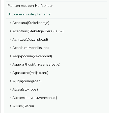
Planten met een Herfstkleur
Bijzondere vaste planten 2
Acaeana(Stekelnootje)
Acanthus(Stekelige Bereklauw)
Achillea(Duizendblad)
Aconitum(Monnikskap)
Aegopodium(Zevenblad)
Agapanthus(Afrikaanse Lelie)
Agastache(Anijsplant)
Ajuga(Zenegroen)
Alcea(stokroos)
Alchemilla(vrouwenmantel)
Allium(Sierui)