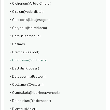
Cichorium(Wilde Cihorei)
Cirsium(Vederdistel)
Coreopsis(Meisjesogen)
Corydalis(Helmbloem)
Cornus(Kornoelje)
Cosmos
Crambe(Zeekool)
Crocosmia(Montbretia)
Dactylis(Kropaar)
Delosperma(IJsbloem)
Cyclamen(Cyclaam)
Cymbalaria(Muurleeuwenbek)
Delphinium(Ridderspoor)
Dianthus(Anjer)