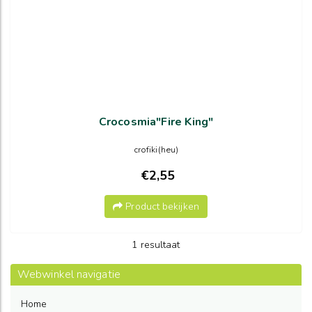
Crocosmia"Fire King"
crofiki(heu)
€2,55
Product bekijken
1 resultaat
Webwinkel navigatie
Home