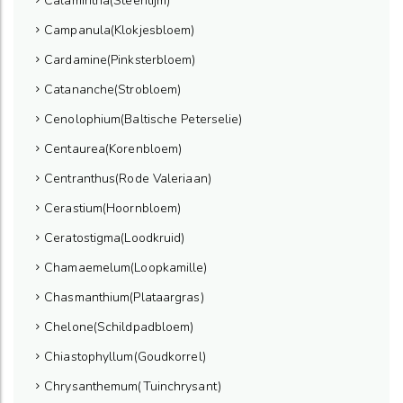
Calamintha(Steentijm)
Campanula(Klokjesbloem)
Cardamine(Pinksterbloem)
Catananche(Strobloem)
Cenolophium(Baltische Peterselie)
Centaurea(Korenbloem)
Centranthus(Rode Valeriaan)
Cerastium(Hoornbloem)
Ceratostigma(Loodkruid)
Chamaemelum(Loopkamille)
Chasmanthium(Plataargras)
Chelone(Schildpadbloem)
Chiastophyllum(Goudkorrel)
Chrysanthemum(Tuinchrysant)