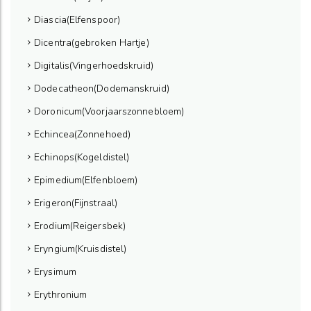
Diascia(Elfenspoor)
Dicentra(gebroken Hartje)
Digitalis(Vingerhoedskruid)
Dodecatheon(Dodemanskruid)
Doronicum(Voorjaarszonnebloem)
Echincea(Zonnehoed)
Echinops(Kogeldistel)
Epimedium(Elfenbloem)
Erigeron(Fijnstraal)
Erodium(Reigersbek)
Eryngium(Kruisdistel)
Erysimum
Erythronium