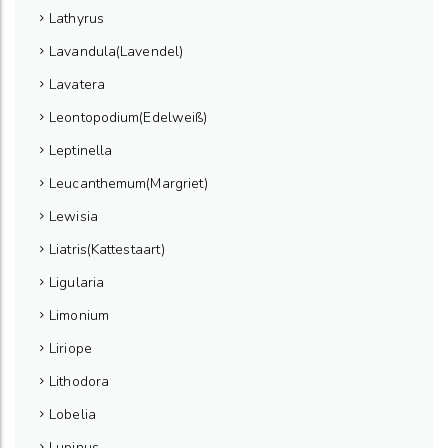
Lathyrus
Lavandula(Lavendel)
Lavatera
Leontopodium(Edelweiß)
Leptinella
Leucanthemum(Margriet)
Lewisia
Liatris(Kattestaart)
Ligularia
Limonium
Liriope
Lithodora
Lobelia
Lupinus