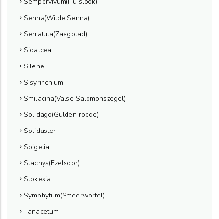
Sempervivum(Huislook)
Senna(Wilde Senna)
Serratula(Zaagblad)
Sidalcea
Silene
Sisyrinchium
Smilacina(Valse Salomonszegel)
Solidago(Gulden roede)
Solidaster
Spigelia
Stachys(Ezelsoor)
Stokesia
Symphytum(Smeerwortel)
Tanacetum