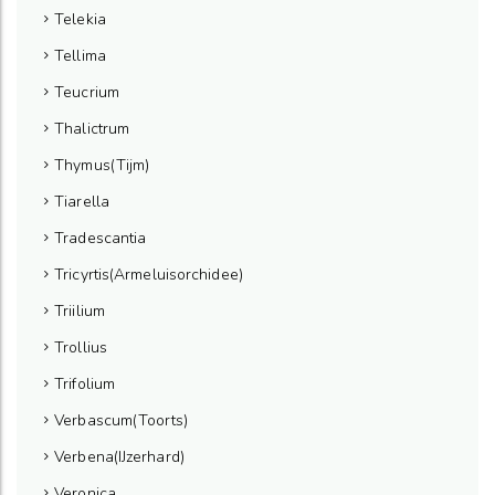
Telekia
Tellima
Teucrium
Thalictrum
Thymus(Tijm)
Tiarella
Tradescantia
Tricyrtis(Armeluisorchidee)
Triilium
Trollius
Trifolium
Verbascum(Toorts)
Verbena(IJzerhard)
Veronica