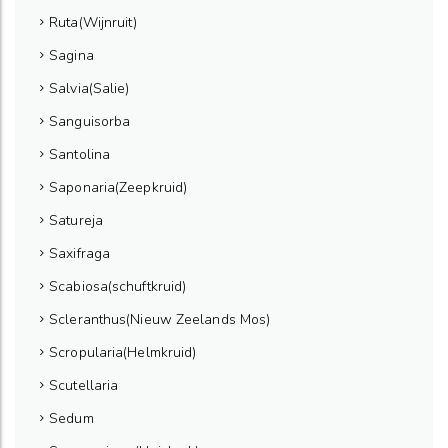
Ruta(Wijnruit)
Sagina
Salvia(Salie)
Sanguisorba
Santolina
Saponaria(Zeepkruid)
Satureja
Saxifraga
Scabiosa(schuftkruid)
Scleranthus(Nieuw Zeelands Mos)
Scropularia(Helmkruid)
Scutellaria
Sedum