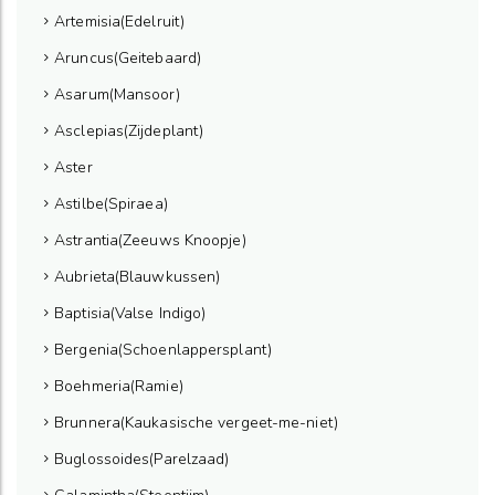
Artemisia(Edelruit)
Aruncus(Geitebaard)
Asarum(Mansoor)
Asclepias(Zijdeplant)
Aster
Astilbe(Spiraea)
Astrantia(Zeeuws Knoopje)
Aubrieta(Blauwkussen)
Baptisia(Valse Indigo)
Bergenia(Schoenlappersplant)
Boehmeria(Ramie)
Brunnera(Kaukasische vergeet-me-niet)
Buglossoides(Parelzaad)