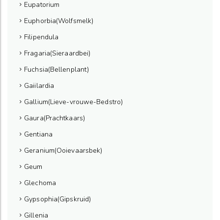
Eupatorium
Euphorbia(Wolfsmelk)
Filipendula
Fragaria(Sieraardbei)
Fuchsia(Bellenplant)
Gaiilardia
Gallium(Lieve-vrouwe-Bedstro)
Gaura(Prachtkaars)
Gentiana
Geranium(Ooievaarsbek)
Geum
Glechoma
Gypsophia(Gipskruid)
Gillenia