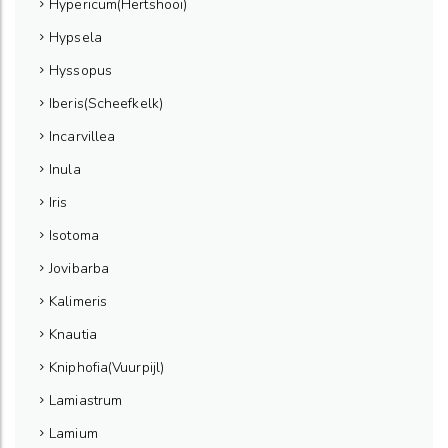
Hypericum(Hertshooi)
Hypsela
Hyssopus
Iberis(Scheefkelk)
Incarvillea
Inula
Iris
Isotoma
Jovibarba
Kalimeris
Knautia
Kniphofia(Vuurpijl)
Lamiastrum
Lamium