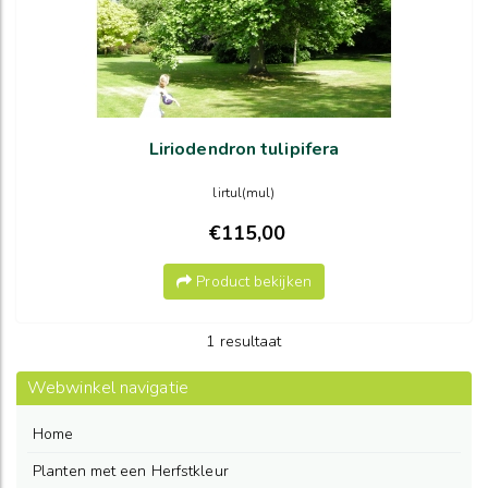
Liriodendron tulipifera
lirtul(mul)
€115,00
Product bekijken
1 resultaat
Webwinkel navigatie
Home
Planten met een Herfstkleur