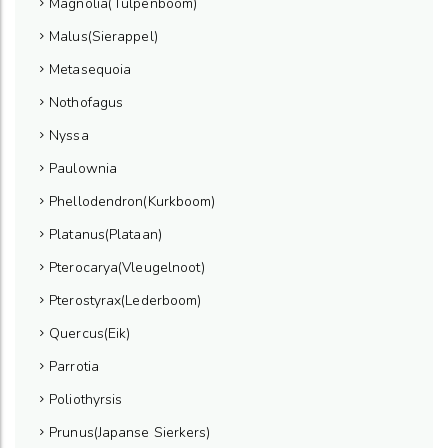
Magnolia(Tulpenboom)
Malus(Sierappel)
Metasequoia
Nothofagus
Nyssa
Paulownia
Phellodendron(Kurkboom)
Platanus(Plataan)
Pterocarya(Vleugelnoot)
Pterostyrax(Lederboom)
Quercus(Eik)
Parrotia
Poliothyrsis
Prunus(Japanse Sierkers)