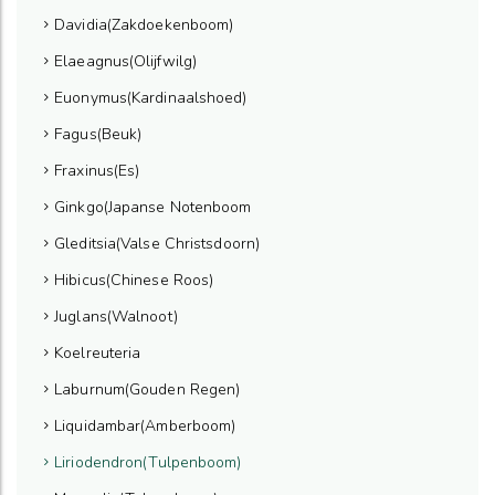
Davidia(Zakdoekenboom)
Elaeagnus(Olijfwilg)
Euonymus(Kardinaalshoed)
Fagus(Beuk)
Fraxinus(Es)
Ginkgo(Japanse Notenboom
Gleditsia(Valse Christsdoorn)
Hibicus(Chinese Roos)
Juglans(Walnoot)
Koelreuteria
Laburnum(Gouden Regen)
Liquidambar(Amberboom)
Liriodendron(Tulpenboom)