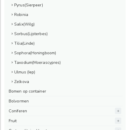
Pyrus(Sierpeer)
Robinia
Salix(Wilg)
Sorbus(Lijsterbes)
Tilia(Linde)
Sophora(Honingboom)
Taxodium(Moerascypres)
Ulmus (Iep)
Zelkova
Bomen op container
Bolvormen
Coniferen
Fruit