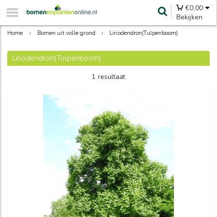
€
0,00
Bekijken
Home
›
Bomen uit volle grond
›
Liriodendron(Tulpenboom)
Liriodendron(Tulpenboom)
1 resultaat