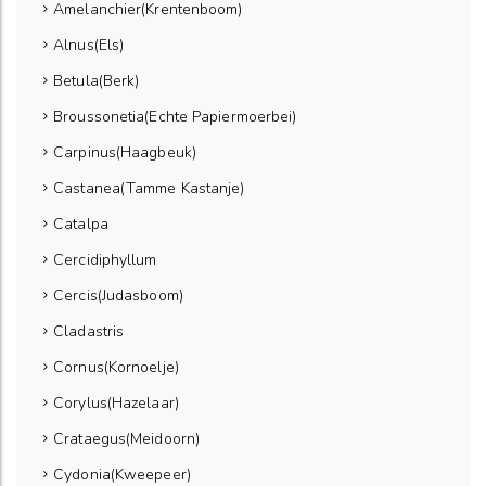
Amelanchier(Krentenboom)
Alnus(Els)
Betula(Berk)
Broussonetia(Echte Papiermoerbei)
Carpinus(Haagbeuk)
Castanea(Tamme Kastanje)
Catalpa
Cercidiphyllum
Cercis(Judasboom)
Cladastris
Cornus(Kornoelje)
Corylus(Hazelaar)
Crataegus(Meidoorn)
Cydonia(Kweepeer)