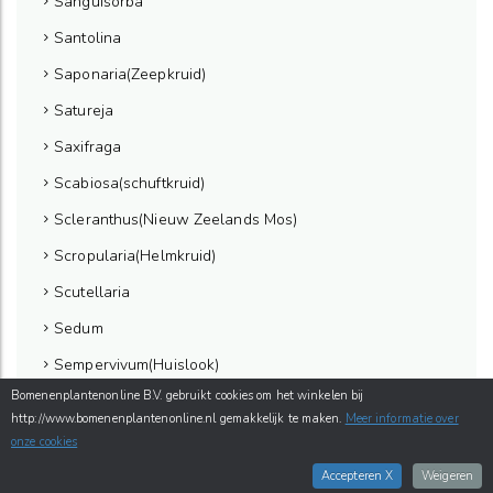
Sanguisorba
Santolina
Saponaria(Zeepkruid)
Satureja
Saxifraga
Scabiosa(schuftkruid)
Scleranthus(Nieuw Zeelands Mos)
Scropularia(Helmkruid)
Scutellaria
Sedum
Sempervivum(Huislook)
Bomenenplantenonline B.V. gebruikt cookies om het winkelen bij
Senna(Wilde Senna)
http://www.bomenenplantenonline.nl gemakkelijk te maken.
Meer informatie over
Serratula(Zaagblad)
onze cookies
Sidalcea
Accepteren X
Weigeren