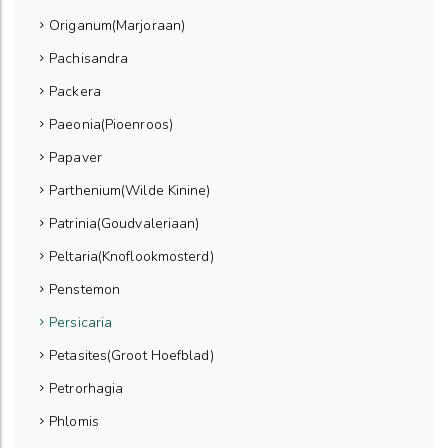
Origanum(Marjoraan)
Pachisandra
Packera
Paeonia(Pioenroos)
Papaver
Parthenium(Wilde Kinine)
Patrinia(Goudvaleriaan)
Peltaria(Knoflookmosterd)
Penstemon
Persicaria
Petasites(Groot Hoefblad)
Petrorhagia
Phlomis