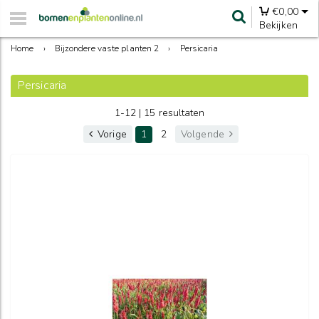
€
0,00
Bekijken
Home
›
Bijzondere vaste planten 2
›
Persicaria
Persicaria
1-12 | 15 resultaten
Vorige
1
2
Volgende