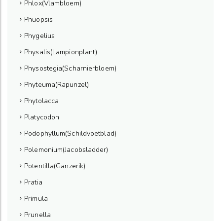
Phlox(Vlambloem)
Phuopsis
Phygelius
Physalis(Lampionplant)
Physostegia(Scharnierbloem)
Phyteuma(Rapunzel)
Phytolacca
Platycodon
Podophyllum(Schildvoetblad)
Polemonium(Jacobsladder)
Potentilla(Ganzerik)
Pratia
Primula
Prunella