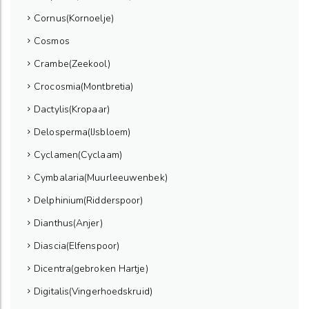
Cornus(Kornoelje)
Cosmos
Crambe(Zeekool)
Crocosmia(Montbretia)
Dactylis(Kropaar)
Delosperma(IJsbloem)
Cyclamen(Cyclaam)
Cymbalaria(Muurleeuwenbek)
Delphinium(Ridderspoor)
Dianthus(Anjer)
Diascia(Elfenspoor)
Dicentra(gebroken Hartje)
Digitalis(Vingerhoedskruid)