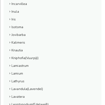
Incarvillea
Inula
Iris
Isotoma
Jovibarba
Kalimeris
Knautia
Kniphofia(Vuurpijl)
Lamiastrum
Lamium
Lathyrus
Lavandula(Lavendel)
Lavatera
Leontopodium(Edelweiß)