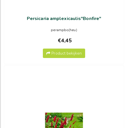
Persicaria amplexicaulis"Bonfire"
perampbo(heu)
€4,45
Product bekijken