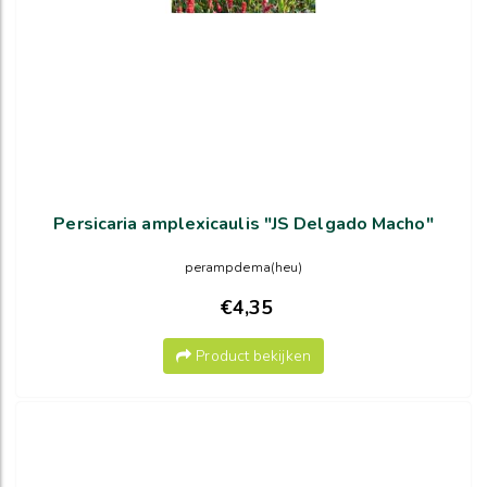
Persicaria amplexicaulis "JS Delgado Macho"
perampdema(heu)
€4,35
Product bekijken