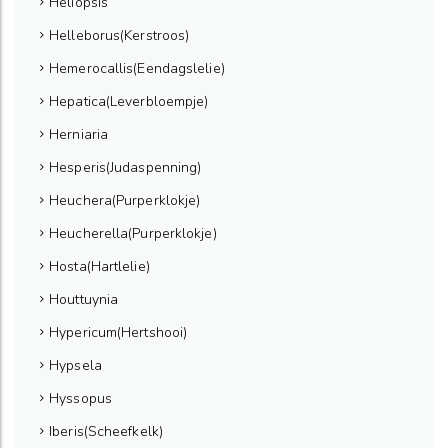
Heliopsis
Helleborus(Kerstroos)
Hemerocallis(Eendagslelie)
Hepatica(Leverbloempje)
Herniaria
Hesperis(Judaspenning)
Heuchera(Purperklokje)
Heucherella(Purperklokje)
Hosta(Hartlelie)
Houttuynia
Hypericum(Hertshooi)
Hypsela
Hyssopus
Iberis(Scheefkelk)