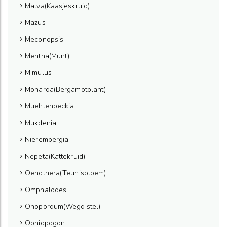
Malva(Kaasjeskruid)
Mazus
Meconopsis
Mentha(Munt)
Mimulus
Monarda(Bergamotplant)
Muehlenbeckia
Mukdenia
Nierembergia
Nepeta(Kattekruid)
Oenothera(Teunisbloem)
Omphalodes
Onopordum(Wegdistel)
Ophiopogon