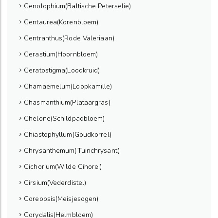
Cenolophium(Baltische Peterselie)
Centaurea(Korenbloem)
Centranthus(Rode Valeriaan)
Cerastium(Hoornbloem)
Ceratostigma(Loodkruid)
Chamaemelum(Loopkamille)
Chasmanthium(Plataargras)
Chelone(Schildpadbloem)
Chiastophyllum(Goudkorrel)
Chrysanthemum(Tuinchrysant)
Cichorium(Wilde Cihorei)
Cirsium(Vederdistel)
Coreopsis(Meisjesogen)
Corydalis(Helmbloem)