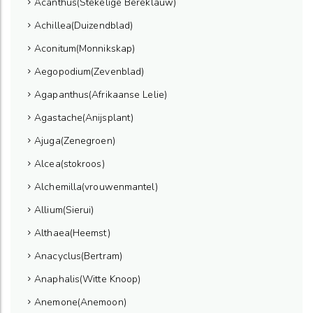
Acanthus(Stekelige Bereklauw)
Achillea(Duizendblad)
Aconitum(Monnikskap)
Aegopodium(Zevenblad)
Agapanthus(Afrikaanse Lelie)
Agastache(Anijsplant)
Ajuga(Zenegroen)
Alcea(stokroos)
Alchemilla(vrouwenmantel)
Allium(Sierui)
Althaea(Heemst)
Anacyclus(Bertram)
Anaphalis(Witte Knoop)
Anemone(Anemoon)