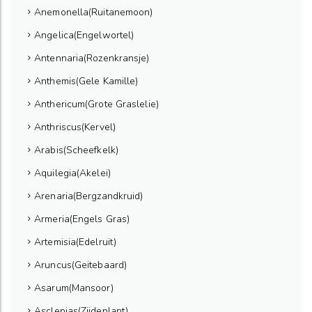
Anemonella(Ruitanemoon)
Angelica(Engelwortel)
Antennaria(Rozenkransje)
Anthemis(Gele Kamille)
Anthericum(Grote Graslelie)
Anthriscus(Kervel)
Arabis(Scheefkelk)
Aquilegia(Akelei)
Arenaria(Bergzandkruid)
Armeria(Engels Gras)
Artemisia(Edelruit)
Aruncus(Geitebaard)
Asarum(Mansoor)
Asclepias(Zijdeplant)