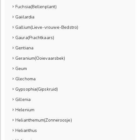
Fuchsia(Bellenplant)
Gaiilardia
Gallium(Lieve-vrouwe-Bedstro)
Gaura(Prachtkaars)
Gentiana
Geranium(Ooievaarsbek)
Geum
Glechoma
Gypsophia(Gipskruid)
Gillenia
Helenium
Helianthemum(Zonneroosje)
Helianthus