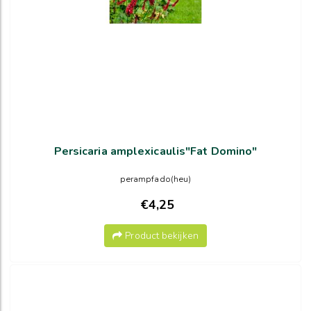
Persicaria amplexicaulis"Fat Domino"
perampfado(heu)
€4,25
Product bekijken