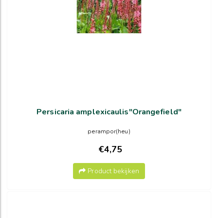
Persicaria amplexicaulis"Orangefield"
perampor(heu)
€4,75
Product bekijken