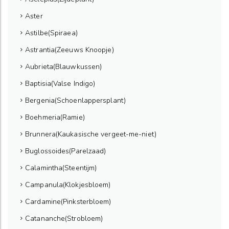
Aster
Astilbe(Spiraea)
Astrantia(Zeeuws Knoopje)
Aubrieta(Blauwkussen)
Baptisia(Valse Indigo)
Bergenia(Schoenlappersplant)
Boehmeria(Ramie)
Brunnera(Kaukasische vergeet-me-niet)
Buglossoides(Parelzaad)
Calamintha(Steentijm)
Campanula(Klokjesbloem)
Cardamine(Pinksterbloem)
Catananche(Strobloem)