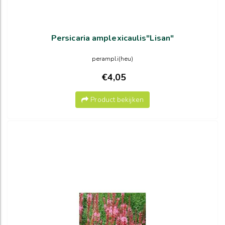
Persicaria amplexicaulis"Lisan"
perampli(heu)
€4,05
Product bekijken