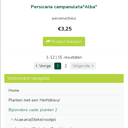
Persicaria campanulata"Alba"
percamal(heu)
€3,25
Product bekijken
1-12 | 15 resultaten
Vorige
1
2
Volgende
Webwinkel navigatie
Home
Planten met een Herfstkleur
Bijzondere vaste planten 2
Acaeana(Stekelnootje)