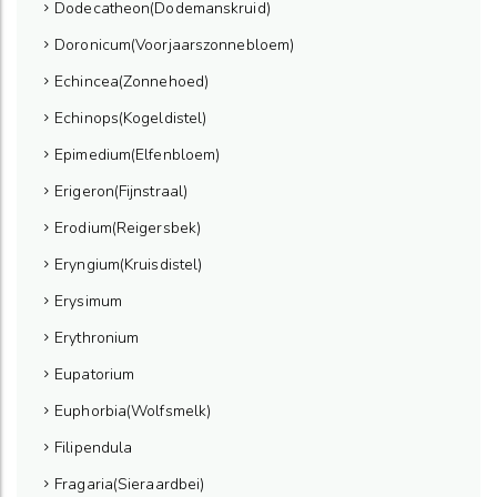
Dodecatheon(Dodemanskruid)
Doronicum(Voorjaarszonnebloem)
Echincea(Zonnehoed)
Echinops(Kogeldistel)
Epimedium(Elfenbloem)
Erigeron(Fijnstraal)
Erodium(Reigersbek)
Eryngium(Kruisdistel)
Erysimum
Erythronium
Eupatorium
Euphorbia(Wolfsmelk)
Filipendula
Fragaria(Sieraardbei)