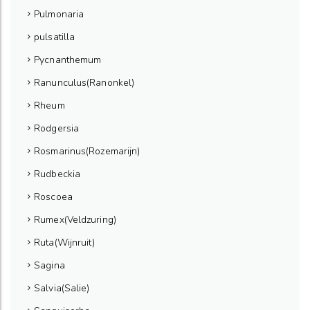
Pulmonaria
pulsatilla
Pycnanthemum
Ranunculus(Ranonkel)
Rheum
Rodgersia
Rosmarinus(Rozemarijn)
Rudbeckia
Roscoea
Rumex(Veldzuring)
Ruta(Wijnruit)
Sagina
Salvia(Salie)