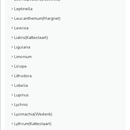
Leptinella
Leucanthemum(Margriet)
Lewisia
Liatris(Kattestaart)
Ligularia
Limonium
Liriope
Lithodora
Lobelia
Lupinus
Lychnis
Lysimachia(Wederik)
Lythrum(Kattestaart)