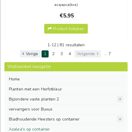
azajapca(bra)
€5,95
Product bekijken
1-12 | 81 resultaten
Vorige
1
2
3
4
Volgende
... 7
Webwinkel navigatie
Home
Planten met een Herfstkleur
Bijzondere vaste planten 2
vervangers voor Buxus
Bladhoudende Heesters op container
Azalea's op container