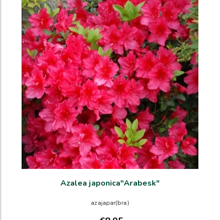
Azalea japonica"Arabesk"
azajapar(bra)