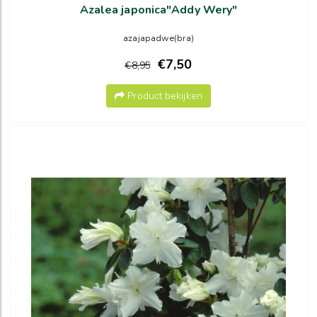
Azalea japonica"Addy Wery"
azajapadwe(bra)
€7,50
€8,95
Product bekijken