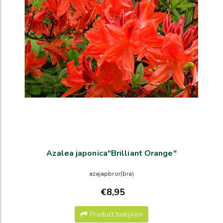
Azalea japonica"Brilliant Orange"
azajapbror(bra)
€8,95
Product bekijken