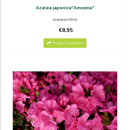
Azalea japonica"Amoena"
azajapam(bra)
€8,95
Product bekijken