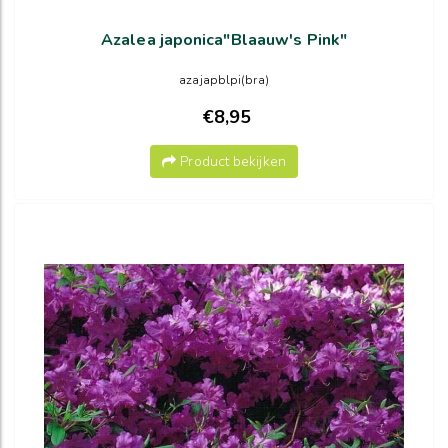
Azalea japonica"Blaauw's Pink"
azajapblpi(bra)
€8,95
Product bekijken