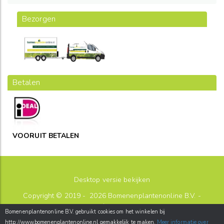
Bezorgen
Betalen
VOORUIT BETALEN
Desktop versie bekijken
Copyright © 2019 - 2026
Bomenenplantenonline B.V.
-
sitemap
Bomenenplantenonline B.V. gebruikt cookies om het winkelen bij
Postbus 26
-
2180AA
-
Hillegom
-
http://www.bomenenplantenonline.nl gemakkelijk te maken.
Meer informatie over