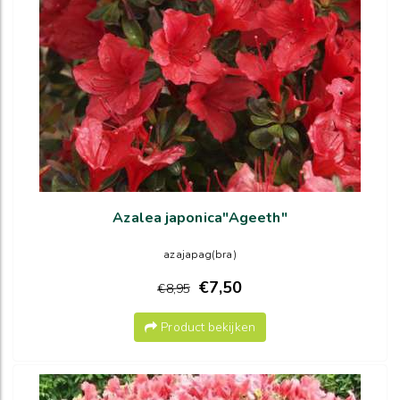
Azalea japonica"Ageeth"
azajapag(bra)
€7,50
€8,95
Product bekijken