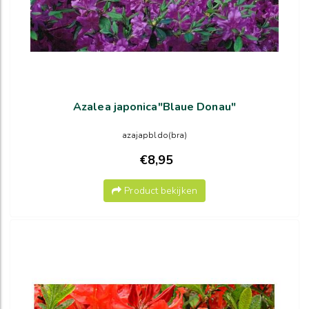
Azalea japonica"Blaue Donau"
azajapbldo(bra)
€8,95
Product bekijken