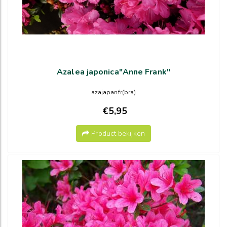
Azalea japonica"Anne Frank"
azajapanfr(bra)
€5,95
Product bekijken