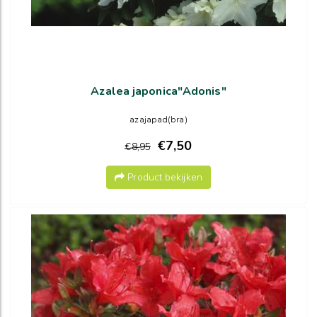
Azalea japonica"Adonis"
azajapad(bra)
€7,50
€8,95
Product bekijken