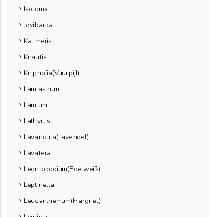
Isotoma
Jovibarba
Kalimeris
Knautia
Kniphofia(Vuurpijl)
Lamiastrum
Lamium
Lathyrus
Lavandula(Lavendel)
Lavatera
Leontopodium(Edelweiß)
Leptinella
Leucanthemum(Margriet)
Lewisia