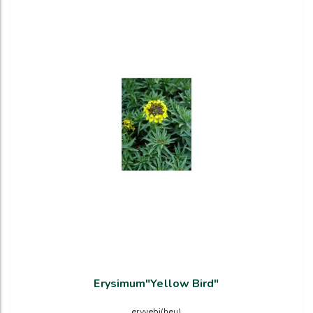
Erysimum"Yellow Bird"
eryyebi(heu)