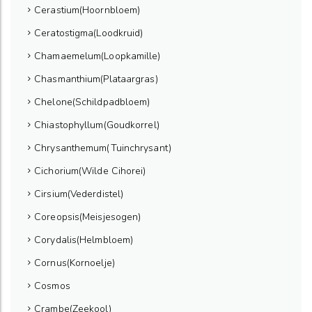
Cerastium(Hoornbloem)
Ceratostigma(Loodkruid)
Chamaemelum(Loopkamille)
Chasmanthium(Plataargras)
Chelone(Schildpadbloem)
Chiastophyllum(Goudkorrel)
Chrysanthemum(Tuinchrysant)
Cichorium(Wilde Cihorei)
Cirsium(Vederdistel)
Coreopsis(Meisjesogen)
Corydalis(Helmbloem)
Cornus(Kornoelje)
Cosmos
Crambe(Zeekool)