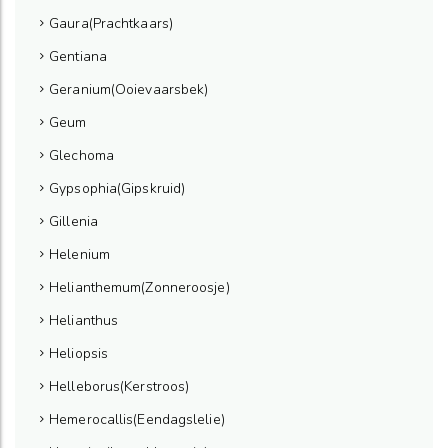
Gaura(Prachtkaars)
Gentiana
Geranium(Ooievaarsbek)
Geum
Glechoma
Gypsophia(Gipskruid)
Gillenia
Helenium
Helianthemum(Zonneroosje)
Helianthus
Heliopsis
Helleborus(Kerstroos)
Hemerocallis(Eendagslelie)