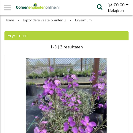
€
0,00
Bekijken
Home
›
Bijzondere vaste planten 2
›
Erysimum
Erysimum
1-3 | 3 resultaten