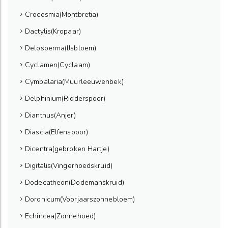
Crocosmia(Montbretia)
Dactylis(Kropaar)
Delosperma(IJsbloem)
Cyclamen(Cyclaam)
Cymbalaria(Muurleeuwenbek)
Delphinium(Ridderspoor)
Dianthus(Anjer)
Diascia(Elfenspoor)
Dicentra(gebroken Hartje)
Digitalis(Vingerhoedskruid)
Dodecatheon(Dodemanskruid)
Doronicum(Voorjaarszonnebloem)
Echincea(Zonnehoed)