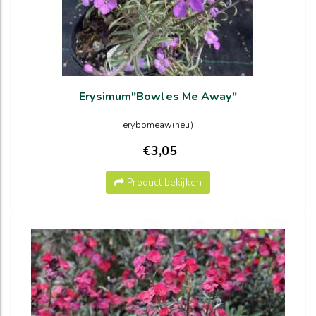
Erysimum"Bowles Me Away"
erybomeaw(heu)
€3,05
Product bekijken