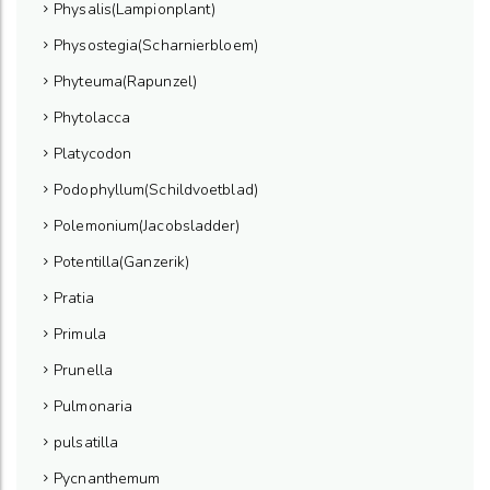
Physalis(Lampionplant)
Physostegia(Scharnierbloem)
Phyteuma(Rapunzel)
Phytolacca
Platycodon
Podophyllum(Schildvoetblad)
Polemonium(Jacobsladder)
Potentilla(Ganzerik)
Pratia
Primula
Prunella
Pulmonaria
pulsatilla
Pycnanthemum