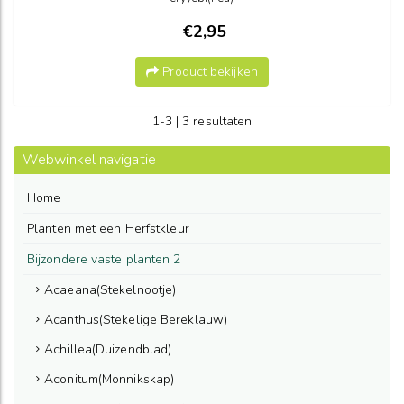
€2,95
Product bekijken
1-3 | 3 resultaten
Webwinkel navigatie
Home
Planten met een Herfstkleur
Bijzondere vaste planten 2
Acaeana(Stekelnootje)
Acanthus(Stekelige Bereklauw)
Achillea(Duizendblad)
Aconitum(Monnikskap)