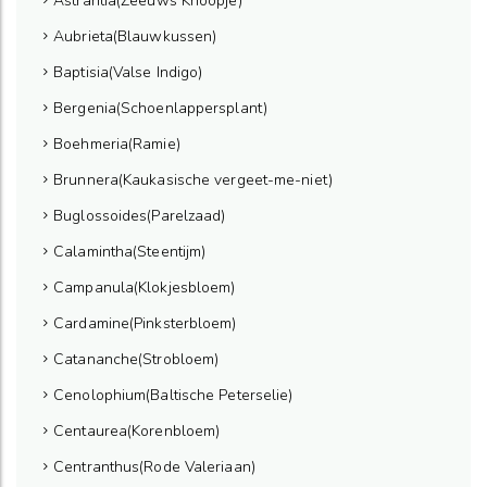
Astrantia(Zeeuws Knoopje)
Aubrieta(Blauwkussen)
Baptisia(Valse Indigo)
Bergenia(Schoenlappersplant)
Boehmeria(Ramie)
Brunnera(Kaukasische vergeet-me-niet)
Buglossoides(Parelzaad)
Calamintha(Steentijm)
Campanula(Klokjesbloem)
Cardamine(Pinksterbloem)
Catananche(Strobloem)
Cenolophium(Baltische Peterselie)
Centaurea(Korenbloem)
Centranthus(Rode Valeriaan)