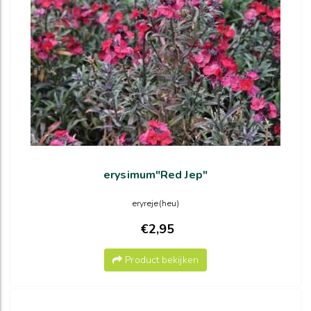
erysimum"Red Jep"
eryreje(heu)
€2,95
Product bekijken