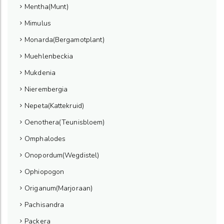
Mentha(Munt)
Mimulus
Monarda(Bergamotplant)
Muehlenbeckia
Mukdenia
Nierembergia
Nepeta(Kattekruid)
Oenothera(Teunisbloem)
Omphalodes
Onopordum(Wegdistel)
Ophiopogon
Origanum(Marjoraan)
Pachisandra
Packera