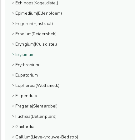
Echinops(Kogeldistel)
Epimedium(Elfenbloem)
Erigeron(Fijnstraal)
Erodium(Reigersbek)
Eryngium(Kruisdistel)
Erysimum
Erythronium
Eupatorium
Euphorbia(Wolfsmelk)
Filipendula
Fragaria(Sieraardbei)
Fuchsia(Bellenplant)
Gaiilardia
Gallium(Lieve-vrouwe-Bedstro)