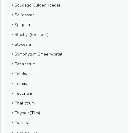
Solidago(Gulden roede)
Solidaster
Spigelia
Stachys(Ezelsoor)
Stokesia
Symphytum(Smeerwortel)
Tanacetum
Telekia
Tellima
Teucrium
Thalictrum
Thymus(Tijm)
Tiarella
Tradescantia