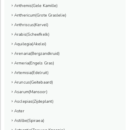
Anthemis(Gele Kamille)
Anthericum(Grote Graslelie)
Anthriscus(Kervel)
Arabis(Scheefkelk)
Aquilegia(Akelei)
Arenaria(Bergzandkruid)
Armeria(Engels Gras)
Artemisia(Edelruit)
Aruncus(Geitebaard)
Asarum(Mansoor)
Asclepias(Zijdeplant)
Aster
Astilbe(Spiraea)