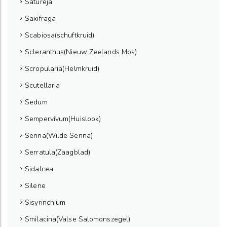
Satureja
Saxifraga
Scabiosa(schuftkruid)
Scleranthus(Nieuw Zeelands Mos)
Scropularia(Helmkruid)
Scutellaria
Sedum
Sempervivum(Huislook)
Senna(Wilde Senna)
Serratula(Zaagblad)
Sidalcea
Silene
Sisyrinchium
Smilacina(Valse Salomonszegel)