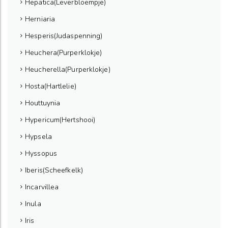
Hepatica(Leverbloempje)
Herniaria
Hesperis(Judaspenning)
Heuchera(Purperklokje)
Heucherella(Purperklokje)
Hosta(Hartlelie)
Houttuynia
Hypericum(Hertshooi)
Hypsela
Hyssopus
Iberis(Scheefkelk)
Incarvillea
Inula
Iris