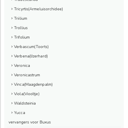
Tricyrtis(Armeluisorchidee)
Triilium
Trollius
Trifolium
Verbascum(Toorts)
Verbena(IJzerhard)
Veronica
Veronicastrum
Vinca(Maagdenpalm)
Viola(Viooltje)
Waldsteinia
Yucca
vervangers voor Buxus