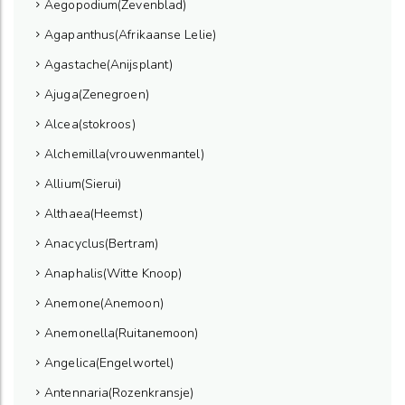
Aegopodium(Zevenblad)
Agapanthus(Afrikaanse Lelie)
Agastache(Anijsplant)
Ajuga(Zenegroen)
Alcea(stokroos)
Alchemilla(vrouwenmantel)
Allium(Sierui)
Althaea(Heemst)
Anacyclus(Bertram)
Anaphalis(Witte Knoop)
Anemone(Anemoon)
Anemonella(Ruitanemoon)
Angelica(Engelwortel)
Antennaria(Rozenkransje)