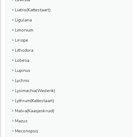
Liatris(Kattestaart)
Ligularia
Limonium
Liriope
Lithodora
Lobelia
Lupinus
Lychnis
Lysimachia(Wederik)
Lythrum(Kattestaart)
Malva(Kaasjeskruid)
Mazus
Meconopsis