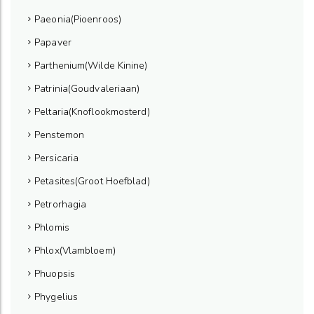
Paeonia(Pioenroos)
Papaver
Parthenium(Wilde Kinine)
Patrinia(Goudvaleriaan)
Peltaria(Knoflookmosterd)
Penstemon
Persicaria
Petasites(Groot Hoefblad)
Petrorhagia
Phlomis
Phlox(Vlambloem)
Phuopsis
Phygelius