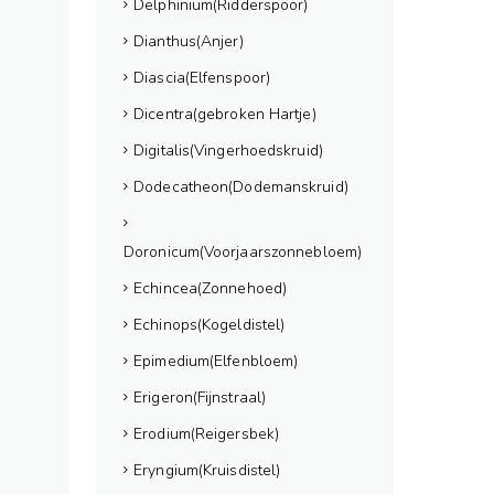
Delphinium(Ridderspoor)
Dianthus(Anjer)
Diascia(Elfenspoor)
Dicentra(gebroken Hartje)
Digitalis(Vingerhoedskruid)
Dodecatheon(Dodemanskruid)
Doronicum(Voorjaarszonnebloem)
Echincea(Zonnehoed)
Echinops(Kogeldistel)
Epimedium(Elfenbloem)
Erigeron(Fijnstraal)
Erodium(Reigersbek)
Eryngium(Kruisdistel)