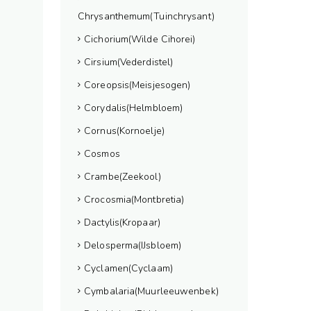
Chrysanthemum(Tuinchrysant)
Cichorium(Wilde Cihorei)
Cirsium(Vederdistel)
Coreopsis(Meisjesogen)
Corydalis(Helmbloem)
Cornus(Kornoelje)
Cosmos
Crambe(Zeekool)
Crocosmia(Montbretia)
Dactylis(Kropaar)
Delosperma(IJsbloem)
Cyclamen(Cyclaam)
Cymbalaria(Muurleeuwenbek)