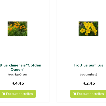
llius chinensis"Golden
Trollius pumilus
Queen"
trochigo(heu)
tropum(heu)
€4,45
€2,45
Product bestellen
Product bestellen