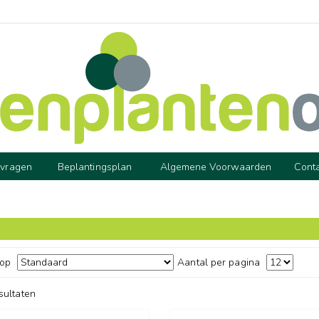
 vragen
Beplantingsplan
Algemene Voorwaarden
Cont
 op
Aantal per pagina
esultaten