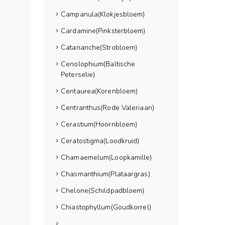
Campanula(Klokjesbloem)
Cardamine(Pinksterbloem)
Catananche(Strobloem)
Cenolophium(Baltische
Peterselie)
Centaurea(Korenbloem)
Centranthus(Rode Valeriaan)
Cerastium(Hoornbloem)
Ceratostigma(Loodkruid)
Chamaemelum(Loopkamille)
Chasmanthium(Plataargras)
Chelone(Schildpadbloem)
Chiastophyllum(Goudkorrel)