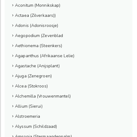
Aconitum (Monnikskap)
Actaea (Zilverkaars))
Adonis (Adonisroosje)
Aegopodium (Zevenblad
Aethionema (Steenkers)
Agapanthus (Afrikaanse Lelie)
Agastache (Anijsplant)
Ajuga (Zenegroen)
Alcea (Stokroos)
Alchemilla (Vrouwenmantel)
Allium (Sierui)
Alstroemeria
Alyssum (Schildzaad)
Amsonia (Stermaagdenpalm)