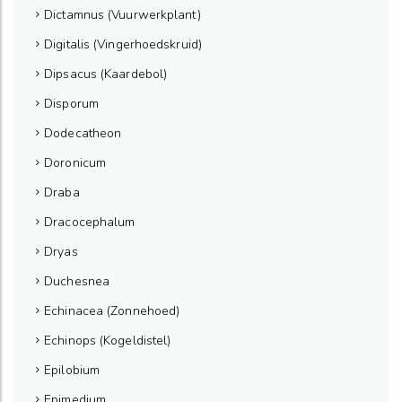
Dictamnus (Vuurwerkplant)
Digitalis (Vingerhoedskruid)
Dipsacus (Kaardebol)
Disporum
Dodecatheon
Doronicum
Draba
Dracocephalum
Dryas
Duchesnea
Echinacea (Zonnehoed)
Echinops (Kogeldistel)
Epilobium
Epimedium