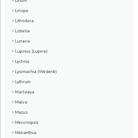
Linum
Liriope
Lithodora
Lobelia
Lunaria
Lupinus (Lupine)
Lychnis
Lysimachia (Wederik)
Lythrum
Macleaya
Malva
Mazus
Meconopsis
Melianthus