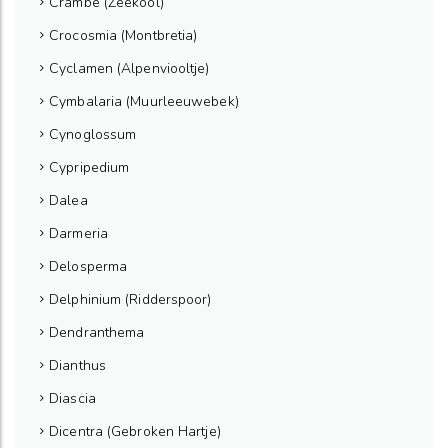
Crambe (Zeekool)
Crocosmia (Montbretia)
Cyclamen (Alpenviooltje)
Cymbalaria (Muurleeuwebek)
Cynoglossum
Cypripedium
Dalea
Darmeria
Delosperma
Delphinium (Ridderspoor)
Dendranthema
Dianthus
Diascia
Dicentra (Gebroken Hartje)