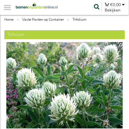
€
0,00
Bekijken
Home
›
Vaste Panten op Container
›
Trifolium
Trifolium