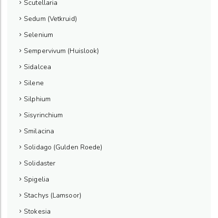
Scutellaria
Sedum (Vetkruid)
Selenium
Sempervivum (Huislook)
Sidalcea
Silene
Silphium
Sisyrinchium
Smilacina
Solidago (Gulden Roede)
Solidaster
Spigelia
Stachys (Lamsoor)
Stokesia