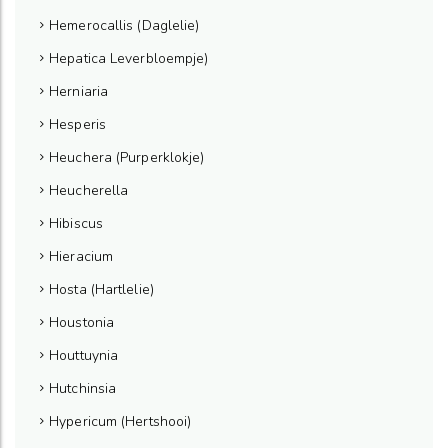
Hemerocallis (Daglelie)
Hepatica Leverbloempje)
Herniaria
Hesperis
Heuchera (Purperklokje)
Heucherella
Hibiscus
Hieracium
Hosta (Hartlelie)
Houstonia
Houttuynia
Hutchinsia
Hypericum (Hertshooi)