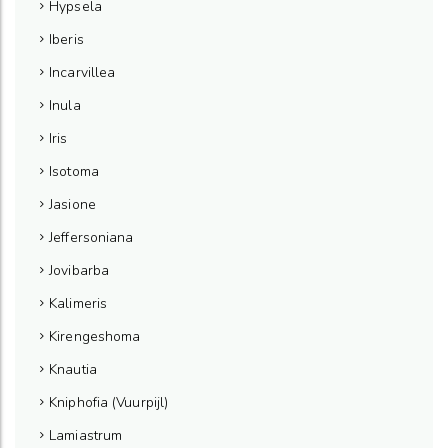
Hypsela
Iberis
Incarvillea
Inula
Iris
Isotoma
Jasione
Jeffersoniana
Jovibarba
Kalimeris
Kirengeshoma
Knautia
Kniphofia (Vuurpijl)
Lamiastrum