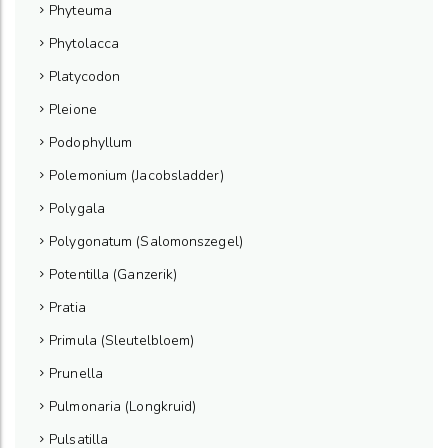
Phyteuma
Phytolacca
Platycodon
Pleione
Podophyllum
Polemonium (Jacobsladder)
Polygala
Polygonatum (Salomonszegel)
Potentilla (Ganzerik)
Pratia
Primula (Sleutelbloem)
Prunella
Pulmonaria (Longkruid)
Pulsatilla