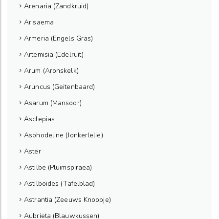
Arenaria (Zandkruid)
Arisaema
Armeria (Engels Gras)
Artemisia (Edelruit)
Arum (Aronskelk)
Aruncus (Geitenbaard)
Asarum (Mansoor)
Asclepias
Asphodeline (Jonkerlelie)
Aster
Astilbe (Pluimspiraea)
Astilboides (Tafelblad)
Astrantia (Zeeuws Knoopje)
Aubrieta (Blauwkussen)