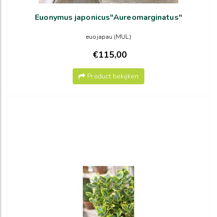
Euonymus japonicus"Aureomarginatus"
euojapau (MUL)
€115,00
Product bekijken