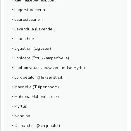
Kalmia(Lepeltjesboom)
Lagerstroemeria
Laurus(Laurier)
Lavandula (Lavendel)
Leucothoe
Ligustrum (Liguster)
Lonicera (Struikkamperfoelie)
Lophomyrtus(Nieuw zeelandse Myrte)
Loropetalum(Heksenstruik)
Magnolia (Tulpenboom)
Mahonia(Mahoniestruik)
Myrtus
Nandina
Osmanthus (Schijnhulst)