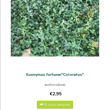
Euonymus fortunei"Coloratus"
euoforco(boe)
€2,95
Product bekijken