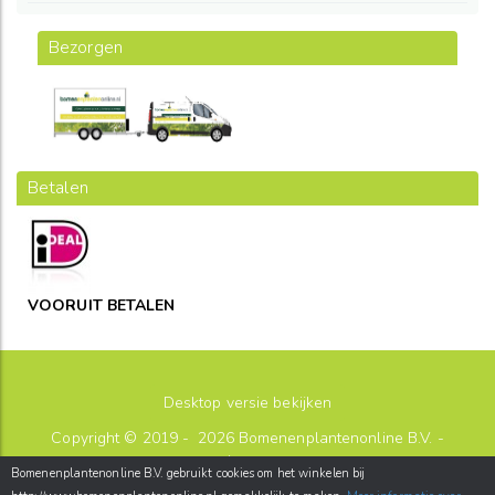
Bezorgen
Betalen
VOORUIT BETALEN
Desktop versie bekijken
Copyright © 2019 - 2026
Bomenenplantenonline B.V.
-
sitemap
Bomenenplantenonline B.V. gebruikt cookies om het winkelen bij
Postbus 26
-
2180AA
-
Hillegom
-