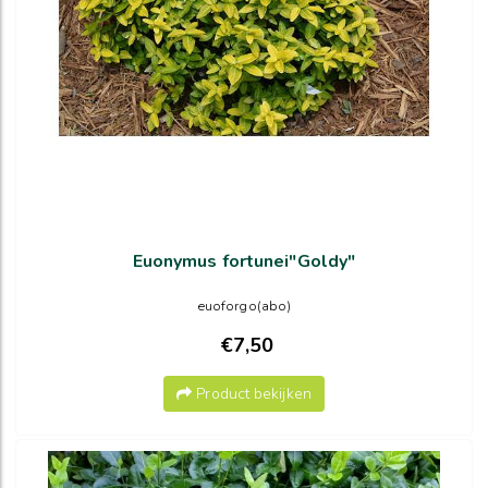
Euonymus fortunei"Goldy"
euoforgo(abo)
€7,50
Product bekijken