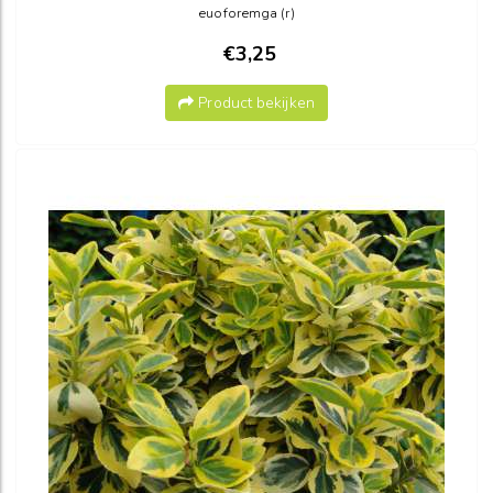
euoforemga (r)
€3,25
Product bekijken