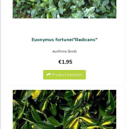
Euonymus fortunei"Radicans"
euoforra (boe)
€1,95
Product bekijken