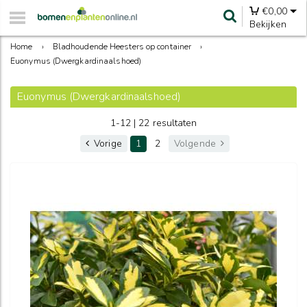
€
0,00
Bekijken
Home
›
Bladhoudende Heesters op container
›
Euonymus (Dwergkardinaalshoed)
Euonymus (Dwergkardinaalshoed)
1-12 | 22 resultaten
Vorige
1
2
Volgende