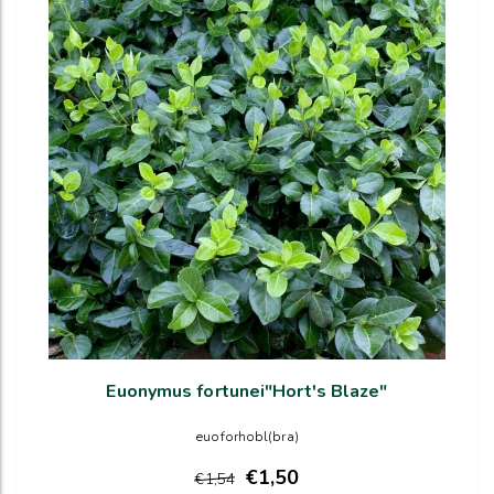
Euonymus fortunei"Hort's Blaze"
euoforhobl(bra)
€1,50
€1,54