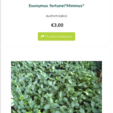
Euonymus fortunei"Minimus"
euoformi(abo)
€3,00
Product bekijken