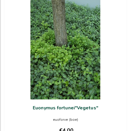
Euonymus fortunei"Vegetus"
euoforve (boe)
€4,00