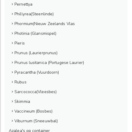
Pernettya
Phillyrea(Steenlinde)
Phormium(Nieuw Zeelands Vlas
Photinia (Glansmispel)
Pieris
Prunus (Laurierprunus)
Prunus lusitanica (Portugese Laurier)
Pyracantha (Vuurdoorn)
Rubus
Sarcococca(Vleesbes)
Skimmia
Vaccineum (Bosbes)
Viburnum (Sneeuwbal)
Azalea's op container