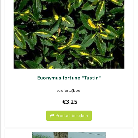
Euonymus fortunei"Tustin"
euofortu(boe)
€3,25
Product bekijken