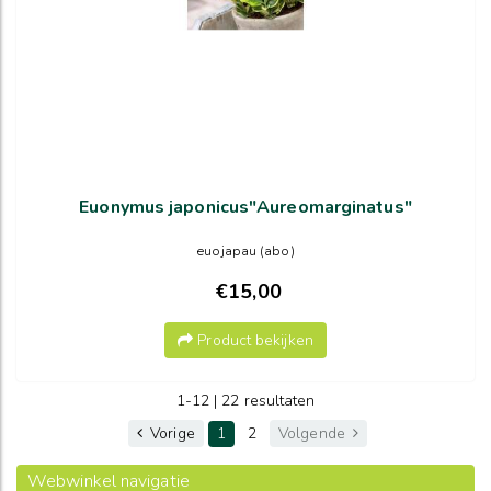
Euonymus japonicus"Aureomarginatus"
euojapau (abo)
€15,00
Product bekijken
1-12 | 22 resultaten
Vorige
1
2
Volgende
Webwinkel navigatie