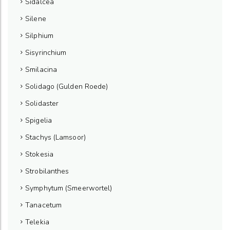
Sidalcea
Silene
Silphium
Sisyrinchium
Smilacina
Solidago (Gulden Roede)
Solidaster
Spigelia
Stachys (Lamsoor)
Stokesia
Strobilanthes
Symphytum (Smeerwortel)
Tanacetum
Telekia