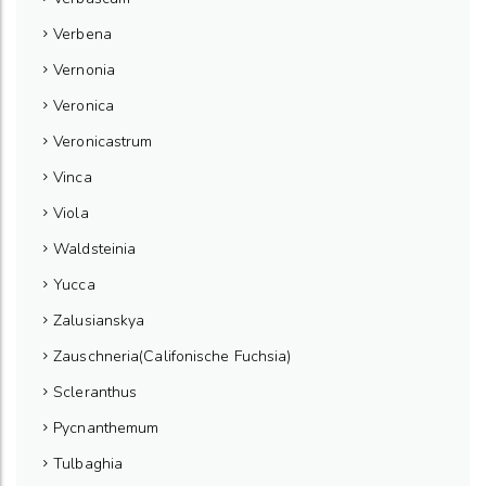
Verbena
Vernonia
Veronica
Veronicastrum
Vinca
Viola
Waldsteinia
Yucca
Zalusianskya
Zauschneria(Califonische Fuchsia)
Scleranthus
Pycnanthemum
Tulbaghia