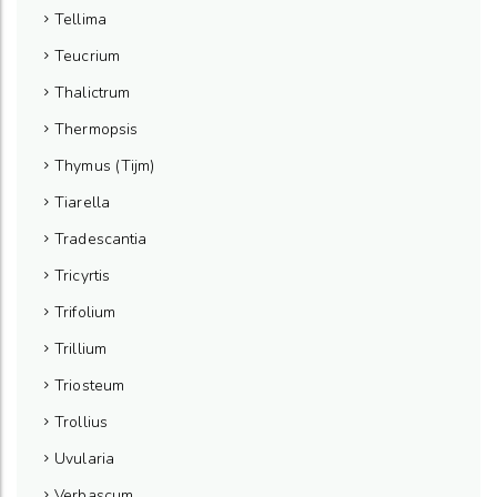
Tellima
Teucrium
Thalictrum
Thermopsis
Thymus (Tijm)
Tiarella
Tradescantia
Tricyrtis
Trifolium
Trillium
Triosteum
Trollius
Uvularia
Verbascum