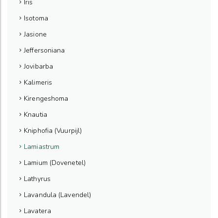
Iris
Isotoma
Jasione
Jeffersoniana
Jovibarba
Kalimeris
Kirengeshoma
Knautia
Kniphofia (Vuurpijl)
Lamiastrum
Lamium (Dovenetel)
Lathyrus
Lavandula (Lavendel)
Lavatera