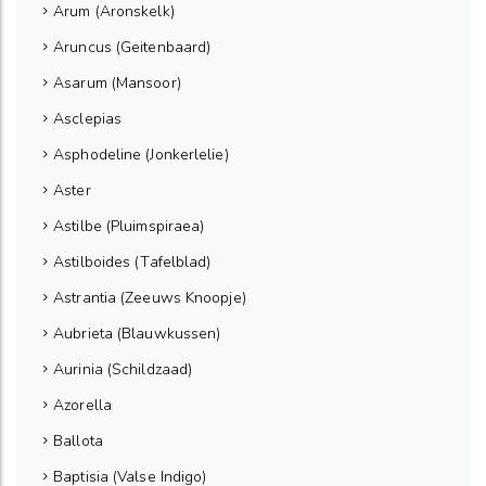
Arum (Aronskelk)
Aruncus (Geitenbaard)
Asarum (Mansoor)
Asclepias
Asphodeline (Jonkerlelie)
Aster
Astilbe (Pluimspiraea)
Astilboides (Tafelblad)
Astrantia (Zeeuws Knoopje)
Aubrieta (Blauwkussen)
Aurinia (Schildzaad)
Azorella
Ballota
Baptisia (Valse Indigo)