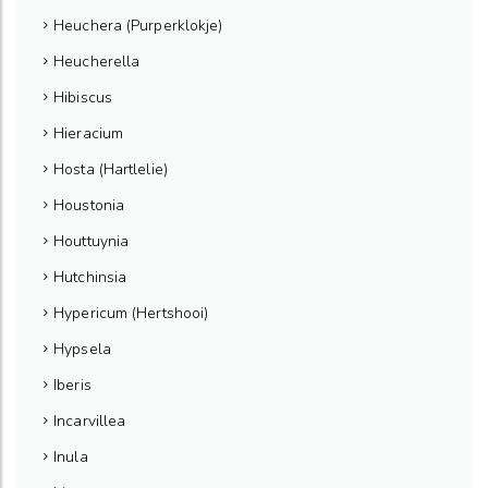
Heuchera (Purperklokje)
Heucherella
Hibiscus
Hieracium
Hosta (Hartlelie)
Houstonia
Houttuynia
Hutchinsia
Hypericum (Hertshooi)
Hypsela
Iberis
Incarvillea
Inula