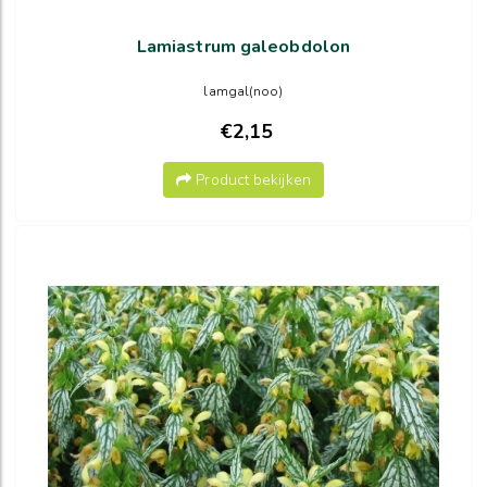
Lamiastrum galeobdolon
lamgal(noo)
€2,15
Product bekijken