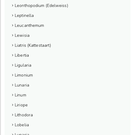
Leonthopodium (Edelweiss)
Leptinella
Leucanthemum
Lewisia
Liatris (Kattestaart)
Libertia
Ligularia
Limonium
Lunaria
Linum
Liriope
Lithodora
Lobelia
Lunaria