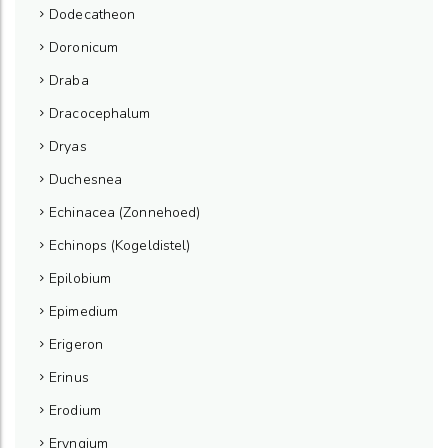
Dodecatheon
Doronicum
Draba
Dracocephalum
Dryas
Duchesnea
Echinacea (Zonnehoed)
Echinops (Kogeldistel)
Epilobium
Epimedium
Erigeron
Erinus
Erodium
Eryngium