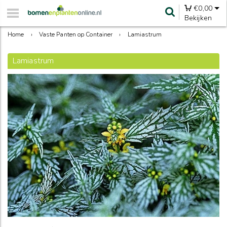
€
0,00
Bekijken
Home
›
Vaste Panten op Container
›
Lamiastrum
Lamiastrum