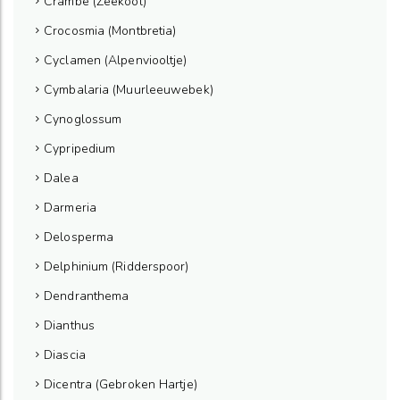
Crambe (Zeekool)
Crocosmia (Montbretia)
Cyclamen (Alpenviooltje)
Cymbalaria (Muurleeuwebek)
Cynoglossum
Cypripedium
Dalea
Darmeria
Delosperma
Delphinium (Ridderspoor)
Dendranthema
Dianthus
Diascia
Dicentra (Gebroken Hartje)