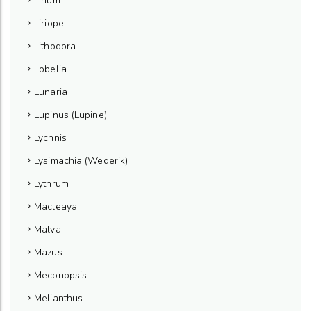
Linum
Liriope
Lithodora
Lobelia
Lunaria
Lupinus (Lupine)
Lychnis
Lysimachia (Wederik)
Lythrum
Macleaya
Malva
Mazus
Meconopsis
Melianthus