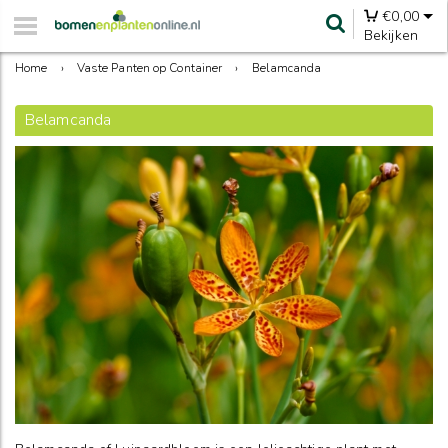
€
0,00
Bekijken
Home
›
Vaste Panten op Container
›
Belamcanda
Belamcanda