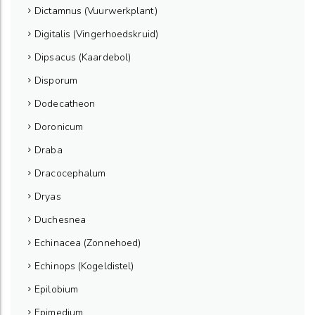
Dictamnus (Vuurwerkplant)
Digitalis (Vingerhoedskruid)
Dipsacus (Kaardebol)
Disporum
Dodecatheon
Doronicum
Draba
Dracocephalum
Dryas
Duchesnea
Echinacea (Zonnehoed)
Echinops (Kogeldistel)
Epilobium
Epimedium