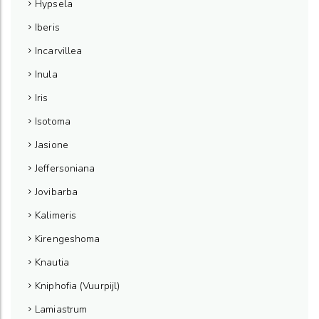
Hypsela
Iberis
Incarvillea
Inula
Iris
Isotoma
Jasione
Jeffersoniana
Jovibarba
Kalimeris
Kirengeshoma
Knautia
Kniphofia (Vuurpijl)
Lamiastrum