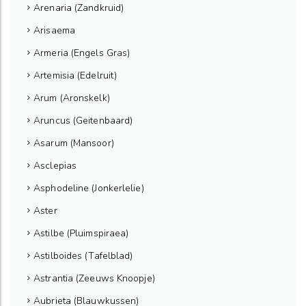
Arenaria (Zandkruid)
Arisaema
Armeria (Engels Gras)
Artemisia (Edelruit)
Arum (Aronskelk)
Aruncus (Geitenbaard)
Asarum (Mansoor)
Asclepias
Asphodeline (Jonkerlelie)
Aster
Astilbe (Pluimspiraea)
Astilboides (Tafelblad)
Astrantia (Zeeuws Knoopje)
Aubrieta (Blauwkussen)