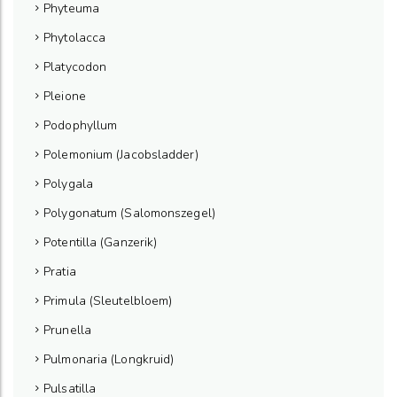
Phyteuma
Phytolacca
Platycodon
Pleione
Podophyllum
Polemonium (Jacobsladder)
Polygala
Polygonatum (Salomonszegel)
Potentilla (Ganzerik)
Pratia
Primula (Sleutelbloem)
Prunella
Pulmonaria (Longkruid)
Pulsatilla