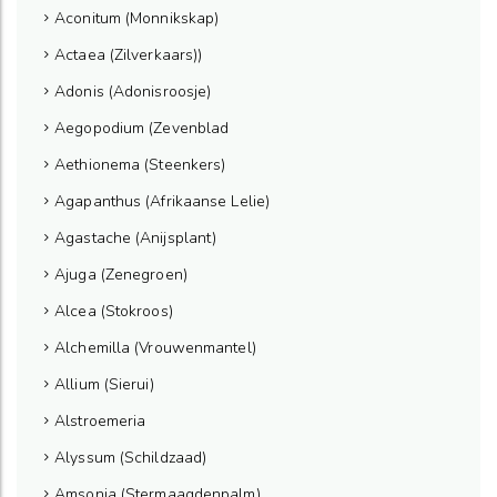
Aconitum (Monnikskap)
Actaea (Zilverkaars))
Adonis (Adonisroosje)
Aegopodium (Zevenblad
Aethionema (Steenkers)
Agapanthus (Afrikaanse Lelie)
Agastache (Anijsplant)
Ajuga (Zenegroen)
Alcea (Stokroos)
Alchemilla (Vrouwenmantel)
Allium (Sierui)
Alstroemeria
Alyssum (Schildzaad)
Amsonia (Stermaagdenpalm)