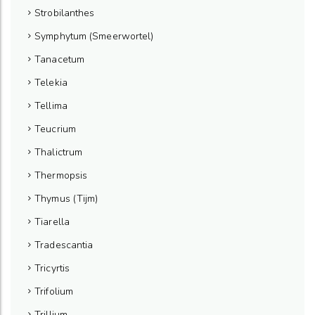
Strobilanthes
Symphytum (Smeerwortel)
Tanacetum
Telekia
Tellima
Teucrium
Thalictrum
Thermopsis
Thymus (Tijm)
Tiarella
Tradescantia
Tricyrtis
Trifolium
Trillium