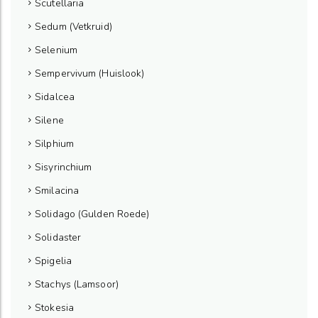
Scutellaria
Sedum (Vetkruid)
Selenium
Sempervivum (Huislook)
Sidalcea
Silene
Silphium
Sisyrinchium
Smilacina
Solidago (Gulden Roede)
Solidaster
Spigelia
Stachys (Lamsoor)
Stokesia