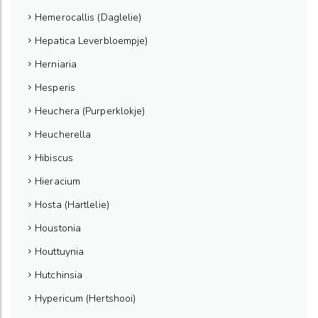
Hemerocallis (Daglelie)
Hepatica Leverbloempje)
Herniaria
Hesperis
Heuchera (Purperklokje)
Heucherella
Hibiscus
Hieracium
Hosta (Hartlelie)
Houstonia
Houttuynia
Hutchinsia
Hypericum (Hertshooi)