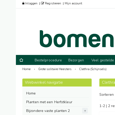
Inloggen
Registreren
Mijn account
Bestelprocedure
Bezorgen
Veel gestelde
Home
›
Grote solitaire Heesters
›
Clethra (Schijnsels)
Webwinkel navigatie
Clethra
Home
Sorteren
Planten met een Herfstkleur
1-2 | 2 r
Bijzondere vaste planten 2