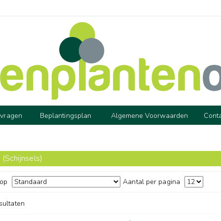
 vragen
Beplantingsplan
Algemene Voorwaarden
Cont
 (Schijnsels)
 op
Aantal per pagina
esultaten