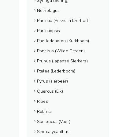
Syringa (Sering)
Nothofagus
Parrotia (Perzisch IJzerhart)
Parrotiopsis
Phellodendron (Kurkboom)
Poncirus (Wilde Citroen)
Prunus (Japanse Sierkers)
Ptelea (Lederboom)
Pyrus (sierpeer)
Quercus (Eik)
Ribes
Robinia
Sambucus (Vlier)
Sinocalycanthus