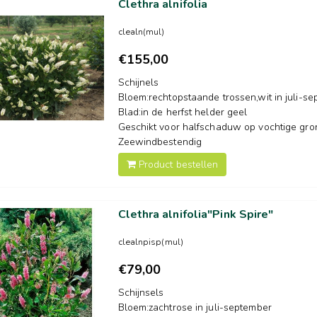
Clethra alnifolia
clealn(mul)
€155,00
Schijnels
Bloem:rechtopstaande trossen,wit in juli-s
Blad:in de herfst helder geel
Geschikt voor halfschaduw op vochtige gro
Zeewindbestendig
Product bestellen
Clethra alnifolia"Pink Spire"
clealnpisp(mul)
€79,00
Schijnsels
Bloem:zachtrose in juli-september