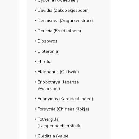
Cydonia (Kweepeer)
Davidia (Zakdoekjesboom)
Decaisnea (Augurkenstruik)
Deutzia (Bruidsbloem)
Diospyros
Dipteronia
Ehretia
Elaeagnus (Olijfwilg)
Eriobothrya (Japanse
Wolmispel)
Euonymus (Kardinaalshoed)
Forsythia (Chinees Klokje)
Fothergilla
(Lampenpoetserstruik)
Gleditsia (Valse